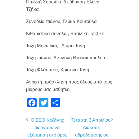
Παιδική Χορωδία, Διεύθυνση Έλενα
Τζήκα
Συνοδεία πιάνου, Γλύκα Κουτούλα
Κιθαριστικά σύνολα , Βασιλική Τσιβίκη
Τάξη Μονωδίας , Δώρα Τανή
Τάξη πιάνου, Αντιγόνη Ντουσιοπούλου
Τάξη Φλάουτου, Χριστίνα Τανή
Ανοιχτή πρόσκληση προς όλους από τους
μικρούς μας μαθητές.
F
T
Μ
a
w
ο
Ο ΣΕΟ Κοζάνης
Τετάρτη 3 Απριλίου:
c
i
ι
διοργανώνει
Διακοπή
e
t
ρ
εξόρμηση στο όρος
υδροδότησης σε