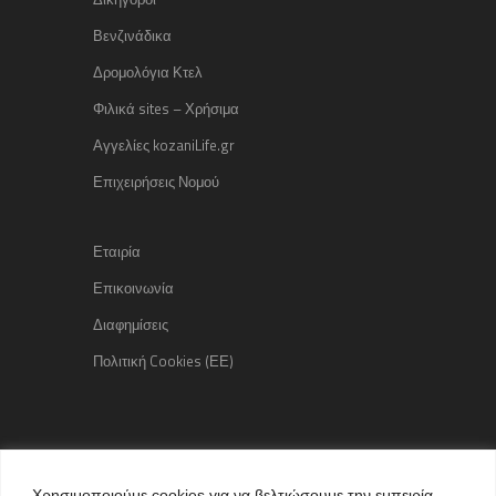
Βενζινάδικα
Δρομολόγια Κτελ
Φιλικά sites – Χρήσιμα
Αγγελίες kozaniLife.gr
Επιχειρήσεις Νομού
Εταιρία
Επικοινωνία
Διαφημίσεις
Πολιτική Cookies (ΕΕ)
Copyright © 2015 kozaniLife.gr
Χρησιμοποιούμε cookies για να βελτιώσουμε την εμπειρία