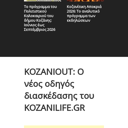
Το πρόγραμμα του
Κοζανίτικη Αποκριά
Καλοκαίρι
Πολιτιστικού
2026: Το αναλυτικό
Βόιο: Πλο
Καλοκαιριού του
πρόγραμμα των
Πρόγραμμ
δήμου Κοζάνης:
εκδηλώσεων
Πολιτιστι
Ιούνιος έως
Εκδηλώσε
Σεπτέμβριος 2026
τον Δήμο
KOZANIOUT: Ο
νέος οδηγός
διασκέδασης του
KOZANILIFE.GR