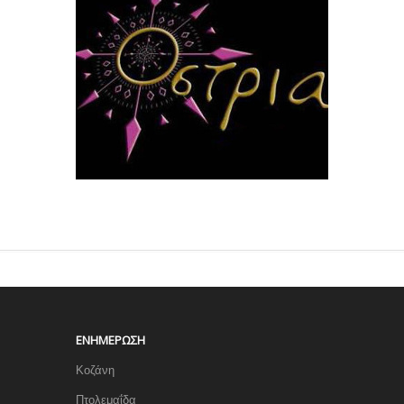
ΕΝΗΜΈΡΩΣΗ
Κοζάνη
Πτολεμαΐδα