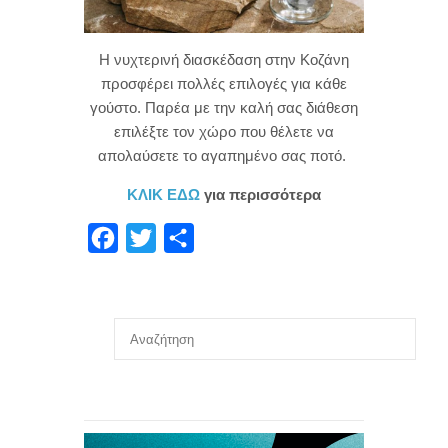
Η νυχτερινή διασκέδαση στην Κοζάνη
προσφέρει πολλές επιλογές για κάθε
γούστο. Παρέα με την καλή σας διάθεση
επιλέξτε τον χώρο που θέλετε να
απολαύσετε το αγαπημένο σας ποτό.
ΚΛΙΚ ΕΔΩ
για περισσότερα
F
T
Μ
a
w
ο
c
i
ι
e
t
ρ
b
t
α
o
e
σ
o
r
τ