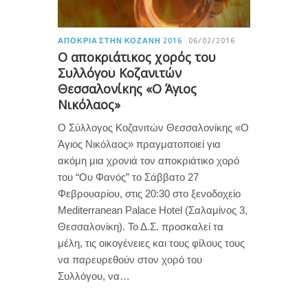
ΑΠΟΚΡΙΆ ΣΤΗΝ ΚΟΖΆΝΗ 2016
06/02/2016
Ο αποκριάτικος χορός του
Συλλόγου Κοζανιτών
Θεσσαλονίκης «Ο Άγιος
Νικόλαος»
Ο Σύλλογος Κοζανιτών Θεσσαλονίκης «Ο
Άγιος Νικόλαος» πραγματοποιεί για
ακόμη μια χρονιά τον αποκριάτικο χορό
του “Ου Φανός” το Σάββατο 27
Φεβρουαρίου, στις 20:30 στο ξενοδοχείο
Mediterranean Palace Hotel (Σαλαμίνος 3,
Θεσσαλονίκη). Το Δ.Σ. προσκαλεί τα
μέλη, τις οικογένειες και τους φίλους τους
να παρευρεθούν στον χορό του
Συλλόγου, να…