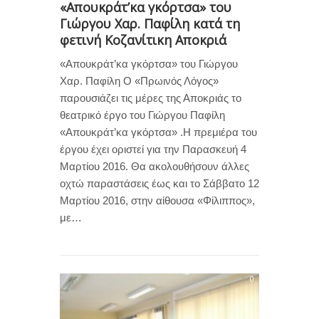
«Απουκράτ’κα γκόρτσα» του
Γιώργου Χαρ. Παφίλη κατά τη
φετινή Κοζανίτικη Αποκριά
«Απουκράτ’κα γκόρτσα» του Γιώργου
Χαρ. Παφίλη Ο «Πρωινός Λόγος»
παρουσιάζει τις μέρες της Αποκριάς το
θεατρικό έργο του Γιώργου Παφίλη
«Απουκράτ’κα γκόρτσα» .Η πρεμιέρα του
έργου έχει οριστεί για την Παρασκευή 4
Μαρτίου 2016. Θα ακολουθήσουν άλλες
οχτώ παραστάσεις έως και το Σάββατο 12
Μαρτίου 2016, στην αίθουσα «Φίλιππος»,
με…
0