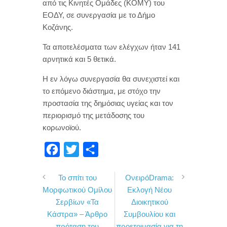
από τις Κινητές Ομάδες (ΚΟΜΥ) του
ΕΟΔΥ, σε συνεργασία με το Δήμο
Κοζάνης.
Τα αποτελέσματα των ελέγχων ήταν 141
αρνητικά και 5 θετικά.
Η εν λόγω συνεργασία θα συνεχιστεί και
το επόμενο διάστημα, με στόχο την
προστασία της δημόσιας υγείας και τον
περιορισμό της μετάδοσης του
κορωνοϊού.
F
T
Μ
a
w
ο
Το σπίτι του
ΟνειρόDrama:
c
i
ι
Μορφωτικού Ομίλου
Εκλογή Νέου
e
t
ρ
Σερβίων «Τα
Διοικητικού
b
t
α
Κάστρα» – Άρθρο
Συμβουλίου και
o
e
σ
πρόταση του
προετοιμασία για τη