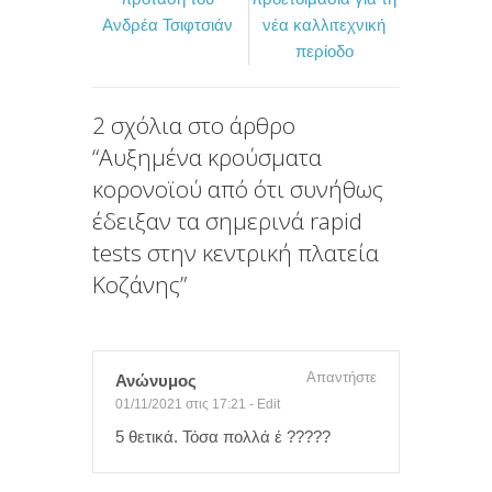
Ανδρέα Τσιφτσιάν
νέα καλλιτεχνική
o
r
τ
περίοδο
k
ε
ί
2 σχόλια στο άρθρο
τ
“
Αυξημένα κρούσματα
ε
κορονοϊού από ότι συνήθως
έδειξαν τα σημερινά rapid
tests στην κεντρική πλατεία
Κοζάνης
”
Απαντήστε
Ανώνυμος
01/11/2021 στις 17:21
-
Edit
5 θετικά. Τόσα πολλά έ ?????