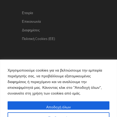
Εταιρία
Επικοινωνία
Διαφημίσεις
Πολιτική Cookies (ΕΕ)
Copyright © 2015 kozaniLife.gr
Χρησιμοποιούμε cookies για να βελτιώσουμε την εμπειρία
All Rights reserved
περιήγησής σας, να προβάλλουμε εξατομικευμένες
Internet Services & Advertisement
διαφημίσεις ή περιεχόμενο και να αναλύουμε την
by kozaniLife.gr
επισκεψιμότητά μας. Κάνοντας κλικ στο "Αποδοχή όλων",
συναινείτε στη χρήση των cookies από εμάς.
Αποδοχή όλων