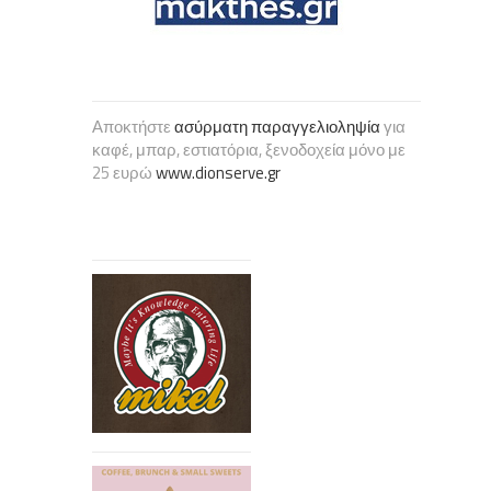
Αποκτήστε
ασύρματη παραγγελιοληψία
για
καφέ, μπαρ, εστιατόρια, ξενοδοχεία μόνο με
25 ευρώ
www.dionserve.gr