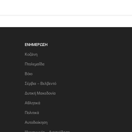
ΕΝΗΜΈΡΩΣΗ
Κοζάνη
Πτολεμαΐδα
Βόιο
Σέρβια – Βελβεντό
Δυτική Μακεδονία
Αθλητικά
Πολιτικά
Αυτοδιοίκηση