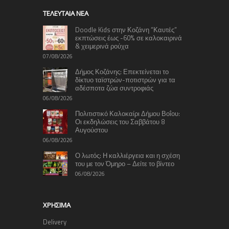
TΕΛΕΥΤΑΊΑ ΝΈΑ
Doodle Kids στην Κοζάνη “Καυτές”
εκπτώσεις έως -60% σε καλοκαιρινά
& χειμερινά ρούχα
07/08/2026
Δήμος Κοζάνης: Επεκτείνεται το
δίκτυο ταϊστρών-ποτιστρών για τα
αδέσποτα ζώα συντροφιάς
06/08/2026
Πολιτιστικό Καλοκαίρι Δήμου Βοΐου:
Οι εκδηλώσεις του Σαββάτου 8
Αυγούστου
06/08/2026
Ο λωτός: Η καλλιέργεια και η σχέση
του με τον Όμηρο – Δείτε το βίντεο
06/08/2026
ΧΡΉΣΙΜΑ
Delivery