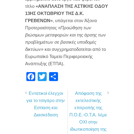
τίτλο
«ΑΝΑΠΛΑΣΗ ΤΗΣ ΑΣΤΙΚΗΣ ΟΔΟΥ
13ΗΣ ΟΚΤΩΒΡΙΟΥ ΤΗΣ Δ.Κ.
ΓΡΕΒΕΝΩΝ»
, υπάγεται στον Άξονα
Προτεραιότητας
«Προώθηση των
βιώσιμων μεταφορών και της άρσης των
προβλημάτων σε βασικές υποδομές
δικτύων»
και συγχρηματοδοτείται από το
Ευρωπαϊκό Ταμείο Περιφερειακής
Ανάπτυξης (ΕΤΠΑ).
F
T
Μ
a
w
ο
Εντατικοί έλεγχοι
Απόφαση της
c
i
ι
για το τσιγάρο στην
εκτελεστικής
e
t
ρ
Εστίαση και
επιτροπής της
b
t
α
Διασκέδαση
Π.Ο.Ε.-Ο.Τ.Α. λέμε
o
e
σ
ΟΧΙ στην
ιδιωτικοποίηση της
o
r
τ