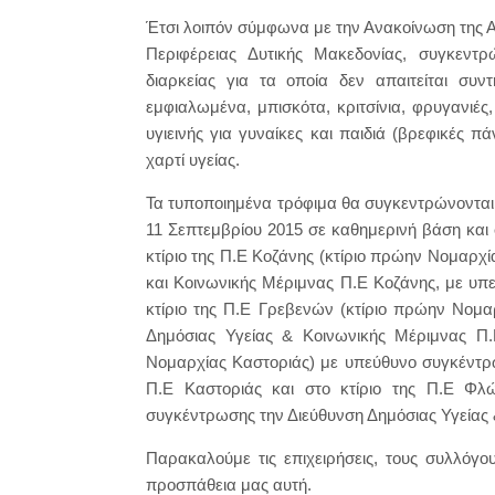
Έτσι λοιπόν σύμφωνα με την Ανακοίνωση της Αν
Περιφέρειας Δυτικής Μακεδονίας, συγκεν
διαρκείας για τα οποία δεν απαιτείται συν
εμφιαλωμένα, μπισκότα, κριτσίνια, φρυγανιές
υγιεινής για γυναίκες και παιδιά (βρεφικές πά
χαρτί υγείας.
Τα τυποποιημένα τρόφιμα θα συγκεντρώνονται
11 Σεπτεμβρίου 2015 σε καθημερινή βάση και 
κτίριο της Π.Ε Κοζάνης (κτίριο πρώην Νομαρχία
και Κοινωνικής Μέριμνας Π.Ε Κοζάνης, με υ
κτίριο της Π.Ε Γρεβενών (κτίριο πρώην Νομ
Δημόσιας Υγείας & Κοινωνικής Μέριμνας Π.
Νομαρχίας Καστοριάς) με υπεύθυνο συγκέντρ
Π.Ε Καστοριάς και στο κτίριο της Π.Ε Φλ
συγκέντρωσης την Διεύθυνση Δημόσιας Υγείας
Παρακαλούμε τις επιχειρήσεις, τους συλλόγο
προσπάθεια μας αυτή.