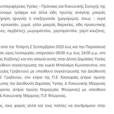
τιπεριφέρειας Υγείας – Πρόνοιας και Κοινωνικής Συνοχής της
τρώνουμε τρόφιμα και άλλα είδη πρώτης ανάγκης μακράς
τήρηση (ψυγείο) ή επεξεργασία (μαγείρεμα), όπως : νερά
, κρουασάν, χυμοί, γάλα μακράς διαρκείας, είδη προσωπικής
νες, σερβιέτες), μωρομάντιλα, χαρτομάντιλα, χαρτί κουζίνας,
 από την Τετάρτη 2 Σεπτεμβρίου 2015 έως και την Παρασκευή
σε ώρες λειτουργίας υπηρεσιών 08:00 π.μ έως 14:00 μ.μ, στο
ς Κοζάνης) και στο ισόγειο αυτής στην Δ/νση Δημόσιας Υγείας
πεύθυνο συγκέντρωσης την κυρία Μπαλιάμη Κωνσταντίνα, στο
αρχίας Γρεβενών) με υπεύθυνο συγκέντρωσης την Διεύθυνση
Ε Γρεβενών, στο κτίριο της Π.Ε Καστοριάς (κτίριο πρώην
ωσης την Διεύθυνση Δημόσιας Υγείας & Κοινωνικής Μέριμνας
ώρινας (κτίριο πρώην Νομαρχίας Φλώρινας) με υπεύθυνο
 & Κοινωνικής Μέριμνας Π.Ε Φλώρινας.
υς, τους φορείς αλλά και τους πολίτες να συνδράμουν στην