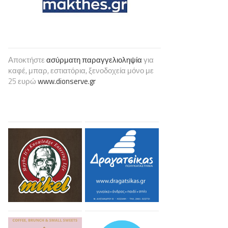
Αποκτήστε
ασύρματη παραγγελιοληψία
για
καφέ, μπαρ, εστιατόρια, ξενοδοχεία μόνο με
25 ευρώ
www.dionserve.gr