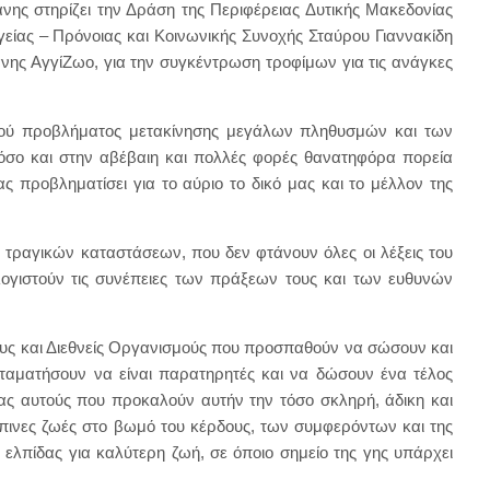
ης στηρίζει την Δράση της Περιφέρειας Δυτικής Μακεδονίας
γείας – Πρόνοιας και Κοινωνικής Συνοχής Σταύρου Γιαννακίδη
νης ΑγγίΖωο, για την συγκέντρωση τροφίμων για τις ανάγκες
ωστού προβλήματος μετακίνησης μεγάλων πληθυσμών και των
 όσο και στην αβέβαιη και πολλές φορές θανατηφόρα πορεία
ς προβληματίσει για το αύριο το δικό μας και το μέλλον της
ν τραγικών καταστάσεων, που δεν φτάνουν όλες οι λέξεις του
ογιστούν τις συνέπειες των πράξεων τους και των ευθυνών
ους και Διεθνείς Οργανισμούς που προσπαθούν να σώσουν και
ταματήσουν να είναι παρατηρητές και να δώσουν ένα τέλος
ας αυτούς που προκαλούν αυτήν την τόσο σκληρή, άδικη και
πινες ζωές στο βωμό του κέρδους, των συμφερόντων και της
ελπίδας για καλύτερη ζωή, σε όποιο σημείο της γης υπάρχει