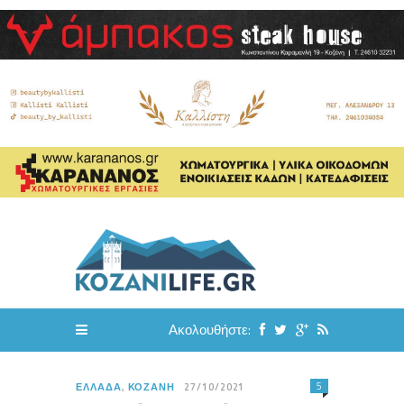
Ακολουθήστε:
5
ΕΛΛΆΔΑ
,
ΚΟΖΆΝΗ
27/10/2021