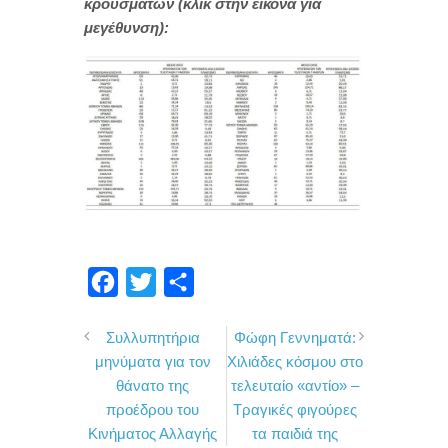
κρουσμάτων (κλικ στην εικόνα για
μεγέθυνση):
F
T
Μ
a
w
ο
Συλλυπητήρια
Φώφη Γεννηματά:
c
i
ι
μηνύματα για τον
Χιλιάδες κόσμου στο
e
t
ρ
θάνατο της
τελευταίο «αντίο» –
b
t
α
προέδρου του
Τραγικές φιγούρες
o
e
σ
Κινήματος Αλλαγής
τα παιδιά της