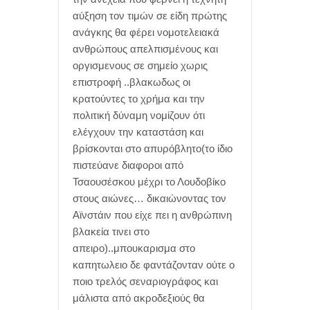
αύξηση τον τιμών σε είδη πρώτης
ανάγκης θα φέρει νομοτελειακά
ανθρώπους απελπισμένους και
οργισμενους σε σημείο χωρις
επιστροφή ..βλακωδως οι
κρατούντες το χρήμα και την
πολιτική δύναμη νομίζουν ότι
ελέγχουν την καταστάση και
βρίσκονται στο απυρόβλητο(το ίδιο
πιστεύανε διαφοροι από
Τσαουσέσκου μέχρι το Λουδοβίκο
στους αιώνες… δικαιώνοντας τον
Αϊνστάιν που είχε πει η ανθρώπινη
βλακεία τινει στο
απειρο)..μπουκαρισμα στο
καπητωλειο δε φαντάζονταν ούτε ο
ποιο τρελός σεναριογράφος και
μάλιστα από ακροδεξιούς θα