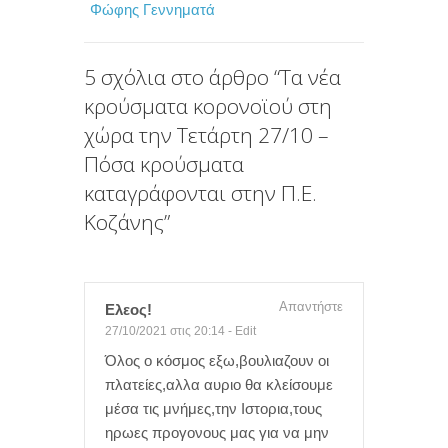
Φώφης Γεννηματά
o
r
τ
k
ε
ί
5 σχόλια στο άρθρο “
Τα νέα
κρούσματα κορονοϊού στη
τ
χώρα την Τετάρτη 27/10 –
ε
Πόσα κρούσματα
καταγράφονται στην Π.Ε.
Κοζάνης
”
Απαντήστε
Ελεος!
27/10/2021 στις 20:14
-
Edit
Όλος ο κόσμος εξω,βουλιαζουν οι
πλατείες,αλλα αυριο θα κλείσουμε
μέσα τις μνήμες,την Ιστορια,τους
ηρωες προγονους μας για να μην