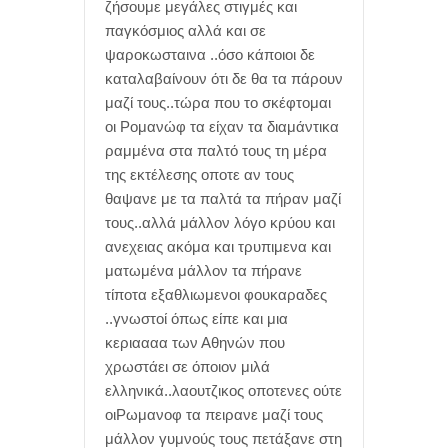
ζήσουμε μεγάλες στιγμές και
παγκόσμιος αλλά και σε
ψαροκωσταινα ..όσο κάποιοι δε
καταλαβαίνουν ότι δε θα τα πάρουν
μαζί τους..τώρα που το σκέφτομαι
οι Ρομανώφ τα είχαν τα διαμάντικα
ραμμένα στα παλτό τους τη μέρα
της εκτέλεσης οποτε αν τους
θαψανε με τα παλτά τα πήραν μαζί
τους..αλλά μάλλον λόγο κρύου και
ανεχειας ακόμα και τρυπιμενα και
ματωμένα μάλλον τα πήρανε
τίποτα εξαθλιωμενοι φουκαραδες
..γνωστοί όπως είπε και μια
κεριαααα των Αθηνών που
χρωστάει σε όποιον μιλά
ελληνικά..λαουτζικος οποτενες ούτε
οιΡωμανοφ τα πειρανε μαζί τους
μάλλον γυμνούς τους πετάξανε στη