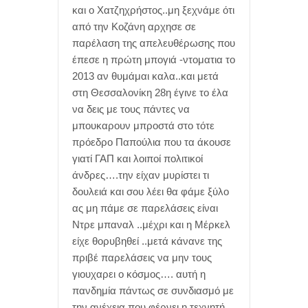
και ο Χατζηχρήστος..μη ξεχνάμε ότι
από την Κοζάνη αρχησε σε
παρέλαση της απελευθέρωσης που
έπεσε η πρώτη μπογιά -ντοματια το
2013 αν θυμάμαι καλα..και μετά
στη Θεσσαλονίκη 28η έγινε το έλα
να δεις με τους πάντες να
μπουκαρουν μπροστά στο τότε
πρόεδρο Παπούλια που τα άκουσε
γιατί ΓΑΠ και λοιποί πολιτικοί
άνδρες….την είχαν μυρίστει τι
δουλειά και σου λέει θα φάμε ξύλο
ας μη πάμε σε παρελάσεις είναι
Ντρε μπαναλ ..μέχρι και η Μέρκελ
είχε θορυβηθεί ..μετά κάνανε της
πριβέ παρελάσεις να μην τους
γιουχαρει ο κόσμος…. αυτή η
πανδημία πάντως σε συνδιασμό με
την ανέχεια που φέρνει η τεχνητή