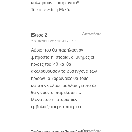
κολλήσουν….κορωνοιό!!
Το καφενείο η Ελλάς….
Απαντήστε
Ελεος!2
27/10/2021 στις 20:42
-
Edit
Αύριο που θα παρήλαυνον
,μπροστα η Ιστορια, οι μνημες,οι
ηρωες του ’40 και θα
ακολουθούσαν τα δυσέγγονα των
ηρωων, ο κορωνοιός θα τους
καταπινε ολους,μάλλον γιαυτο δε
θα γινουν οι παρελασεις…
Μονο που η Ιστορια δεν
εμβολιαζεται με υποκρισια….
Απαντήστε
Άνθρωπε μου τι ξεφτίλα!!!!/