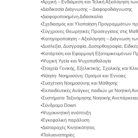
•Αρχική – Ενδιάμεση και Τελική Αξιολόγηση τ
•Διαδικασία Διάγνωσης – Διαφοροδιάγνωσης
•Διαφοροποιημένη Διδασκαλία
•Σχεδιασμός και Υλοποίηση Προγραμμάτων π
•Σύγχρονες Θεωρητικές Προσεγγίσεις στις Μαθ
•Κατηγοροποίηση – Αξιολόγηση – Διάγνωση τ
•Δυσλεξία, Δυσγραφία, Δυσορθογραφία, Ειδικ
•Κατάρτιση και Εφαρμογή Εξατομικευμένων 
•Ψυχική Υγεία και Ψυχοπαθολογία
•Στοιχεία Γενικής, Εξελικτικής, Σχολικής και Κλ
•Νόηση- Νοημοσύνη: Ορισμοί και Έννοιες
•Συσχέτιση Νοημοσύνης και Μάθησης
•Εκπαιδευτικές Ανάγκες παιδιών με Νοητική Α
•Συστήματα Ταξινόμησης Νοητικής Ανεπάρκεια
•Σύνδρομο Down
•Ψυχοκινητική ανάπτυξη
•Εγκεφαλική παράλυση
•Διαταραχές Κινητικότητας
•Πολυαναπηρίες