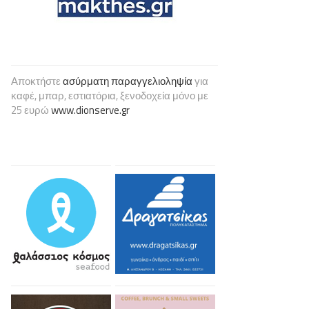
Αποκτήστε
ασύρματη παραγγελιοληψία
για
καφέ, μπαρ, εστιατόρια, ξενοδοχεία μόνο με
25 ευρώ
www.dionserve.gr