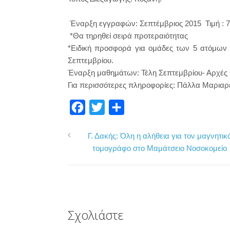
Έναρξη εγγραφών: Σεπτέμβριος 2015 Τιμή :
*Θα τηρηθεί σειρά προτεραιότητας
*Ειδική προσφορά για ομάδες των 5 ατόμων
Σεπτεμβρίου.
Έναρξη μαθημάτων: Τέλη Σεπτεμβρίου- Αρχές
Για περισσότερες πληροφορίες: Πάλλα Μαρια
F
T
Μ
a
w
ο
Γ. Δακής: Όλη η αλήθεια για τον μαγνητικ
c
i
ι
τομογράφο στο Μαμάτσειο Νοσοκομείο
e
t
ρ
b
t
α
o
e
σ
o
r
τ
Σχολιάστε
k
ε