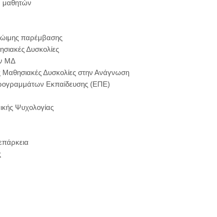
ων μαθητών
ρώιμης παρέμβασης
ησιακές Δυσκολίες
ων ΜΔ
ές Μαθησιακές Δυσκολίες στην Ανάγνωση
Προγραμμάτων Εκπαίδευσης (ΕΠΕ)
ινικής Ψυχολογίας
νεπάρκεια
ς