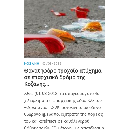
ΚΟΖΆΝΗ
02/03/2012
Θανατηφόρο τροχαίο ατύχημα
σε επαρχιακό δρόμο της
Κοζάνης…
Χθες (01-03-2012) το απόγευμα, στο 4ο
χιλιόμετρο της Επαρχιακής οδού Κλείτου
– Δρεπάνου, Ι.Χ.Φ. αυτοκίνητο με οδηγό
65χρονο ημεδαπό, εξετράπη της πορείας
του και κατέπεσε σε κανάλι νερού,
βάθους τριών (3) μέτρων, με αποτέλεσμα