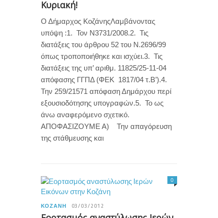
Κυριακή!
Ο Δήμαρχος ΚοζάνηςΛαμβάνοντας
υπόψη :1. Τον Ν3731/2008.2. Τις
διατάξεις του άρθρου 52 του Ν.2696/99
όπως τροποποιήθηκε και ισχύει.3. Τις
διατάξεις της υπ’ αριθμ. 11825/25-11-04
απόφασης ΓΓΠΔ (ΦΕΚ 1817/04 τ.Β’).4.
Την 259/21571 απόφαση Δημάρχου περί
εξουσιοδότησης υπογραφών.5. Το ως
άνω αναφερόμενο σχετικό.
ΑΠΟΦΑΣΙΖΟΥΜΕ Α) Την απαγόρευση
της στάθμευσης και
0
ΚΟΖΆΝΗ
03/03/2012
Εορτασμός αναστύλωσης Ιερών