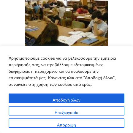
Χρησιμοποιούμε cookies για να βελτιώσουμε την εμπειρία
ΚΟΖΆΝΗ
02/03/2012
περιήγησής σας, να προβάλλουμε εξατομικευμένες
Και η βιβλιοθήκη της Κοζάνης
διαφημίσεις ή περιεχόμενο και να αναλύουμε την
συμμετέχει στη δράση του
επισκεψιμότητά μας. Κάνοντας κλικ στο "Αποδοχή όλων",
Future Library «Διαδρομές με
συναινείτε στη χρήση των cookies από εμάς.
πυξίδα τη Βιβλιοθήκη»
Αποδοχή όλων
Η Κοβεντάρειος Δημοτική Βιβλιοθήκη
Κοζάνης θα συμμετάσχει στο Πρόγραμμα
Επεξεργασία
για τις Δημόσιες / Δημοτικές Βιβλιοθήκες
που υλοποιείται από την AME Future
Απόρριψη
Library, με αποκλειστική χρηματοδότηση