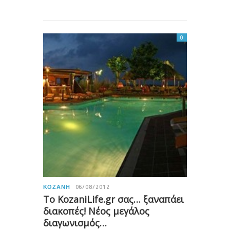
0
ΚΟΖΆΝΗ
06/08/2012
Το KozaniLife.gr σας… ξαναπάει
διακοπές! Νέος μεγάλος
διαγωνισμός…