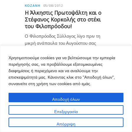
ΚΟΖΆΝΗ
05/08/2012
Η Άλκηστις Πρωτοψάλτη και ο
Στέφανος Κορκολής στο στέκι
του Φιλοπρόοδου!
Ο Φιλοπρόοδος Σύλλογος λίγο πριν τη
μικρή ανάπαυλα του Αυγούστου σας
προσκαλεί τη Δευτέρα 6 Αυγούστου σε
μια ακόμη κορυφαία μουσική παράσταση
Χρησιμοποιούμε cookies για να βελτιώσουμε την εμπειρία
περιήγησής σας, να προβάλλουμε εξατομικευμένες
με τίτλο: «Ένα πιάνο, μια φωνή». Η
διαφημίσεις ή περιεχόμενο και να αναλύουμε την
απαράμιλλη Άλκηστις Πρωτοψάλτη και ο
επισκεψιμότητά μας. Κάνοντας κλικ στο "Αποδοχή όλων",
σπουδαίος Στέφανος Κορκολής σε ένα
συναινείτε στη χρήση των cookies από εμάς.
μοναδικό ρεσιτάλ πιάνου – φωνής, όπου
τα παλιά εμπλέκονται μελωδικά με…
Αποδοχή όλων
Επεξεργασία
0
Απόρριψη