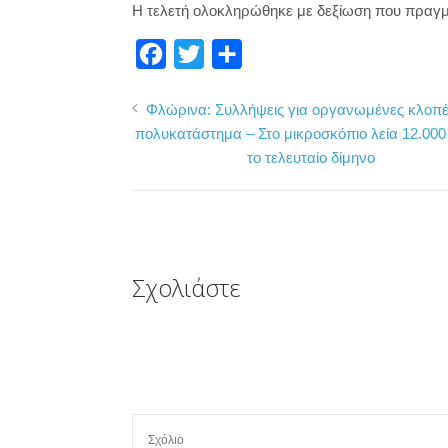
Η τελετή ολοκληρώθηκε με δεξίωση που πραγμ
F
T
Μ
a
w
ο
Φλώρινα: Συλλήψεις για οργανωμένες κλοπέ
c
i
ι
πολυκατάστημα – Στο μικροσκόπιο λεία 12.00
e
t
ρ
το τελευταίο δίμηνο
b
t
α
o
e
σ
o
r
τ
k
ε
Σχολιάστε
ί
τ
ε