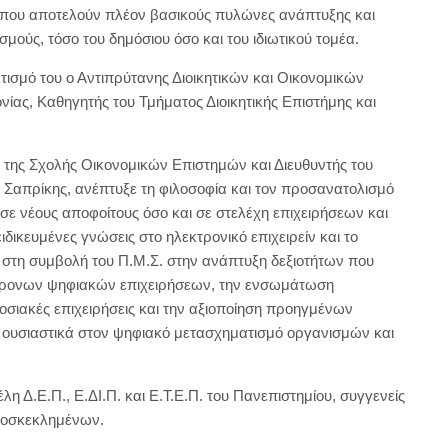
ίς που αποτελούν πλέον βασικούς πυλώνες ανάπτυξης και
σμούς, τόσο του δημόσιου όσο και του ιδιωτικού τομέα.
τισμό του ο Αντιπρύτανης Διοικητικών και Οικονομικών
ίας, Καθηγητής του Τμήματος Διοικητικής Επιστήμης και
ας της Σχολής Οικονομικών Επιστημών και Διευθυντής του
Σαπρίκης, ανέπτυξε τη φιλοσοφία και τον προσανατολισμό
σε νέους αποφοίτους όσο και σε στελέχη επιχειρήσεων και
ικευμένες γνώσεις στο ηλεκτρονικό επιχειρείν και το
στη συμβολή του Π.Μ.Σ. στην ανάπτυξη δεξιοτήτων που
ύγχρονων ψηφιακών επιχειρήσεων, την ενσωμάτωση
οσιακές επιχειρήσεις και την αξιοποίηση προηγμένων
 ουσιαστικά στον ψηφιακό μετασχηματισμό οργανισμών και
η Δ.Ε.Π., Ε.ΔΙ.Π. και Ε.Τ.Ε.Π. του Πανεπιστημίου, συγγενείς
προσκεκλημένων.