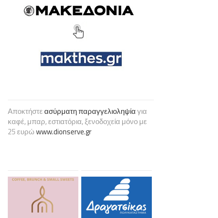
Αποκτήστε
ασύρματη παραγγελιοληψία
για
καφέ, μπαρ, εστιατόρια, ξενοδοχεία μόνο με
25 ευρώ
www.dionserve.gr