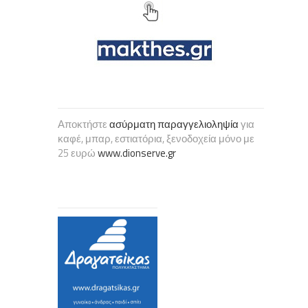
Αποκτήστε
ασύρματη παραγγελιοληψία
για
καφέ, μπαρ, εστιατόρια, ξενοδοχεία μόνο με
25 ευρώ
www.dionserve.gr