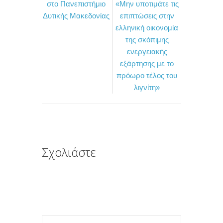
στο Πανεπιστήμιο
«Μην υποτιμάτε τις
b
t
α
Δυτικής Μακεδονίας
επιπτώσεις στην
o
e
σ
ελληνική οικονομία
της σκόπιμης
o
r
τ
ενεργειακής
k
ε
εξάρτησης με το
ί
πρόωρο τέλος του
τ
λιγνίτη»
ε
Σχολιάστε