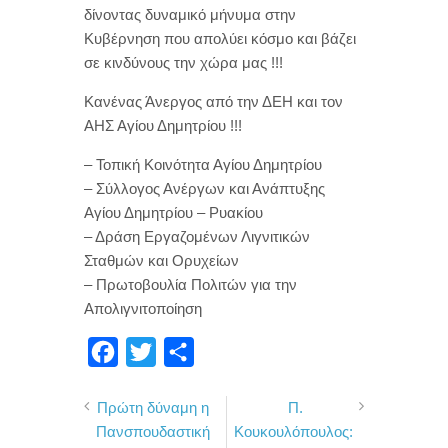
δίνοντας δυναμικό μήνυμα στην
Κυβέρνηση που απολύει κόσμο και βάζει
σε κινδύνους την χώρα μας !!!
Κανένας Άνεργος από την ΔΕΗ και τον
ΑΗΣ Αγίου Δημητρίου !!!
– Τοπική Κοινότητα Αγίου Δημητρίου
– Σύλλογος Ανέργων και Ανάπτυξης
Αγίου Δημητρίου – Ρυακίου
– Δράση Εργαζομένων Λιγνιτικών
Σταθμών και Ορυχείων
– Πρωτοβουλία Πολιτών για την
Απολιγνιτοποίηση
F
T
Μ
a
w
ο
Πρώτη δύναμη η
Π.
c
i
ι
Πανσπουδαστική
Κουκουλόπουλος:
e
t
ρ