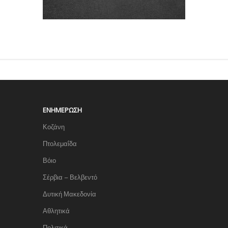
ΕΝΗΜΈΡΩΣΗ
Κοζάνη
Πτολεμαΐδα
Βόιο
Σέρβια – Βελβεντό
Δυτική Μακεδονία
Αθλητικά
Πολιτικά