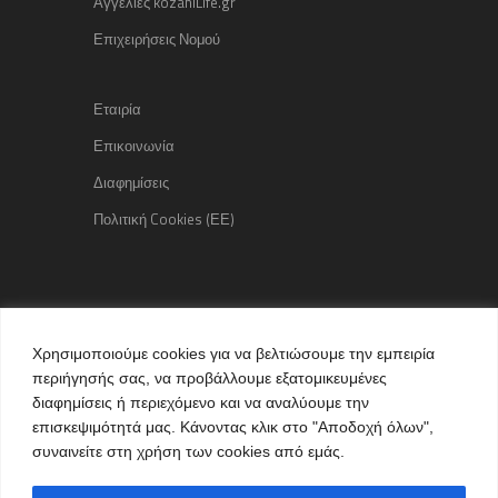
Αγγελίες kozaniLife.gr
Επιχειρήσεις Νομού
Εταιρία
Επικοινωνία
Διαφημίσεις
Πολιτική Cookies (ΕΕ)
Copyright © 2015 kozaniLife.gr
Χρησιμοποιούμε cookies για να βελτιώσουμε την εμπειρία
All Rights reserved
περιήγησής σας, να προβάλλουμε εξατομικευμένες
Internet Services & Advertisement
διαφημίσεις ή περιεχόμενο και να αναλύουμε την
by kozaniLife.gr
επισκεψιμότητά μας. Κάνοντας κλικ στο "Αποδοχή όλων",
συναινείτε στη χρήση των cookies από εμάς.