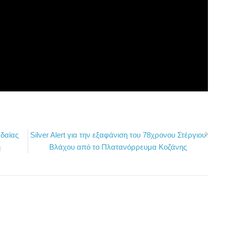
δαίας
Silver Alert για την εξαφάνιση του 78χρονου Στέργιου
η
Βλάχου από το Πλατανόρρευμα Κοζάνης