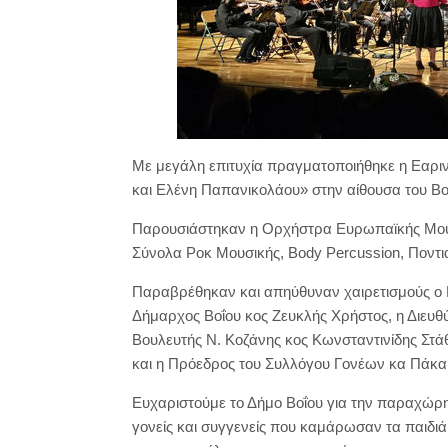
Με μεγάλη επιτυχία πραγματοποιήθηκε η Εαριν
και Ελένη Παπανικολάου» στην αίθουσα του Βου
Παρουσιάστηκαν η Ορχήστρα Ευρωπαϊκής Μουσ
Σύνολα Ροκ Μουσικής, Body Percussion, Ποντ
Παραβρέθηκαν και απηύθυναν χαιρετισμούς ο Μη
Δήμαρχος Βοΐου κος Ζευκλής Χρήστος, η Διευθ
Βουλευτής Ν. Κοζάνης κος Κωνσταντινίδης Στ
και η Πρόεδρος του Συλλόγου Γονέων κα Πάκα 
Ευχαριστούμε το Δήμο Βοΐου για την παραχώρη
γονείς και συγγενείς που καμάρωσαν τα παιδιά 