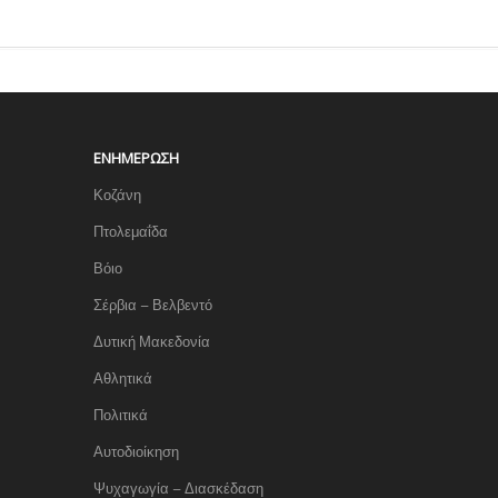
ΕΝΗΜΈΡΩΣΗ
Κοζάνη
Πτολεμαΐδα
Βόιο
Σέρβια – Βελβεντό
Δυτική Μακεδονία
Αθλητικά
Πολιτικά
Αυτοδιοίκηση
Ψυχαγωγία – Διασκέδαση