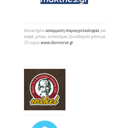
Αποκτήστε
ασύρματη παραγγελιοληψία
για
καφέ, μπαρ, εστιατόρια, ξενοδοχεία μόνο με
25 ευρώ
www.dionserve.gr