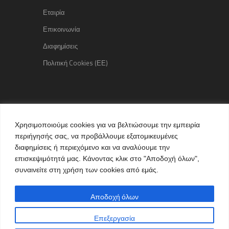
Εταιρία
Επικοινωνία
Διαφημίσεις
Πολιτική Cookies (ΕΕ)
Copyright © 2015 kozaniLife.gr
Χρησιμοποιούμε cookies για να βελτιώσουμε την εμπειρία
All Rights reserved
περιήγησής σας, να προβάλλουμε εξατομικευμένες
Internet Services & Advertisement
διαφημίσεις ή περιεχόμενο και να αναλύουμε την
by kozaniLife.gr
επισκεψιμότητά μας. Κάνοντας κλικ στο "Αποδοχή όλων",
συναινείτε στη χρήση των cookies από εμάς.
Αποδοχή όλων
Επεξεργασία