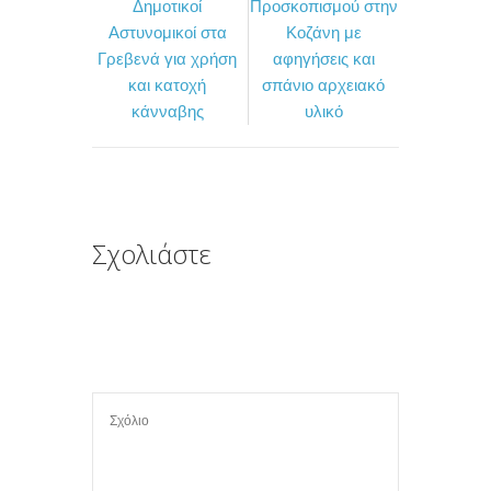
Δημοτικοί
Προσκοπισμού στην
b
t
α
Αστυνομικοί στα
Κοζάνη με
o
e
σ
Γρεβενά για χρήση
αφηγήσεις και
και κατοχή
σπάνιο αρχειακό
o
r
τ
κάνναβης
υλικό
k
ε
ί
τ
ε
Σχολιάστε