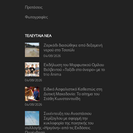
Προτάσεις
Φωτογραφίες
TΕΛΕΥΤΑΊΑ ΝΈΑ
Ζαρκάδι διασώθηκε από δεξαμενή
νερού στο Τσοτύλι
04/08/2026
Εκδήλωση του Μορφωτικού Ομίλου
Βελβεντού «Ταξίδι στο όνειρο» με το
trio Anima
04/08/2026
Ειδικό Ασφαλιστικό Καθεστώς στη
Δυτική Μακεδονία: Το αίτημα του
Στάθη Κωνσταντινίδη
04/08/2026
Συνέντευξη του Αναστάσιου
Σεμίζογλου με αφορμή την
κυκλοφορία της ποιητικής του
συλλογής «Ηριγόνη» από τις Εκδόσεις
Παρέμβαση