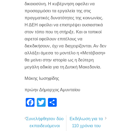
δικαιοσύνη. Η κυβέρνηση οφείλει να
προσαρμόσει τα εργαλεία της στις
πραγματικές δυνατότητες της κοινωνίας.
Η ΔΕΗ οφείλει να επιστρέψει ουσιαστικά
στον τόπο που τη στήριξε. Και οι τοπικοί
αιρετοί οφείλουν επιτέλους να
διεκδικήσουν, όχι να διαχειρίζονται. Αν δεν
αλλάξει άμεσα το μοντέλο η «Μετάβαση»
θα μείνει στην ιστορία ως η δεύτερη
μεγάλη αδικία για τη Δυτική Μακεδονία.
Μάκης Ιωσηφίδης
πρώην Δήμαρχος Αμυνταίου
F
T
Μ
a
w
ο
Συνελήφθησαν δύο
Εκδήλωση για τα
c
i
ι
εκπαιδευόμενοι
110 χρόνια του
e
t
ρ