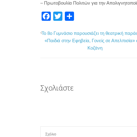
– Πρωτοβουλία Πολιτών για την Απολιγνητοπο
F
T
Μ
a
w
ο
Το 8ο Γυμνάσιο παρουσιάζει τη θεατρική παρ
c
i
ι
«Παιδιά στην Εφηβεία, Γονείς σε Απελπισία» 
e
t
ρ
Κοζάνη
b
t
α
o
e
σ
o
r
τ
k
ε
Σχολιάστε
ί
τ
ε