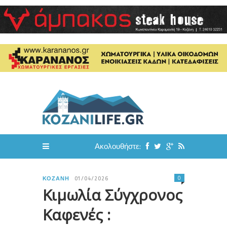
Ακολουθήστε:
0
ΚΟΖΆΝΗ
01/04/2026
Κιμωλία Σύγχρονος
Καφενές :