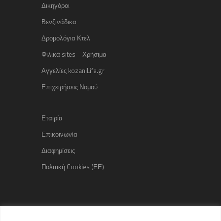
Δικηγόροι
Βενζινάδικα
Δρομολόγια Κτελ
Φιλικά sites – Χρήσιμα
Αγγελίες kozaniLife.gr
Επιχειρήσεις Νομού
Εταιρία
Επικοινωνία
Διαφημίσεις
Πολιτική Cookies (ΕΕ)