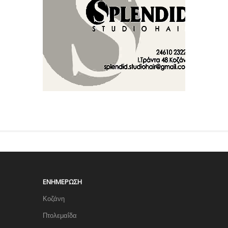
ΕΝΗΜΈΡΩΣΗ
Κοζάνη
Πτολεμαΐδα