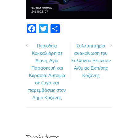
F
T
Μ
a
w
ο
Περιοδεία
Συλλυπητήρια
c
i
ι
Κοκκαλιάρη σε
ανακοίνωση του
e
t
ρ
Αιανή, Αγία
Συλλόγου Εκπ/κων
b
t
α
Παρασκευή και
Α/θμιας Εκπ/σης
o
e
σ
Κερασιά: Αυτοψία
Κοζάνης
σε έργα και
o
r
τ
παρεμβάσεις στον
k
ε
Δήμο Κοζάνης
ί
τ
ε
Σχολιάστε