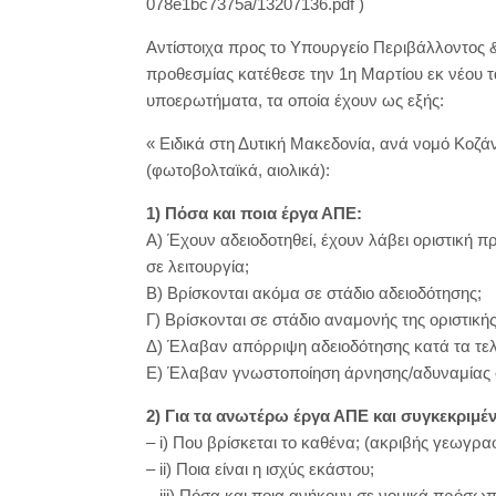
078e1bc7375a/13207136.pdf )
Αντίστοιχα προς το Υπουργείο Περιβάλλοντος &
προθεσμίας κατέθεσε την 1η Μαρτίου εκ νέου 
υποερωτήματα, τα οποία έχουν ως εξής:
« Ειδικά στη Δυτική Μακεδονία, ανά νομό Κοζά
(φωτοβολταϊκά, αιολικά):
1) Πόσα και ποια έργα ΑΠΕ:
Α) Έχουν αδειοδοτηθεί, έχουν λάβει οριστική 
σε λειτουργία;
Β) Βρίσκονται ακόμα σε στάδιο αδειοδότησης;
Γ) Βρίσκονται σε στάδιο αναμονής της οριστικ
Δ) Έλαβαν απόρριψη αδειοδότησης κατά τα τελ
Ε) Έλαβαν γνωστοποίηση άρνησης/αδυναμίας σύ
2) Για τα ανωτέρω έργα ΑΠΕ και συγκεκριμέν
– i) Που βρίσκεται το καθένα; (ακριβής γεωγρ
– ii) Ποια είναι η ισχύς εκάστου;
– iii) Πόσα και ποια ανήκουν σε νομικά πρόσω