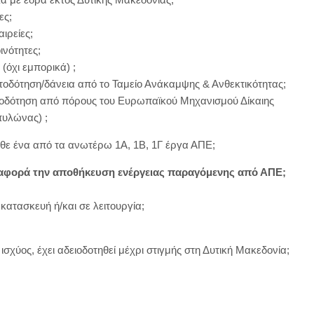
ες;
ιρείες;
ινότητες;
(όχι εμπορικά) ;
τοδότηση/δάνεια από το Ταμείο Ανάκαμψης & Ανθεκτικότητας;
τοδότηση από πόρους του Ευρωπαϊκού Μηχανισμού Δίκαιης
πυλώνας) ;
άθε ένα από τα ανωτέρω 1A, 1Β, 1Γ έργα ΑΠΕ;
ν αφορά την αποθήκευση ενέργειας παραγόμενης από ΑΠΕ;
 κατασκευή ή/και σε λειτουργία;
σχύος, έχει αδειοδοτηθεί μέχρι στιγμής στη Δυτική Μακεδονία;