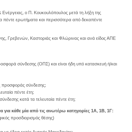
 Ενέργειας, ο Π. Κουκουλόπουλος μετά τη λήξη της
τα πέντε ερωτήματα και περισσότερα από δεκαπέντε
νης, Γρεβενών, Καστοριάς και Φλώρινας και ανά είδος ΑΠΕ
προσφορά σύνδεσης (ΟΠΣ) και είναι ήδη υπό κατασκευή ή/και
ής προσφοράς σύνδεσης;
ευταία πέντε έτη;
νδεσης κατά τα τελευταία πέντε έτη;
α για κάθε μία από τις ανωτέρω κατηγορίες 1A, 1Β, 1Γ:
αφικός προσδιορισμός θέσης)
πα με έδρα εκτός Δυτικής Μακεδονίας;