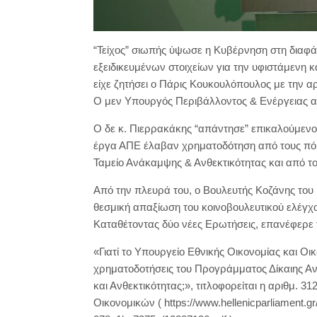
“Τείχος” σιωπής ύψωσε η Κυβέρνηση στη διαφ
εξειδικευμένων στοιχείων για την υφιστάμενη
είχε ζητήσει ο Πάρις Κουκουλόπουλος με την α
Ο μεν Υπουργός Περιβάλλοντος & Ενέργειας α
Ο δε κ. Πιερρακάκης “απάντησε” επικαλούμενος
έργα ΑΠΕ έλαβαν χρηματοδότηση από τους πόρο
Ταμείο Ανάκαμψης & Ανθεκτικότητας και από 
Από την πλευρά του, ο Βουλευτής Κοζάνης το
θεσμική απαξίωση του κοινοβουλευτικού ελέγ
Καταθέτοντας δύο νέες Ερωτήσεις, επανέφερε 
«Γιατί το Υπουργείο Εθνικής Οικονομίας και Οι
χρηματοδοτήσεις του Προγράμματος Δίκαιης Α
και Ανθεκτικότητας;», τιτλοφορείται η αριθμ. 
Οικονομικών ( https://www.hellenicparliament.