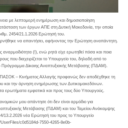
άνεια με λεπτομερή ενημέρωση και δημοσιοποίηση
 κατάσταση των έργων ΑΠΕ στη Δυτική Μακεδονία, την οποία
ριθμ. 2454/21.1.2026 Ερώτησή του.
ρνήθηκε να απαντήσει, αφήνοντας την Ερώτηση αναπάντητη.
 αναρμοδιότητα (!), ενώ ρητά είχε ερωτηθεί πόσα και ποια
υς που διαχειρίζεται το Υπουργείο του, δηλαδή από το
το Πρόγραμμα Δίκαιης Αναπτυξιακής Μετάβασης (ΠΔΑΜ).
υ ΠΑΣΟΚ – Κινήματος Αλλαγής προφανώς δεν αποδέχθηκε τη
χου και την άρνηση ενημέρωσης των Δυτικομακεδόνων.
τα ερωτήματα εμφατικά και προς τους δύο Υπουργούς.
κονομικών μου απάντησε ότι δεν είναι αρμόδιο για
ναπτυξιακής Μετάβασης (ΠΔΑΜ) και του Ταμείου Ανάκαμψης
3124/13.2.2026 νέα Ερώτησή του προς το Υπουργείο
gr/UserFiles/c0d5184d-7550-4265-8e0b-