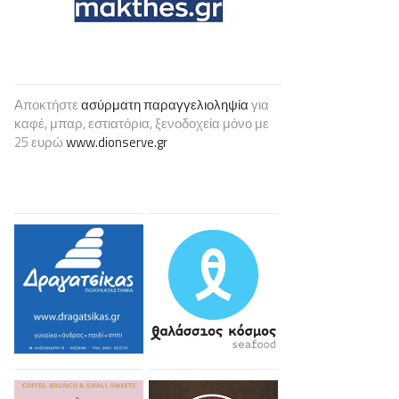
Αποκτήστε
ασύρματη παραγγελιοληψία
για
καφέ, μπαρ, εστιατόρια, ξενοδοχεία μόνο με
25 ευρώ
www.dionserve.gr