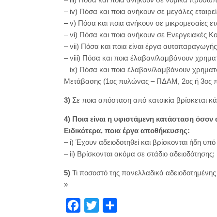
– iv) Πόσα και ποια ανήκουν σε μεγάλες εταιρεί
– v) Πόσα και ποια ανήκουν σε μικρομεσαίες ετα
– vi) Πόσα και ποια ανήκουν σε Ενεργειακές Κο
– vii) Πόσα και ποια είναι έργα αυτοπαραγωγής 
– viii) Πόσα και ποια έλαβαν/λαμβάνουν χρημα
– ix) Πόσα και ποια έλαβαν/λαμβάνουν χρημα
Μετάβασης (1ος πυλώνας – ΠΔΑΜ, 2ος ή 3ος 
3)
Σε ποια απόσταση από κατοικία βρίσκεται κ
4) Ποια είναι η υφιστάμενη κατάσταση όσο
Ειδικότερα, ποια έργα αποθήκευσης:
– i) Έχουν αδειοδοτηθεί και βρίσκονται ήδη υπό
– ii) Βρίσκονται ακόμα σε στάδιο αδειοδότησης;
5)
Τι ποσοστό της πανελλαδικά αδειοδοτημένης ι
»
F
T
Μ