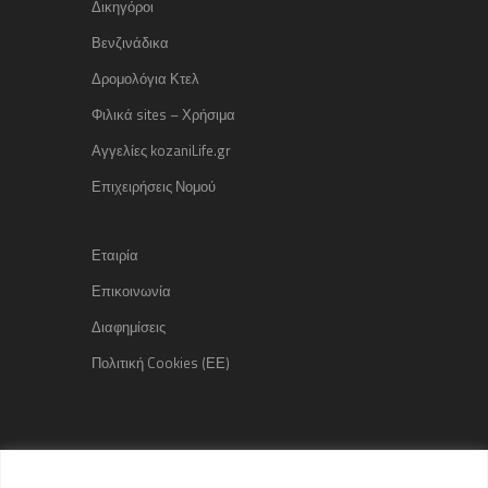
Δικηγόροι
Βενζινάδικα
Δρομολόγια Κτελ
Φιλικά sites – Χρήσιμα
Αγγελίες kozaniLife.gr
Επιχειρήσεις Νομού
Εταιρία
Επικοινωνία
Διαφημίσεις
Πολιτική Cookies (ΕΕ)