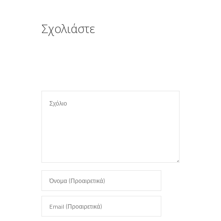
τ
ε
Σχολιάστε