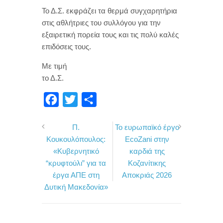
Το Δ.Σ. εκφράζει τα θερμά συγχαρητήρια
στις αθλήτριες του συλλόγου για την
εξαιρετική πορεία τους και τις πολύ καλές
επιδόσεις τους.
Με τιμή
το Δ.Σ.
F
T
Μ
a
w
ο
Π.
Το ευρωπαϊκό έργο
c
i
ι
Κουκουλόπουλος:
EcoZani στην
e
t
ρ
«Κυβερνητικό
καρδιά της
b
t
α
“κρυφτούλι” για τα
Κοζανίτικης
o
e
σ
έργα ΑΠΕ στη
Αποκριάς 2026
Δυτική Μακεδονία»
o
r
τ
k
ε
ί