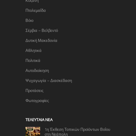
Κοζάνη
Πτολεμαΐδα
Βόιο
Σέρβια – Βελβεντό
Δυτική Μακεδονία
Αθλητικά
Πολιτικά
Αυτοδιοίκηση
Ψυχαγωγία – Διασκέδαση
Προτάσεις
Φωτογραφίες
TΕΛΕΥΤΑΊΑ ΝΈΑ
1η Έκθεση Τοπικών Προϊόντων Βοΐου
στη Νεάπολη