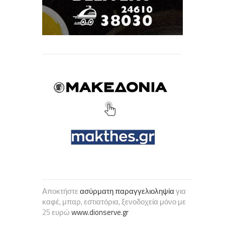
Αποκτήστε
ασύρματη παραγγελιοληψία
για
καφέ, μπαρ, εστιατόρια, ξενοδοχεία μόνο με
25 ευρώ
www.dionserve.gr