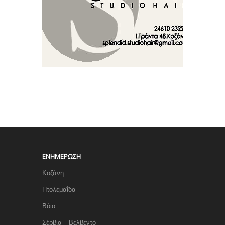
ΕΝΗΜΈΡΩΣΗ
Κοζάνη
Πτολεμαΐδα
Βόιο
Σέρβια – Βελβεντό