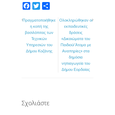
F
T
Μ
a
w
ο
Πραγματοποιήθηκε
Ολοκληρώθηκαν οι
c
i
ι
η κοπή της
εκπαιδευτικές
e
t
ρ
βασιλόπιτας των
δράσεις
b
t
α
Τεχνικών
«Δικαιώματα του
o
e
σ
Υπηρεσιών του
Παιδιού/ Άτομα με
Δήμου Κοζάνης
Αναπηρίες» στα
o
r
τ
δημόσια
k
ε
νηπιαγωγεία του
ί
Δήμου Εορδαίας
τ
ε
Σχολιάστε