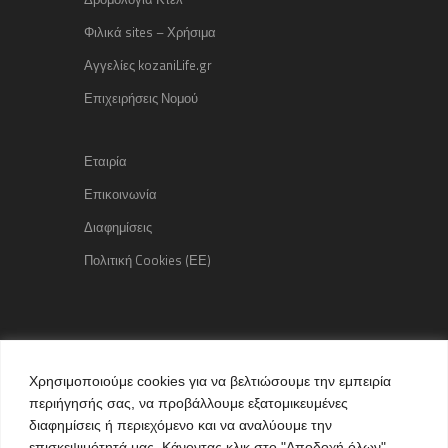
Φιλικά sites – Χρήσιμα
Αγγελίες kozaniLife.gr
Επιχειρήσεις Νομού
Εταιρία
Επικοινωνία
Διαφημίσεις
Πολιτική Cookies (ΕΕ)
Copyright © 2015 kozaniLife.gr
Χρησιμοποιούμε cookies για να βελτιώσουμε την εμπειρία
All Rights reserved
περιήγησής σας, να προβάλλουμε εξατομικευμένες
Internet Services & Advertisement
διαφημίσεις ή περιεχόμενο και να αναλύουμε την
by kozaniLife.gr
επισκεψιμότητά μας. Κάνοντας κλικ στο "Αποδοχή όλων",