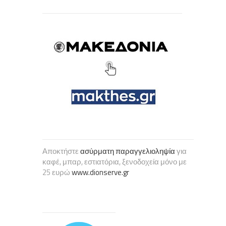
Αποκτήστε
ασύρματη παραγγελιοληψία
για
καφέ, μπαρ, εστιατόρια, ξενοδοχεία μόνο με
25 ευρώ
www.dionserve.gr