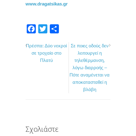
www.dragatsikas.gr
F
T
Μ
a
w
ο
Πρέσπα: Δύο νεκροί
Σε ποιες οδούς δεν
c
i
ι
σε τροχαίο στο
λειτουργεί η
e
t
ρ
Πλατύ
τηλεθέρμανση,
b
t
α
λόγω διαρροής –
o
e
σ
Πότε αναμένεται να
αποκατασταθεί η
o
r
τ
βλάβη
k
ε
ί
τ
ε
Σχολιάστε