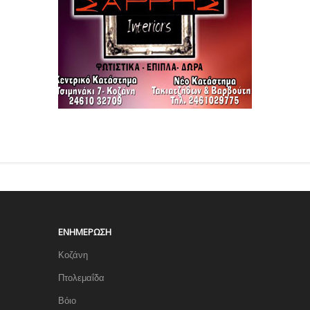
ΕΝΗΜΈΡΩΣΗ
Κοζάνη
Πτολεμαΐδα
Βόιο