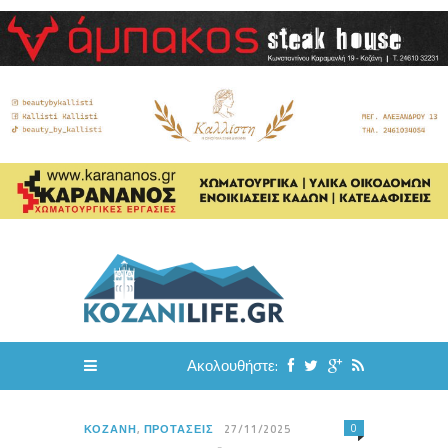
Ακολουθήστε:
0
ΚΟΖΆΝΗ
,
ΠΡΟΤΆΣΕΙΣ
27/11/2025