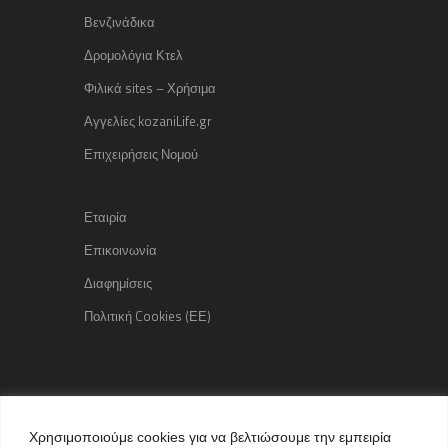
Βενζινάδικα
Δρομολόγια Κτελ
Φιλικά sites – Χρήσιμα
Αγγελίες kozaniLife.gr
Επιχειρήσεις Νομού
Εταιρία
Επικοινωνία
Διαφημίσεις
Πολιτική Cookies (ΕΕ)
Copyright © 2015 kozaniLife.gr
Χρησιμοποιούμε cookies για να βελτιώσουμε την εμπειρία