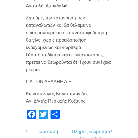
Ανατολή, Αμυγδαλιά
Ζητούμε, την κατανόηση των
καταναλωτών και θα θέλαμε να
επισημάνουμε ότι η επανατροφοδότηση
θα γίνει χωρίς προειδοποίηση
ενδεχομένως και νωρίτερα.
Γι’ αυτό τα δίκτυα και οι εγκαταστάσεις
πρέπει να θεωρούνται ότι έχουν συνέχεια
ρεύμα.
ΓΙΑ ΤΟΝ ΔΕΔΔΗΕ Α.Ε.
Κωνσταντίνος Κωνσταντινίδης
Αν. Δ/ντής Περιοχής Κοζάνης
F
T
Μ
a
w
ο
Παράταση
Πλήρης ετοιμότητα
c
i
ι