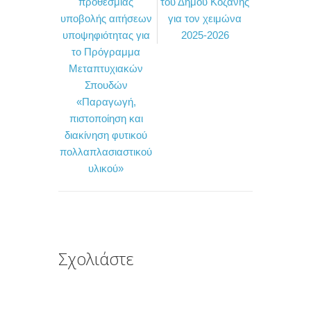
προθεσμίας
του Δήμου Κοζάνης
e
t
ρ
υποβολής αιτήσεων
για τον χειμώνα
b
t
α
υποψηφιότητας για
2025-2026
o
e
σ
το Πρόγραμμα
Μεταπτυχιακών
o
r
τ
Σπουδών
k
ε
«Παραγωγή,
ί
πιστοποίηση και
τ
διακίνηση φυτικού
πολλαπλασιαστικού
ε
υλικού»
Σχολιάστε