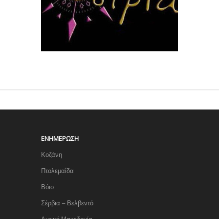
ΕΝΗΜΈΡΩΣΗ
Κοζάνη
Πτολεμαΐδα
Βόιο
Σέρβια – Βελβεντό