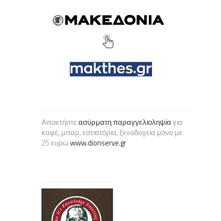
Αποκτήστε
ασύρματη παραγγελιοληψία
για
καφέ, μπαρ, εστιατόρια, ξενοδοχεία μόνο με
25 ευρώ
www.dionserve.gr