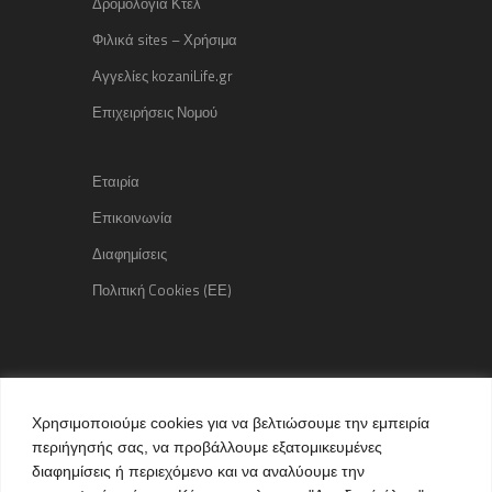
Δρομολόγια Κτελ
Φιλικά sites – Χρήσιμα
Αγγελίες kozaniLife.gr
Επιχειρήσεις Νομού
Εταιρία
Επικοινωνία
Διαφημίσεις
Πολιτική Cookies (ΕΕ)
Copyright © 2015 kozaniLife.gr
Χρησιμοποιούμε cookies για να βελτιώσουμε την εμπειρία
All Rights reserved
περιήγησής σας, να προβάλλουμε εξατομικευμένες
Internet Services & Advertisement
διαφημίσεις ή περιεχόμενο και να αναλύουμε την
by kozaniLife.gr