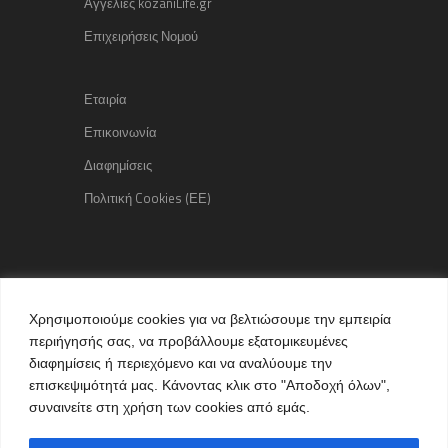
Αγγελίες kozaniLife.gr
Επιχειρήσεις Νομού
Εταιρία
Επικοινωνία
Διαφημίσεις
Πολιτική Cookies (ΕΕ)
Copyright © 2015 kozaniLife.gr
Χρησιμοποιούμε cookies για να βελτιώσουμε την εμπειρία
All Rights reserved
περιήγησής σας, να προβάλλουμε εξατομικευμένες
Internet Services & Advertisement
διαφημίσεις ή περιεχόμενο και να αναλύουμε την
by kozaniLife.gr
επισκεψιμότητά μας. Κάνοντας κλικ στο "Αποδοχή όλων",
συναινείτε στη χρήση των cookies από εμάς.