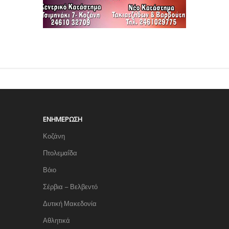
ΕΝΗΜΈΡΩΣΗ
Κοζάνη
Πτολεμαΐδα
Βόιο
Σέρβια – Βελβεντό
Δυτική Μακεδονία
Αθλητικά