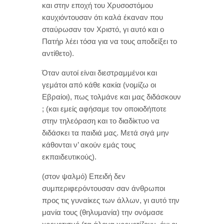
και στην εποχή του Χρυσοστόμου
καυχιόντουσαν ότι καλά έκαναν που
σταύρωσαν τον Χριστό, γι αυτό και ο
Πατήρ λέει τόσα για να τους αποδείξει το
αντίθετο).
Όταν αυτοί είναι διεστραμμένοι και
γεμάτοι από κάθε κακία (νομίζω οι
Εβραίοι), πως τολμάνε και μας διδάσκουν
; (και εμείς αφήσαμε τον οποιοδήποτε
στην τηλεόραση και το διαδίκτυο να
διδάσκει τα παιδιά μας. Μετά σιγά μην
κάθονται ν’ ακούν εμάς τους
εκπαιδευτικούς).
(στον ψαλμό) Επειδή δεν
συμπεριφερόντουσαν σαν άνθρωποι
προς τις γυναίκες των άλλων, γι αυτό την
μανία τους (θηλυμανία) την ονόμασε