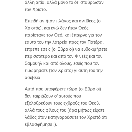
άλλη αιτία, αλλά μόνο το ότι σταύρωσαν
τον Χριστό.
Επειδή αν ήταν πλάνος και αντίθεος (ο
Χριστός), και ενώ δεν ήταν Θεός
παρίστανε τον Θεό, και έπαιρνε για τον
εαυτό του την λατρεία προς τον Πατέρα,
έπρεπε εσείς (οι Εβραίοι) να ευδοκιμήσετε
περισσότερο και από τον Φινεές και τον
Σαμουήλ και από όλους, εσείς που τον
τιμωρήσατε (τον Χριστό) γι αυτή του την
ασέβεια.
Αυτά που υποφέρετε τώρα (οι Εβραίοι)
δεν ταιριάζουν σ’ αυτούς που
εξολοθρεύουν τους εχθρούς του Θεού,
αλλά τους φίλους του (άρα μήπως είχατε
λάθος όταν κατηγορούσατε τον Χριστό ότι
εβλασφήμησε ;).