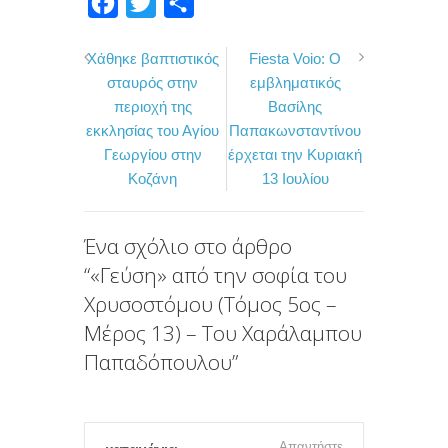
F
T
Μ
a
w
ο
Χάθηκε βαπτιστικός
Fiesta Voio: Ο
c
i
ι
σταυρός στην
εμβληματικός
e
t
ρ
περιοχή της
Βασίλης
b
t
α
εκκλησίας του Αγίου
Παπακωνσταντίνου
o
e
σ
Γεωργίου στην
έρχεται την Κυριακή
Κοζάνη
13 Ιουλίου
o
r
τ
k
ε
ί
Ένα σχόλιο στο άρθρο
“
«Γεύση» από την σοφία του
τ
Χρυσοστόμου (Τόμος 5ος –
ε
Μέρος 13) – Του Χαράλαμπου
Παπαδόπουλου
”
Απαντήστε