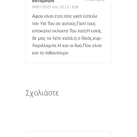
καταμάγια
06/07/2025 στις 15:13
-
Edit
Αφού είναι έτσι,τότε γιατί έστειλε
τον Υιό Του σε αυτούς;Γιατί τους
αποκαλεί εκλεκτό Του λαό;Η εσείς
δε μας τα λέτε καλά,ή ο Θεός,κυρ-
Χαράλαμπε.Η και οι δυό.Που είναι
και το πιθανότερο
Σχολιάστε