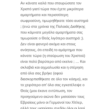
Αν κάνατε καλά που σταυρώσατε τον
Χριστό γιατί τώρα που έχετε μικρότερα
αμαρτήματα και περισσότερη
σωφροσύνη, τιμωρηθήκατε τόσο αυστηρά
; (ενώ στα χρόνια της Παλαιάς Διαθήκης
που κάμνατε μεγάλα αμαρτήματα σας
τιμωρούσε ο Θεός λιγότερο αυστηρά ;).
Δεν είναι φανερό ακόμα και στους
ανόητους, ότι επειδή το αμάρτημα που
κάνατε τώρα (η σταύρωση του Χριστού)
είναι πολύ βαρύτερο από εκείνα ; … Και
σκλαβιά και αιχμαλωσία και η στέρηση
από όλα σας βρήκε (αφού
διασκορπισθήκατε σε όλο τον κόσμο), και
το χειρότερο απ’ όλα σας εγκατέλειψε ο
Θεός (μου έκανε εντύπωση, τον
προηγούμενο αιώνα δεν μισούσαν τους
Εβραίους μόνο οι Γερμανοί του Χίτλερ,
αλλά τους μισούσαν σχεδόν όλοι οι λαοί