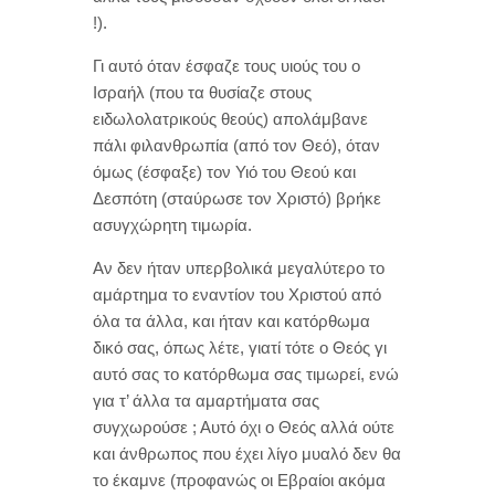
!).
Γι αυτό όταν έσφαζε τους υιούς του ο
Ισραήλ (που τα θυσίαζε στους
ειδωλολατρικούς θεούς) απολάμβανε
πάλι φιλανθρωπία (από τον Θεό), όταν
όμως (έσφαξε) τον Υιό του Θεού και
Δεσπότη (σταύρωσε τον Χριστό) βρήκε
ασυγχώρητη τιμωρία.
Αν δεν ήταν υπερβολικά μεγαλύτερο το
αμάρτημα το εναντίον του Χριστού από
όλα τα άλλα, και ήταν και κατόρθωμα
δικό σας, όπως λέτε, γιατί τότε ο Θεός γι
αυτό σας το κατόρθωμα σας τιμωρεί, ενώ
για τ’ άλλα τα αμαρτήματα σας
συγχωρούσε ; Αυτό όχι ο Θεός αλλά ούτε
και άνθρωπος που έχει λίγο μυαλό δεν θα
το έκαμνε (προφανώς οι Εβραίοι ακόμα