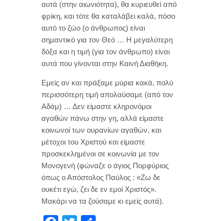
αυτά (στην αιωνιότητα), θα κυριευθεί από
φρίκη, και τότε θα καταλάβει καλά, πόσο
αυτό το ζώο (ο άνθρωπος) είναι
σημαντικό για τον Θεό … Η μεγαλύτερη
δόξα και η τιμή (για τον άνθρωπο) είναι
αυτά που γίνονται στην Καινή Διαθήκη.
Εμείς αν και πράξαμε μύρια κακά, πολύ
περισσότερη τιμή απολαύσαμε (από τον
Αδάμ) … Δεν είμαστε κληρονόμοι
αγαθών πάνω στην γη, αλλά είμαστε
κοινωνοί των ουρανίων αγαθών, και
μέτοχοι του Χριστού και είμαστε
προσκεκλημένοι σε κοινωνία με τον
Μονογενή (φώναζε ο άγιος Πορφύριος
όπως ο Απόστολος Παύλος : «Ζω δε
ουκέτι εγώ, ζει δε εν εμοί Χριστός».
Μακάρι να τα ζούσαμε κι εμείς αυτά).