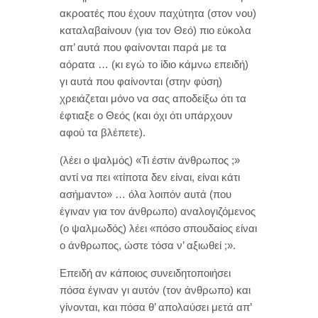
ακροατές που έχουν παχύτητα (στον νου)
καταλαβαίνουν (για τον Θεό) πιο εύκολα
απ’ αυτά που φαίνονται παρά με τα
αόρατα … (κι εγώ το ίδιο κάμνω επειδή)
γι αυτά που φαίνονται (στην φύση)
χρειάζεται μόνο να σας αποδείξω ότι τα
έφτιαξε ο Θεός (και όχι ότι υπάρχουν
αφού τα βλέπετε).
(λέει ο ψαλμός) «Τι έστιν άνθρωπος ;»
αντί να πει «τίποτα δεν είναι, είναι κάτι
ασήμαντο» … όλα λοιπόν αυτά (που
έγιναν για τον άνθρωπο) αναλογιζόμενος
(ο ψαλμωδός) λέει «πόσο σπουδαίος είναι
ο άνθρωπος, ώστε τόσα ν’ αξιωθεί ;».
Επειδή αν κάποιος συνειδητοποιήσει
πόσα έγιναν γι αυτόν (τον άνθρωπο) και
γίνονται, και πόσα θ’ απολαύσει μετά απ’