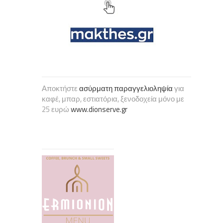
Αποκτήστε
ασύρματη παραγγελιοληψία
για
καφέ, μπαρ, εστιατόρια, ξενοδοχεία μόνο με
25 ευρώ
www.dionserve.gr