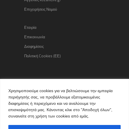
Επιχειρήσεις Νομού
Εταιρία
Επικοινωνία
Διαφημίσεις
Πολιτική Cookies (ΕΕ)
Copyright © 2015 kozaniLife.gr
Χρησιμοποιούμε cookies για να βελτιώσουμε την εμπειρία
All Rights reserved
περιήγησής σας, να προβάλλουμε εξατομικευμένες
Internet Services & Advertisement
διαφημίσεις ή περιεχόμενο και να αναλύουμε την
by kozaniLife.gr
επισκεψιμότητά μας. Κάνοντας κλικ στο "Αποδοχή όλων",
συναινείτε στη χρήση των cookies από εμάς.