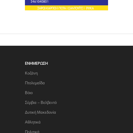
ΕΝΗΜΈΡΩΣΗ
Κοζάνη
Πτολεμαΐδα
Βόιο
Σέρβια – Βελβεντό
Δυτική Μακεδονία
Αθλητικά
Πολιτικά