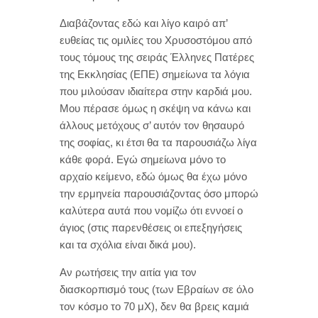
Διαβάζοντας εδώ και λίγο καιρό απ’
ευθείας τις ομιλίες του Χρυσοστόμου από
τους τόμους της σειράς Έλληνες Πατέρες
της Εκκλησίας (ΕΠΕ) σημείωνα τα λόγια
που μιλούσαν ιδιαίτερα στην καρδιά μου.
Μου πέρασε όμως η σκέψη να κάνω και
άλλους μετόχους σ’ αυτόν τον θησαυρό
της σοφίας, κι έτσι θα τα παρουσιάζω λίγα
κάθε φορά. Εγώ σημείωνα μόνο το
αρχαίο κείμενο, εδώ όμως θα έχω μόνο
την ερμηνεία παρουσιάζοντας όσο μπορώ
καλύτερα αυτά που νομίζω ότι εννοεί ο
άγιος (στις παρενθέσεις οι επεξηγήσεις
και τα σχόλια είναι δικά μου).
Αν ρωτήσεις την αιτία για τον
διασκορπισμό τους (των Εβραίων σε όλο
τον κόσμο το 70 μΧ), δεν θα βρεις καμιά