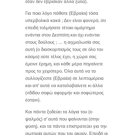
όταν δεν έβρισκαν άλλα ξύλα).
Για ποιο λόγο πάθατε (Εβραίοι) τόσα
υπερβολικά κακά ; Δεν είναι φανερό, ότι
επειδή τολμήσατε τέτοιο αμάρτημα
ενάντια στον Δεσπότη και όχι ενάντια
στους δούλους ; … η αιχμαλωσία σας
αυτή (ο διασκορπισμός τους σε όλο τον
κόσμο) ούτε τέλος έχει, η χώρα σας
έμεινε έρημη, και κάθε μέρα πηγαίνετε
προς το χειρότερο. Όλα αυτά να τα
συλλογίζεστε (Εβραίοι) σε λεπτομέρεια
και απ’ αυτά να καταλαβαίνετε κι άλλα
(«δίδου σοφώ αφορμήν και σοφώτερος
έσται»).
Και πάντα ξοδεύει τα λόγια του (ο
ψαλμός) σ’ αυτά που φαίνονται (στην
φύση), και τα πάντα επιστρατεύει για την
σωτηρία αυτών που τον ακούν. Επειδή οι