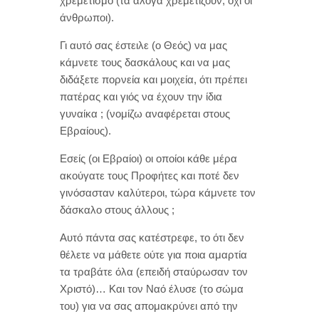
χρεμετισμό (τα άλογα χρεμετίζουν, όχι οι
άνθρωποι).
Γι αυτό σας έστειλε (ο Θεός) να μας
κάμνετε τους δασκάλους και να μας
διδάξετε πορνεία και μοιχεία, ότι πρέπει
πατέρας και γιός να έχουν την ίδια
γυναίκα ; (νομίζω αναφέρεται στους
Εβραίους).
Εσείς (οι Εβραίοι) οι οποίοι κάθε μέρα
ακούγατε τους Προφήτες και ποτέ δεν
γινόσασταν καλύτεροι, τώρα κάμνετε τον
δάσκαλο στους άλλους ;
Αυτό πάντα σας κατέστρεφε, το ότι δεν
θέλετε να μάθετε ούτε για ποια αμαρτία
τα τραβάτε όλα (επειδή σταύρωσαν τον
Χριστό)… Και τον Ναό έλυσε (το σώμα
του) για να σας απομακρύνει από την