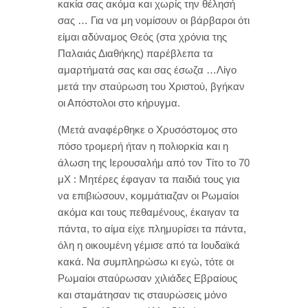
κακία σας ακόμα και χωρίς την θέλησή
σας … Για να μη νομίσουν οι βάρβαροι ότι
είμαι αδύναμος Θεός (στα χρόνια της
Παλαιάς Διαθήκης) παρέβλεπα τα
αμαρτήματά σας και σας έσωζα …Λίγο
μετά την σταύρωση του Χριστού, βγήκαν
οι Απόστολοι στο κήρυγμα.
(Μετά αναφέρθηκε ο Χρυσόστομος στο
πόσο τρομερή ήταν η πολιορκία και η
άλωση της Ιερουσαλήμ από τον Τίτο το 70
μΧ : Μητέρες έφαγαν τα παιδιά τους για
να επιβιώσουν, κομμάτιαζαν οι Ρωμαίοι
ακόμα και τους πεθαμένους, έκαιγαν τα
πάντα, το αίμα είχε πλημυρίσει τα πάντα,
όλη η οικουμένη γέμισε από τα Ιουδαϊκά
κακά. Να συμπληρώσω κι εγώ, τότε οι
Ρωμαίοι σταύρωσαν χιλιάδες Εβραίους
και σταμάτησαν τις σταυρώσεις μόνο