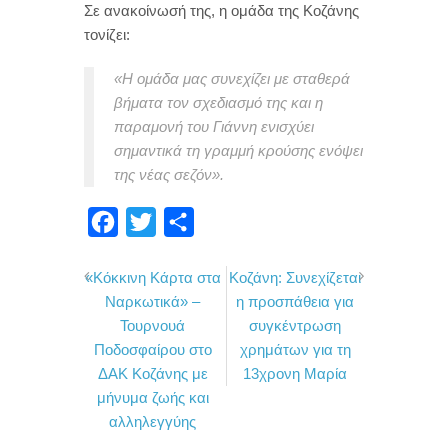
Σε ανακοίνωσή της, η ομάδα της Κοζάνης
τονίζει:
«Η ομάδα μας συνεχίζει με σταθερά
βήματα τον σχεδιασμό της και η
παραμονή του Γιάννη ενισχύει
σημαντικά τη γραμμή κρούσης ενόψει
της νέας σεζόν».
F
T
Μ
a
w
ο
«Κόκκινη Κάρτα στα
Κοζάνη: Συνεχίζεται
c
i
ι
Ναρκωτικά» –
η προσπάθεια για
e
t
ρ
Τουρνουά
συγκέντρωση
b
t
α
Ποδοσφαίρου στο
χρημάτων για τη
o
e
σ
ΔΑΚ Κοζάνης με
13χρονη Μαρία
μήνυμα ζωής και
o
r
τ
αλληλεγγύης
k
ε