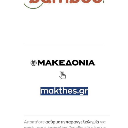
Αποκτήστε
ασύρματη παραγγελιοληψία
για
καφέ, μπαρ, εστιατόρια, ξενοδοχεία μόνο με