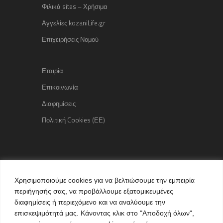
Φιλικά sites – Χρήσιμα
Αγγελίες kozaniLife.gr
Επιχειρήσεις Νομού
Εταιρία
Επικοινωνία
Διαφημίσεις
Πολιτική Cookies (ΕΕ)
Copyright © 2015 kozaniLife.gr
Χρησιμοποιούμε cookies για να βελτιώσουμε την εμπειρία
All Rights reserved
περιήγησής σας, να προβάλλουμε εξατομικευμένες
Internet Services & Advertisement
διαφημίσεις ή περιεχόμενο και να αναλύουμε την
by kozaniLife.gr
επισκεψιμότητά μας. Κάνοντας κλικ στο "Αποδοχή όλων",