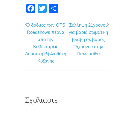
F
T
Μ
a
w
ο
Ο δρόμος των OTS
Σύλληψη 21χρονου
c
i
ι
Roadshows περνά
για βαριά σωματική
e
t
ρ
από την
βλάβη σε βάρος
b
t
α
Κοβεντάρειο
25χρονου στην
o
e
σ
Δημοτική Βιβλιοθήκη
Πτολεμαΐδα
Κοζάνης
o
r
τ
k
ε
ί
τ
ε
Σχολιάστε