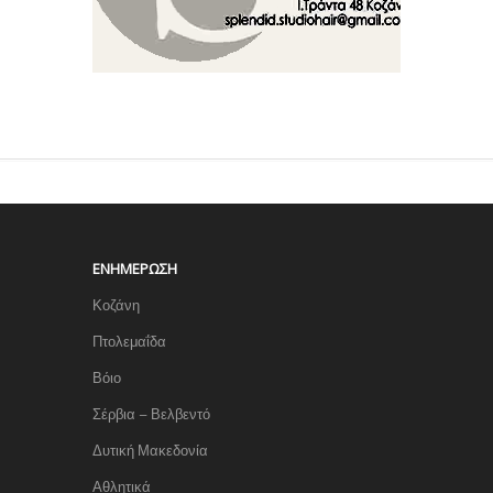
ΕΝΗΜΈΡΩΣΗ
Κοζάνη
Πτολεμαΐδα
Βόιο
Σέρβια – Βελβεντό
Δυτική Μακεδονία
Αθλητικά