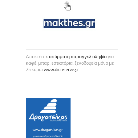
Αποκτήστε
ασύρματη παραγγελιοληψία
για
καφέ, μπαρ, εστιατόρια, ξενοδοχεία μόνο με
25 ευρώ
www.dionserve.gr