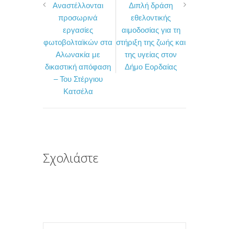
Αναστέλλονται
Διπλή δράση
c
i
ι
προσωρινά
εθελοντικής
e
t
ρ
εργασίες
αιμοδοσίας για τη
b
t
α
φωτοβολταϊκών στα
στήριξη της ζωής και
o
e
σ
Αλωνακία με
της υγείας στον
δικαστική απόφαση
Δήμο Εορδαίας
o
r
τ
– Του Στέργιου
k
ε
Κατσέλα
ί
τ
ε
Σχολιάστε