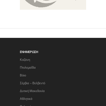
ΕΝΗΜΈΡΩΣΗ
Κοζάνη
Πτολεμαΐδα
Βόιο
Σέρβια – Βελβεντό
Δυτική Μακεδονία
Αθλητικά