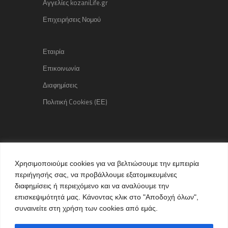
Αγγελίες kozaniLife.gr
Επιχειρήσεις Νομού
Εταιρία
Επικοινωνία
Διαφημίσεις
Πολιτική Cookies (ΕΕ)
Copyright © 2015 kozaniLife.gr
Χρησιμοποιούμε cookies για να βελτιώσουμε την εμπειρία
All Rights reserved
περιήγησής σας, να προβάλλουμε εξατομικευμένες
Internet Services & Advertisement
διαφημίσεις ή περιεχόμενο και να αναλύουμε την
by kozaniLife.gr
επισκεψιμότητά μας. Κάνοντας κλικ στο "Αποδοχή όλων",
συναινείτε στη χρήση των cookies από εμάς.