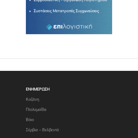
ΕΝΗΜΈΡΩΣΗ
Κοζάνη
Πτολεμαΐδα
Βόιο
Σέρβια – Βελβεντό