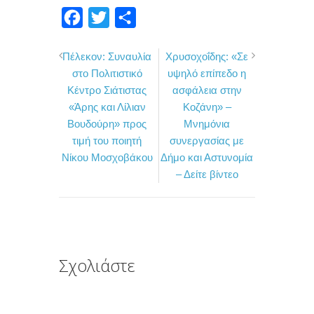
F
T
Μ
a
w
ο
Πέλεκον: Συναυλία
Χρυσοχοΐδης: «Σε
c
i
ι
στο Πολιτιστικό
υψηλό επίπεδο η
e
t
ρ
Κέντρο Σιάτιστας
ασφάλεια στην
b
t
α
«Άρης και Λίλιαν
Κοζάνη» –
o
e
σ
Βουδούρη» προς
Μνημόνια
τιμή του ποιητή
συνεργασίας με
o
r
τ
Νίκου Μοσχοβάκου
Δήμο και Αστυνομία
k
ε
– Δείτε βίντεο
ί
τ
ε
Σχολιάστε