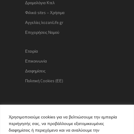
Δρομολόγια Κτελ
Φιλικά sites – Χρήσιμα
Αγγελίες kozaniLife.gr
Επιχειρήσεις Νομού
Εταιρία
Επικοινωνία
Διαφημίσεις
Πολιτική Cookies (ΕΕ)
Copyright © 2015 kozaniLife.gr
Χρησιμοποιούμε cookies για να βελτιώσουμε την εμπειρία
All Rights reserved
περιήγησής σας, να προβάλλουμε εξατομικευμένες
Internet Services & Advertisement
διαφημίσεις ή περιεχόμενο και να αναλύουμε την
by kozaniLife.gr