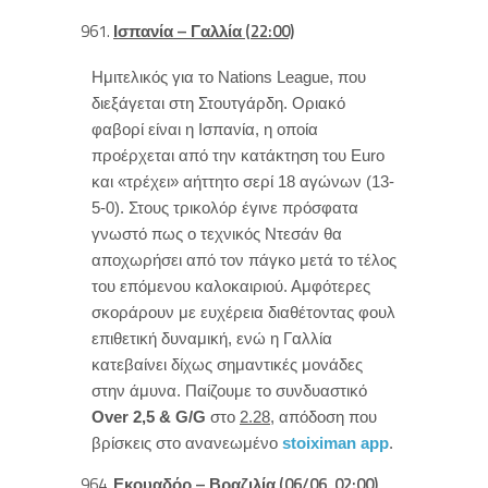
Ισπανία – Γαλλία (22:00)
Ημιτελικός για το Nations League, που
διεξάγεται στη Στουτγάρδη. Οριακό
φαβορί είναι η Ισπανία, η οποία
προέρχεται από την κατάκτηση του Euro
και «τρέχει» αήττητο σερί 18 αγώνων (13-
5-0). Στους τρικολόρ έγινε πρόσφατα
γνωστό πως ο τεχνικός Ντεσάν θα
αποχωρήσει από τον πάγκο μετά το τέλος
του επόμενου καλοκαιριού. Αμφότερες
σκοράρουν με ευχέρεια διαθέτοντας φουλ
επιθετική δυναμική, ενώ η Γαλλία
κατεβαίνει δίχως σημαντικές μονάδες
στην άμυνα. Παίζουμε το συνδυαστικό
Over 2,5 & G/G
στο
2.28
, απόδοση που
βρίσκεις στο ανανεωμένο
stoiximan app
.
Εκουαδόρ – Βραζιλία (06/06, 02:00)