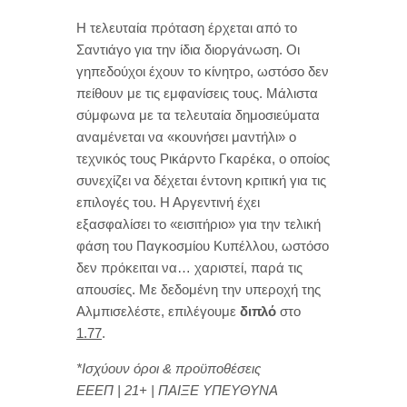
Η τελευταία πρόταση έρχεται από το
Σαντιάγο για την ίδια διοργάνωση. Οι
γηπεδούχοι έχουν το κίνητρο, ωστόσο δεν
πείθουν με τις εμφανίσεις τους. Μάλιστα
σύμφωνα με τα τελευταία δημοσιεύματα
αναμένεται να «κουνήσει μαντήλι» ο
τεχνικός τους Ρικάρντο Γκαρέκα, ο οποίος
συνεχίζει να δέχεται έντονη κριτική για τις
επιλογές του. Η Αργεντινή έχει
εξασφαλίσει το «εισιτήριο» για την τελική
φάση του Παγκοσμίου Κυπέλλου, ωστόσο
δεν πρόκειται να… χαριστεί, παρά τις
απουσίες. Με δεδομένη την υπεροχή της
Αλμπισελέστε, επιλέγουμε
διπλό
στο
1.77
.
*Ισχύουν όροι & προϋποθέσεις
ΕΕΕΠ | 21+ | ΠΑΙΞΕ ΥΠΕΥΘΥΝΑ