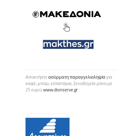
Αποκτήστε
ασύρματη παραγγελιοληψία
για
καφέ, μπαρ, εστιατόρια, ξενοδοχεία μόνο με
25 ευρώ
www.dionserve.gr