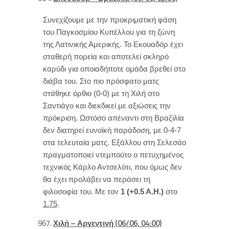
Συνεχίζουμε με την προκριματική φάση
του Παγκοσμίου Κυπέλλου για τη ζώνη
της Λατινικής Αμερικής. Το Εκουαδόρ έχει
σταθερή πορεία και αποτελεί σκληρό
καρύδι για οποιαδήποτε ομάδα βρεθεί στο
διάβα του. Στο πιο πρόσφατο ματς
στάθηκε όρθιο (0-0) με τη Χιλή στο
Σαντιάγο και διεκδικεί με αξιώσεις την
πρόκριση. Ωστόσο απέναντι στη Βραζιλία
δεν διατηρεί ευνοϊκή παράδοση, με 0-4-7
στα τελευταία ματς. Εξάλλου στη Σελεσάο
πραγματοποιεί ντεμπούτο ο πετυχημένος
τεχνικός Κάρλο Αντσελότι, που όμως δεν
θα έχει προλάβει να περάσει τη
φιλοσοφία του. Με τον
1 (+0.5 Α.Η.)
στο
1.75
.
Χιλή – Αργεντινή (06/06, 04:00)