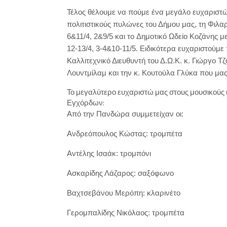
Τέλος θέλουμε να πούμε ένα μεγάλο ευχαριστώ
πολιτιστικούς πυλώνες του Δήμου μας, τη Φιλ
6&11/4, 2&9/5 και το Δημοτικό Ωδείο Κοζάνης 
12-13/4, 3-4&10-11/5. Ειδικότερα ευχαριστούμ
Καλλιτεχνικό Διευθυντή του Δ.Ω.Κ. κ. Γιώργο Τ
Λουντμίλαμ και την κ. Κουτούλα Γλύκα που μας
Το μεγαλύτερο ευχαριστώ μας στους μουσικούς 
Εγχόρδων:
Από την Πανδώρα συμμετείχαν οι:
Ανδρεόπουλος Κώστας: τρομπέτα
A
ντέλης Ισαάκ: τρομπόνι
Ασκαρίδης Λάζαρος: σαξόφωνο
Βαχτσεβάνου Μερόπη: κλαρινέτο
Γερομπαλίδης Νικόλαος: τρομπέτα