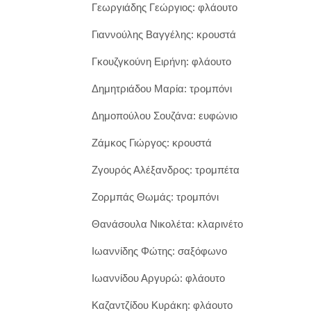
Γεωργιάδης Γεώργιος: φλάουτο
Γιαννούλης Βαγγέλης: κρουστά
Γκουζγκούνη Ειρήνη: φλάουτο
Δημητριάδου Μαρία: τρομπόνι
Δημοπούλου Σουζάνα: ευφώνιο
Ζάμκος Γιώργος: κρουστά
Ζγουρός Αλέξανδρος: τρομπέτα
Ζορμπάς Θωμάς: τρομπόνι
Θανάσουλα Νικολέτα: κλαρινέτο
Ιωαννίδης Φώτης: σαξόφωνο
Ιωαννίδου Αργυρώ: φλάουτο
Καζαντζίδου Κυράκη: φλάουτο