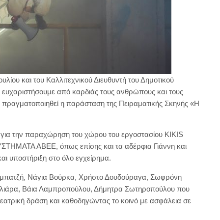
υλίου και του Καλλιτεχνικού Διευθυντή του Δημοτικού
 ευχαριστήσουμε από καρδιάς τους ανθρώπους και τους
α πραγματοποιηθεί η παράσταση της Πειραματικής Σκηνής «Η
 για την παραχώρηση του χώρου του εργοστασίου KIKIS
ΜΑΤΑ ΑΒΕΕ, όπως επίσης και τα αδέρφια Γιάννη και
αι υποστήριξη στο όλο εγχείρημα.
αμπατζή, Νάγια Βούρκα, Χρήστο Δουδούραγα, Σωφρόνη
υλιάρα, Βάια Λαμπροπούλου, Δήμητρα Σωτηροπούλου που
ατρική δράση και καθοδηγώντας το κοινό με ασφάλεια σε