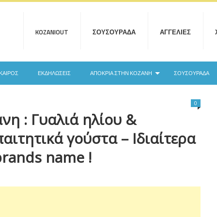
KOZANIOUT
ΣΟΥΣΟΥΡΆΔΑ
ΑΓΓΕΛΊΕΣ
ΚΑΙΡΌΣ
ΕΚΔΗΛΏΣΕΙΣ
ΑΠΟΚΡΙΆ ΣΤΗΝ ΚΟΖΆΝΗ
ΣΟΥΣΟΥΡΆΔΑ
0
νη : Γυαλιά ηλίου &
αιτητικά γούστα – Ιδιαίτερα
brands name !