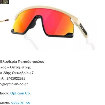
. Ελευθερία Παπαδοπούλου
ικός – Οπτομέτρης
ία 28ης Οκτωβρίου 7
ηλ.: 2461022525
fo@optician-co.gr
ebook:
Optician Co.
tagram:
optician_co