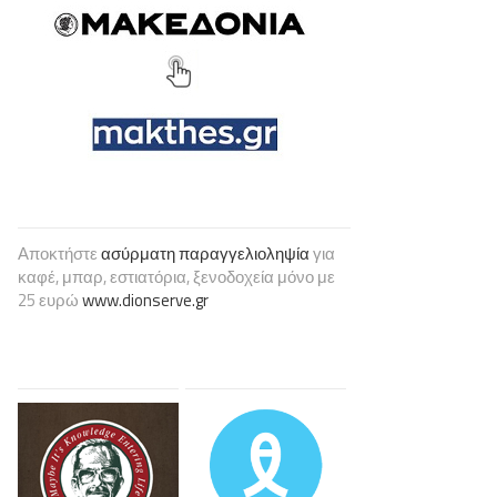
Αποκτήστε
ασύρματη παραγγελιοληψία
για
καφέ, μπαρ, εστιατόρια, ξενοδοχεία μόνο με
25 ευρώ
www.dionserve.gr