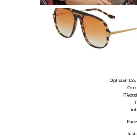
Optician Co
Οπτ
Πλατε
Τ
in
Fac
Ins