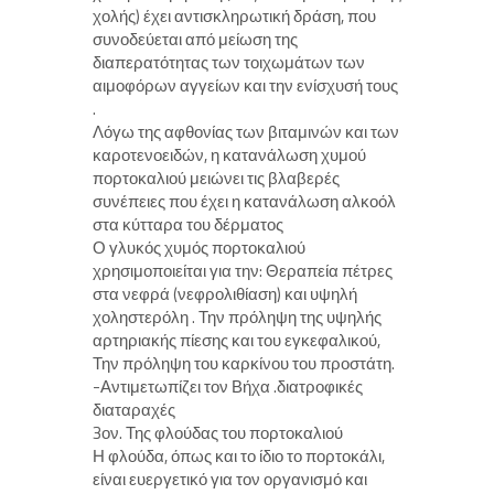
χολής) έχει αντισκληρωτική δράση, που
συνοδεύεται από μείωση της
διαπερατότητας των τοιχωμάτων των
αιμοφόρων αγγείων και την ενίσχυσή τους
.
Λόγω της αφθονίας των βιταμινών και των
καροτενοειδών, η κατανάλωση χυμού
πορτοκαλιού μειώνει τις βλαβερές
συνέπειες που έχει η κατανάλωση αλκοόλ
στα κύτταρα του δέρματος
Ο γλυκός χυμός πορτοκαλιού
χρησιμοποιείται για την: Θεραπεία πέτρες
στα νεφρά (νεφρολιθίαση) και υψηλή
χοληστερόλη . Την πρόληψη της υψηλής
αρτηριακής πίεσης και του εγκεφαλικού,
Την πρόληψη του καρκίνου του προστάτη.
-Αντιμετωπίζει τον Βήχα .διατροφικές
διαταραχές
3ον. Της φλούδας του πορτοκαλιού
Η φλούδα, όπως και το ίδιο το πορτοκάλι,
είναι ευεργετικό για τον οργανισμό και