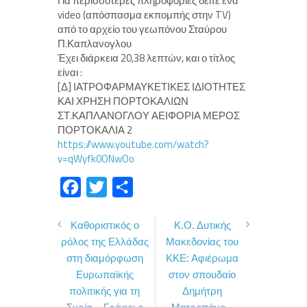
Για περισσότερες πληροφορίες δείτε ένα
video (απόσπασμα εκπομπής στην TV)
από το αρχείο του γεωπόνου Σταύρου
Π.Καπλανογλου
Έχει διάρκεια 20,38 λεπτών, και ο τίτλος
είναι :
[Δ] ΙΑΤΡΟΦΑΡΜΑΥΚΕΤΙΚΕΣ ΙΔΙΟΤΗΤΕΣ
ΚΑΙ ΧΡΗΣΗ ΠΟΡΤΟΚΑΛΙΩΝ
ΣΤ.ΚΑΠΛΑΝΟΓΛΟΥ ΑΕΙΦΟΡΙΑ ΜΕΡΟΣ
ΠΟΡΤΟΚΑΛΙΑ 2
https://www.youtube.com/watch?
v=qWyfk0ONwOo
F
T
Μ
a
w
ο
Καθοριστικός ο
Κ.Ο. Δυτικής
c
i
ι
ρόλος της Ελλάδας
Μακεδονίας του
e
t
ρ
στη διαμόρφωση
ΚΚΕ: Αφιέρωμα
b
t
α
Ευρωπαϊκής
στον σπουδαίο
o
e
σ
πολιτικής για τη
Δημήτρη