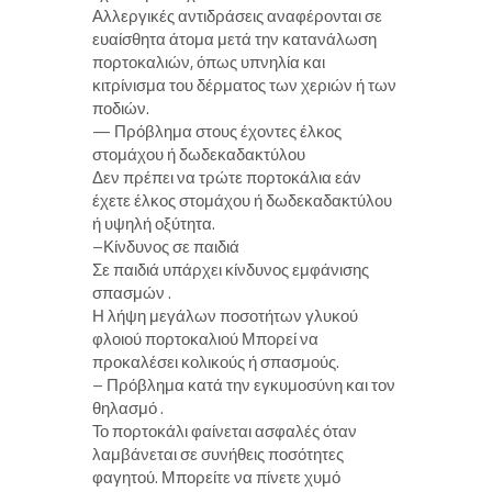
Αλλεργικές αντιδράσεις αναφέρονται σε
ευαίσθητα άτομα μετά την κατανάλωση
πορτοκαλιών, όπως υπνηλία και
κιτρίνισμα του δέρματος των χεριών ή των
ποδιών.
— Πρόβλημα στους έχοντες έλκος
στομάχου ή δωδεκαδακτύλου
Δεν πρέπει να τρώτε πορτοκάλια εάν
έχετε έλκος στομάχου ή δωδεκαδακτύλου
ή υψηλή οξύτητα.
–Κίνδυνος σε παιδιά
Σε παιδιά υπάρχει κίνδυνος εμφάνισης
σπασμών .
Η λήψη μεγάλων ποσοτήτων γλυκού
φλοιού πορτοκαλιού Μπορεί να
προκαλέσει κολικούς ή σπασμούς.
– Πρόβλημα κατά την εγκυμοσύνη και τον
θηλασμό .
Το πορτοκάλι φαίνεται ασφαλές όταν
λαμβάνεται σε συνήθεις ποσότητες
φαγητού. Μπορείτε να πίνετε χυμό