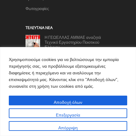
Φωτογραφίες
TΕΛΕΥΤΑΊΑ ΝΈΑ
Η ΓΕΩΕΛΛΑΣ ΑΜΜΑΕ αναζητά
Τεχνικό Εργαστηρίου Ποιοτικού
Ελέγχου
05/08/2026
Χρησιμοποιούμε cookies για να βελτιώσουμε την εμπειρία
Εντάχθηκε το έργο της
περιήγησής σας, να προβάλλουμε εξατομικευμένες
αποκατάστασης των υποδομών
άρδευσης και ύδρευσης στην
διαφημίσεις ή περιεχόμενο και να αναλύουμε την
Πεντάβρυσο Καστοριάς
επισκεψιμότητά μας. Κάνοντας κλικ στο "Αποδοχή όλων",
05/08/2026
συναινείτε στη χρήση των cookies από εμάς.
Η Δυτική Μακεδονία (και η Κοζάνη)
στο περιθώριο: Όταν οι αριθμοί των
μόνιμων διορισμών εκπαιδευτικών
Αποδοχή όλων
εκθέτουν τις διακηρύξεις – Άρθρο του Αθανάσιου
Κωτούλα
Επεξεργασία
05/08/2026
Τριχόπτωση και μεταμόσχευση
Απόρριψη
μαλλιών: Αιτίες, θεραπείες και