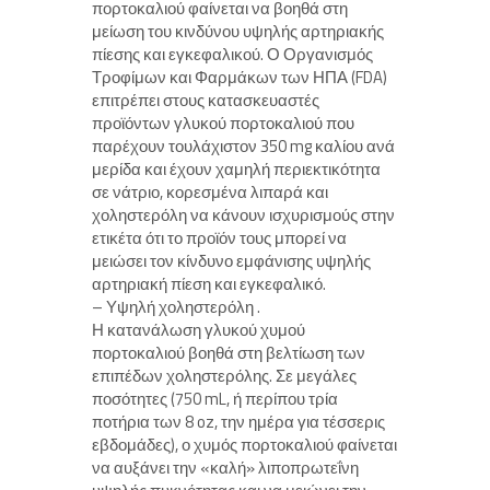
πορτοκαλιού φαίνεται να βοηθά στη
μείωση του κινδύνου υψηλής αρτηριακής
πίεσης και εγκεφαλικού. Ο Οργανισμός
Τροφίμων και Φαρμάκων των ΗΠΑ (FDA)
επιτρέπει στους κατασκευαστές
προϊόντων γλυκού πορτοκαλιού που
παρέχουν τουλάχιστον 350 mg καλίου ανά
μερίδα και έχουν χαμηλή περιεκτικότητα
σε νάτριο, κορεσμένα λιπαρά και
χοληστερόλη να κάνουν ισχυρισμούς στην
ετικέτα ότι το προϊόν τους μπορεί να
μειώσει τον κίνδυνο εμφάνισης υψηλής
αρτηριακή πίεση και εγκεφαλικό.
– Υψηλή χοληστερόλη .
Η κατανάλωση γλυκού χυμού
πορτοκαλιού βοηθά στη βελτίωση των
επιπέδων χοληστερόλης. Σε μεγάλες
ποσότητες (750 mL, ή περίπου τρία
ποτήρια των 8 oz, την ημέρα για τέσσερις
εβδομάδες), ο χυμός πορτοκαλιού φαίνεται
να αυξάνει την «καλή» λιποπρωτεΐνη