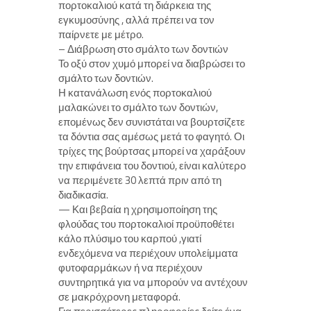
πορτοκαλιού κατά τη διάρκεια της
εγκυμοσύνης , αλλά πρέπει να τον
παίρνετε με μέτρο.
– Διάβρωση στο σμάλτο των δοντιών
Το οξύ στον χυμό μπορεί να διαβρώσει το
σμάλτο των δοντιών.
Η κατανάλωση ενός πορτοκαλιού
μαλακώνει το σμάλτο των δοντιών,
επομένως δεν συνιστάται να βουρτσίζετε
τα δόντια σας αμέσως μετά το φαγητό. Οι
τρίχες της βούρτσας μπορεί να χαράξουν
την επιφάνεια του δοντιού, είναι καλύτερο
να περιμένετε 30 λεπτά πριν από τη
διαδικασία.
— Και βεβαία η χρησιμοποίηση της
φλούδας του πορτοκαλιοί προϋποθέτει
κάλο πλύσιμο του καρπού ,γιατί
ενδεχόμενα να περιέχουν υπολείμματα
φυτοφαρμάκων ή να περιέχουν
συντηρητικά για να μπορούν να αντέχουν
σε μακρόχρονη μεταφορά.