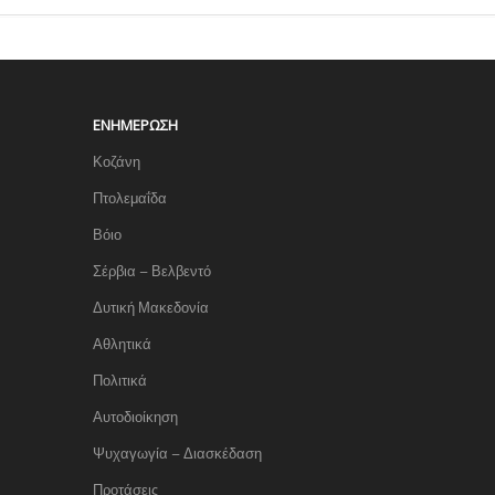
ΕΝΗΜΈΡΩΣΗ
Κοζάνη
Πτολεμαΐδα
Βόιο
Σέρβια – Βελβεντό
Δυτική Μακεδονία
Αθλητικά
Πολιτικά
Αυτοδιοίκηση
Ψυχαγωγία – Διασκέδαση
Προτάσεις