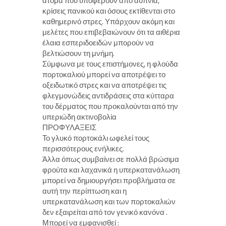
άτομα που υποφέρουν από αϋπνία,
κρίσεις πανικού και όσους εκτίθενται στο
καθημερινό στρες. Υπάρχουν ακόμη και
μελέτες που επιβεβαιώνουν ότι τα αιθέρια
έλαια εσπεριδοειδών μπορούν να
βελτιώσουν τη μνήμη.
Σύμφωνα με τους επιστήμονες, η φλούδα
πορτοκαλιού μπορεί να αποτρέψει το
οξειδωτικό στρες και να αποτρέψει τις
φλεγμονώδεις αντιδράσεις στα κύτταρα
του δέρματος που προκαλούνται από την
υπεριώδη ακτινοβολία
ΠΡΟΦΥΛΑΞΕΙΣ
Το γλυκό πορτοκάλι ωφελεί τους
περισσότερους ενήλικες.
Άλλα όπως συμβαίνει σε πολλά βρώσιμα
φρούτα και λαχανικά η υπερκατανάλωση
μπορεί να δημιουργήσει προβλήματα σε
αυτή την περίπτωση και η
υπερκατανάλωση και των πορτοκαλιών
δεν εξαιρείται από τον γενικό κανόνα .
Μπορεί να εμφανισθεί :