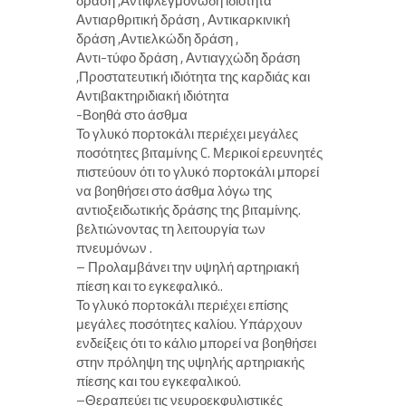
δράση ,Αντιφλεγμονώδη ιδιότητα
Αντιαρθριτική δράση , Αντικαρκινική
δράση ,Αντιελκώδη δράση ,
Αντι-τύφο δράση , Αντιαγχώδη δράση
,Προστατευτική ιδιότητα της καρδιάς και
Αντιβακτηριδιακή ιδιότητα
-Βοηθά στο άσθμα
Το γλυκό πορτοκάλι περιέχει μεγάλες
ποσότητες βιταμίνης C. Μερικοί ερευνητές
πιστεύουν ότι το γλυκό πορτοκάλι μπορεί
να βοηθήσει στο άσθμα λόγω της
αντιοξειδωτικής δράσης της βιταμίνης.
βελτιώνοντας τη λειτουργία των
πνευμόνων .
– Προλαμβάνει την υψηλή αρτηριακή
πίεση και το εγκεφαλικό..
Το γλυκό πορτοκάλι περιέχει επίσης
μεγάλες ποσότητες καλίου. Υπάρχουν
ενδείξεις ότι το κάλιο μπορεί να βοηθήσει
στην πρόληψη της υψηλής αρτηριακής
πίεσης και του εγκεφαλικού.
–Θεραπεύει τις νευροεκφυλιστικές