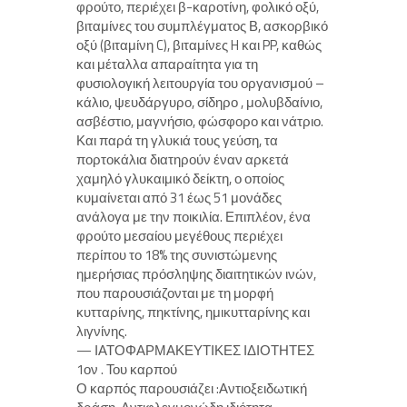
φρούτο, περιέχει β-καροτίνη, φολικό οξύ,
βιταμίνες του συμπλέγματος Β, ασκορβικό
οξύ (βιταμίνη C), βιταμίνες H και PP, καθώς
και μέταλλα απαραίτητα για τη
φυσιολογική λειτουργία του οργανισμού –
κάλιο, ψευδάργυρο, σίδηρο , μολυβδαίνιο,
ασβέστιο, μαγνήσιο, φώσφορο και νάτριο.
Και παρά τη γλυκιά τους γεύση, τα
πορτοκάλια διατηρούν έναν αρκετά
χαμηλό γλυκαιμικό δείκτη, ο οποίος
κυμαίνεται από 31 έως 51 μονάδες
ανάλογα με την ποικιλία. Επιπλέον, ένα
φρούτο μεσαίου μεγέθους περιέχει
περίπου το 18% της συνιστώμενης
ημερήσιας πρόσληψης διαιτητικών ινών,
που παρουσιάζονται με τη μορφή
κυτταρίνης, πηκτίνης, ημικυτταρίνης και
λιγνίνης.
— ΙΑΤΟΦΑΡΜΑΚΕΥΤΙΚΕΣ ΙΔΙΟΤΗΤΕΣ
1ον . Του καρπού
Ο καρπός παρουσιάζει :Αντιοξειδωτική