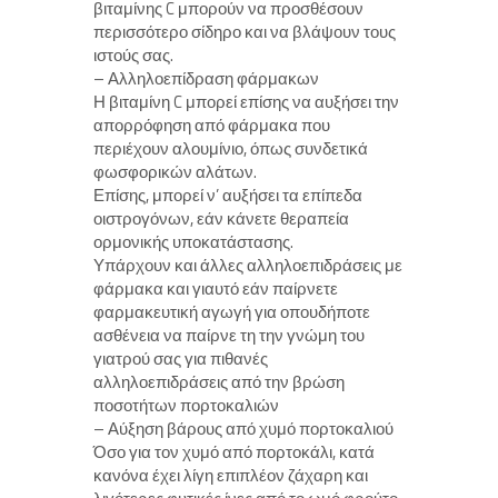
βιταμίνης C μπορούν να προσθέσουν
περισσότερο σίδηρο και να βλάψουν τους
ιστούς σας.
– Αλληλοεπίδραση φάρμακων
Η βιταμίνη C μπορεί επίσης να αυξήσει την
απορρόφηση από φάρμακα που
περιέχουν αλουμίνιο, όπως συνδετικά
φωσφορικών αλάτων.
Επίσης, μπορεί ν’ αυξήσει τα επίπεδα
οιστρογόνων, εάν κάνετε θεραπεία
ορμονικής υποκατάστασης.
Υπάρχουν και άλλες αλληλοεπιδράσεις με
φάρμακα και γιαυτό εάν παίρνετε
φαρμακευτική αγωγή για οπουδήποτε
ασθένεια να παίρνε τη την γνώμη του
γιατρού σας για πιθανές
αλληλοεπιδράσεις από την βρώση
ποσοτήτων πορτοκαλιών
– Αύξηση βάρους από χυμό πορτοκαλιού
Όσο για τον χυμό από πορτοκάλι, κατά
κανόνα έχει λίγη επιπλέον ζάχαρη και