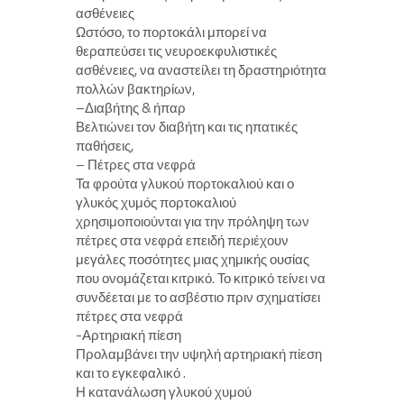
ασθένειες
Ωστόσο, το πορτοκάλι μπορεί να
θεραπεύσει τις νευροεκφυλιστικές
ασθένειες, να αναστείλει τη δραστηριότητα
πολλών βακτηρίων,
–Διαβήτης & ήπαρ
Βελτιώνει τον διαβήτη και τις ηπατικές
παθήσεις,
– Πέτρες στα νεφρά
Τα φρούτα γλυκού πορτοκαλιού και ο
γλυκός χυμός πορτοκαλιού
χρησιμοποιούνται για την πρόληψη των
πέτρες στα νεφρά επειδή περιέχουν
μεγάλες ποσότητες μιας χημικής ουσίας
που ονομάζεται κιτρικό. Το κιτρικό τείνει να
συνδέεται με το ασβέστιο πριν σχηματίσει
πέτρες στα νεφρά
-Αρτηριακή πίεση
Προλαμβάνει την υψηλή αρτηριακή πίεση
και το εγκεφαλικό .
Η κατανάλωση γλυκού χυμού