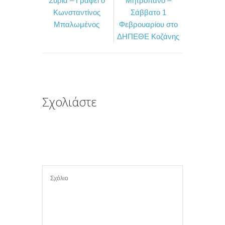
Συρία – Γράφει ο
Μητροπάνο –
o
r
τ
Κωνσταντίνος
Σάββατο 1
k
ε
Μπαλωμένος
Φεβρουαρίου στο
ί
ΔΗΠΕΘΕ Κοζάνης
τ
ε
Σχολιάστε