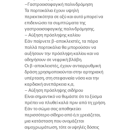
–Γαστροοισοφαγική παλινδρόμηση
Τα πορτοκάλια έχουν υψηλή
περιεκτικότητα σε οξύ και αυτό μπορεί να
επιδεινώσει τα συμπτώματα της
γαστροοισοφαγικής παλινδρόμησης.
– Αύξηση πρόσληψης καλίου
Εάν παίρνετε β-αποκλειστές, τα πάρα
πολλά πορτοκάλια θα μπορούσαν να
αυξήσουν την πρόσληψη καλίου και να
οδηγήσουν σε νεφρική βλάβη.
Οι β-αποκλειστές, έχουν αντιαρρυθμική
δράση χρησιμοποιούνται στην αρτηριακή
υπέρταση, στη στεφανιαία νόσο και την
καρδιακή ανεπάρκεια κ,α,
– Αύξηση πρόσληψης σιδήρου
Είναι σημαντικό να θυμάστε ότι το ξύσμα
πρέπει να πλυθεί καλά πριν από τη χρήση.
Εάν το σώμα σας αποθηκεύει
περισσότερο σίδηρο από ό,τι χρειάζεται,
μια κατάσταση που ονομάζεται
αιμοχρωμάτωση, τότε οι υψηλές δόσεις