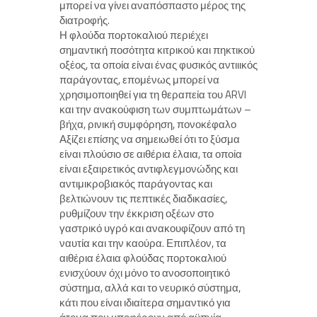
μπορεί να γίνει αναπόσπαστο μέρος της
διατροφής.
Η φλούδα πορτοκαλιού περιέχει
σημαντική ποσότητα κιτρικού και πηκτικού
οξέος, τα οποία είναι ένας φυσικός αντιιικός
παράγοντας, επομένως μπορεί να
χρησιμοποιηθεί για τη θεραπεία του ARVI
και την ανακούφιση των συμπτωμάτων –
βήχα, ρινική συμφόρηση, πονοκέφαλο
Αξίζει επίσης να σημειωθεί ότι το ξύσμα
είναι πλούσιο σε αιθέρια έλαια, τα οποία
είναι εξαιρετικός αντιφλεγμονώδης και
αντιμικροβιακός παράγοντας και
βελτιώνουν τις πεπτικές διαδικασίες,
ρυθμίζουν την έκκριση οξέων στο
γαστρικό υγρό και ανακουφίζουν από τη
ναυτία και την καούρα. Επιπλέον, τα
αιθέρια έλαια φλούδας πορτοκαλιού
ενισχύουν όχι μόνο το ανοσοποιητικό
σύστημα, αλλά και το νευρικό σύστημα,
κάτι που είναι ιδιαίτερα σημαντικό για