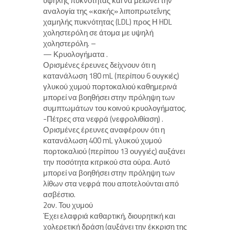
υψηλής πυκνότητας και να μειώνει την
αναλογία της «κακής» λιποπρωτεΐνης
χαμηλής πυκνότητας (LDL) προς Η HDL
χοληστερόλη σε άτομα με υψηλή
χοληστερόλη. –
— Κρυολογήματα .
Ορισμένες έρευνες δείχνουν ότι η
κατανάλωση 180 mL (περίπου 6 ουγκιές)
γλυκού χυμού πορτοκαλιού καθημερινά
μπορεί να βοηθήσει στην πρόληψη των
συμπτωμάτων του κοινού κρυολογήματος.
-Πέτρες στα νεφρά (νεφρολιθίαση) .
Ορισμένες έρευνες αναφέρουν ότι η
κατανάλωση 400 mL γλυκού χυμού
πορτοκαλιού (περίπου 13 ουγγιές) αυξάνει
την ποσότητα κιτρικού στα ούρα. Αυτό
μπορεί να βοηθήσει στην πρόληψη των
λίθων στα νεφρά που αποτελούνται από
ασβέστιο.
2ον. Του χυμού
Έχει ελαφριά καθαρτική, διουρητική και
χολερετική δράση (αυξάνει την έκκριση της