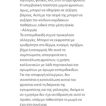
λιγότερες φυτικές ίνες από το ωμό φρούτο.
Η υπερβολική ποσότητα χυμού φρούτων,
όμως, μπορεί να οδηγήσει σε αύξηση
βάρους. Αυτή με την σειρά της μπορεί να
αυξήσει τον κίνδυνο καρδιακών
παθήσεων, ειδικά στην μέση ηλικία.
–Αλλεργία
Τα εσπεριδοειδή συχνά προκαλούν
αλλεργίες. Μπορεί να εκφραστεί με
ερυθρότητα στο δέρμα, κνησμό, πρήξιμο,
βήχα ή καταρροή. Με αυτά τα
συμπτώματα, απαγορεύεται η
κατανάλωση φρούτων, η χρήση
καλλυντικών με λάδι πορτοκαλιού και
αρωμάτων με άρωμα εσπεριδοειδών.
Για την αποφυγή αλλεργιών, δεν
συνιστάται η κατανάλωση αυτού του
φρούτου κατά τη διάρκεια της
εγκυμοσύνης και της γαλουχίας. Ακόμα κι
αν η μητέρα δεν έχει αντίδραση σε αυτό το
προϊόν, υπάρχει πιθανότητα το μωρό να
έχει στη συνέχεια.