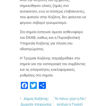
σημειώθηκαν υλικές ζημιές στο
αυτοκίνητο, ενώ οι τέσσερις επιβαίνοντες,
που φοιτούν στην Κοζάνη, δεν φαίνεται να
φέρουν σοβαρό τραυματισμό.
Στο σημείο έσπευσε άμεσα ασθενοφόρο
του ΕΚΑΒ, καθώς και η Πυροσβεστική
Υπηρεσία Κοζάνης για πλύση του
οδοστρώματος.
Η Τροχαία Κοζάνης παραβρέθηκε στο
σημείο για την καταγραφή του συμβάντος
και τις απαραίτητες κυκλοφοριακές
ρυθμίσεις στο σημείο.
F
T
Μ
a
w
ο
Δήμος Κοζάνης:
Το πάνω χέρι η Λιλ,
c
i
ι
Δωρεάν στειρώσεις
αντέχει η Γουέστ