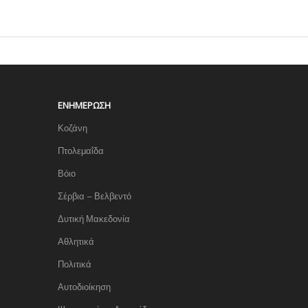
ΕΝΗΜΈΡΩΣΗ
Κοζάνη
Πτολεμαΐδα
Βόιο
Σέρβια – Βελβεντό
Δυτική Μακεδονία
Αθλητικά
Πολιτικά
Αυτοδιοίκηση