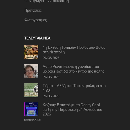
Ψυχαγωγία – Διασκέδαση
Προτάσεις
Φωτογραφίες
TΕΛΕΥΤΑΊΑ ΝΈΑ
1η Έκθεση Τοπικών Προϊόντων Βοΐου
στη Νεάπολη
09/08/2026
Αντίο Ρένα: Έφυγε η γυναίκα που
μοίραζε ελπίδα στο κέντρο της πόλης
09/08/2026
Πόρτο – Αλβέρκα: Το κοντρολάρει στο
1.80!
09/08/2026
Κοζάνη: Επιστρέφει το Daddy Cool
party την Παρασκευή 21 Αυγούστου
2026
08/08/2026