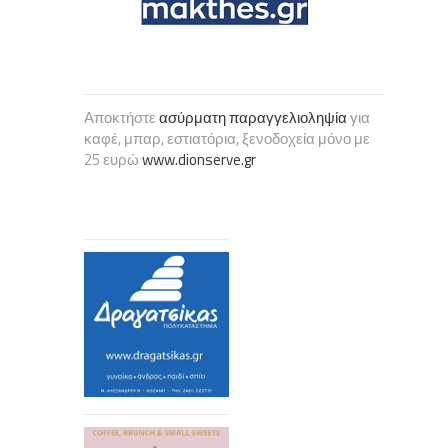
Αποκτήστε
ασύρματη παραγγελιοληψία
για
καφέ, μπαρ, εστιατόρια, ξενοδοχεία μόνο με
25 ευρώ
www.dionserve.gr