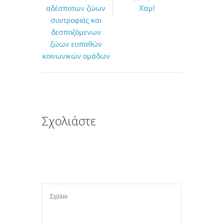
e
t
ρ
αδέσποτων ζώων
Χαμ!
b
t
α
συντροφιάς και
o
e
σ
δεσποζόμενων
ζώων ευπαθών
o
r
τ
κοινωνικών ομάδων
k
ε
ί
τ
ε
Σχολιάστε