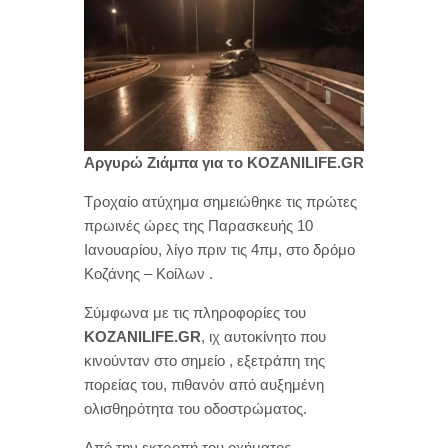
Αργυρώ Ζιάμπα για το KOZANILIFE.GR
Τροχαίο ατύχημα σημειώθηκε τις πρώτες
πρωινές ώρες της Παρασκευής 10
Ιανουαρίου, λίγο πριν τις 4πμ, στο δρόμο
Κοζάνης – Κοίλων .
Σύμφωνα με τις πληροφορίες του
KOZANILIFE.GR
, ιχ αυτοκίνητο που
κινούνταν στο σημείο , εξετράπη της
πορείας του, πιθανόν από αυξημένη
ολισθηρότητα του οδοστρώματος.
Από την εκτροπή του οχήματος,