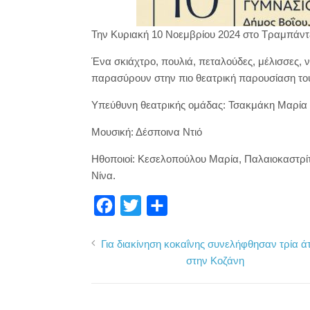
Την Κυριακή 10 Νοεμβρίου 2024 στο Τραμπάντζε
Ένα σκιάχτρο, πουλιά, πεταλούδες, μέλισσες, 
παρασύρουν στην πιο θεατρική παρουσίαση το
Υπεύθυνη θεατρικής ομάδας: Τσακμάκη Μαρία
Μουσική: Δέσποινα Ντιό
Ηθοποιοί: Κεσελοπούλου Μαρία, Παλαιοκαστρίτ
Νίνα.
F
T
Μ
a
w
ο
Για διακίνηση κοκαΐνης συνελήφθησαν τρία ά
c
i
ι
στην Κοζάνη
e
t
ρ
b
t
α
o
e
σ