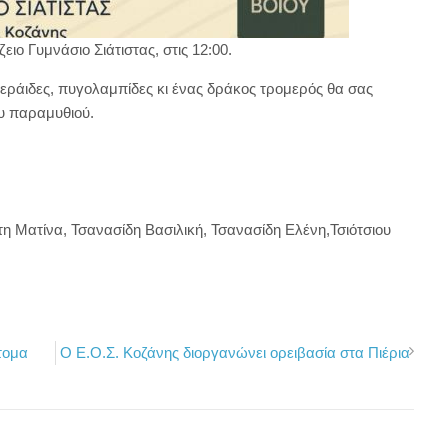
ιο Γυμνάσιο Σιάτιστας, στις 12:00.
νεράιδες, πυγολαμπίδες κι ένας δράκος τρομερός θα σας
υ παραμυθιού.
η Ματίνα, Τσανασίδη Βασιλική, Τσανασίδη Ελένη,Τσιότσιου
τομα
Ο Ε.Ο.Σ. Κοζάνης διοργανώνει ορειβασία στα Πιέρια