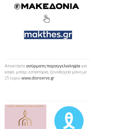
Αποκτήστε
ασύρματη παραγγελιοληψία
για
καφέ, μπαρ, εστιατόρια, ξενοδοχεία μόνο με
25 ευρώ
www.dionserve.gr