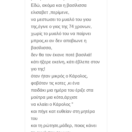
Εδώ, ακόμα και η βασίλισσα
ελισαβετ ,περίμενε,
να μεστωσει το μυαλό του γιου
της,έγινε ο γιος της 74 χρονων,
χωρίς το μυαλό του να παίρνει
μπρος,κι αν δεν αποβιωνε η
βασίλισσα,
δεν θα τον έκανε ποτέ βασιλιά!
κάτι ήξερε εκείνη, κάτι έβλεπε στον
γιο της!
όταν ήταν μικρός ο Κάρολος,
φοβόταν τις κοτες ,κι ένα
παιδάκι μια ημέρα του έριξε στα
μούτρα μια κότα,άρχισε
να κλαίει ο Κάρολος ”
και πήγε κατ ευθείαν στη μητέρα
του
και τη ρώτησε,μάδερ, ποιος κάνει