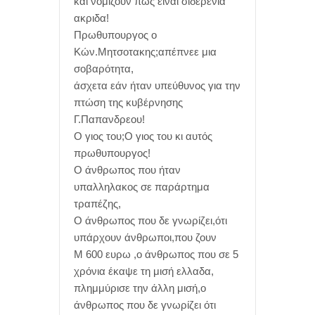
και νομίζουν πως είναι σιδερένια
ακριδα!
Πρωθυπουργος ο
Κών.Μητσοτακης;απέπνεε μια
σοβαρότητα,
άσχετα εάν ήταν υπεύθυνος για την
πτώση της κυβέρνησης
Γ.Παπανδρεου!
Ο γιος του;Ο γιος του κι αυτός
πρωθυπουργος!
Ο άνθρωπος που ήταν
υπαλληλακος σε παράρτημα
τραπέζης,
Ο άνθρωπος που δε γνωρίζει,ότι
υπάρχουν άνθρωποι,που ζουν
Μ 600 ευρω ,ο άνθρωπος που σε 5
χρόνια έκαψε τη μισή ελλαδα,
πλημμύρισε την άλλη μισή,ο
άνθρωπος που δε γνωρίζει ότι