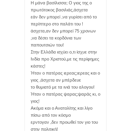
Η μάνα βασίλισσα; Ο γιος της ο
πρωτότοκος βασιλιάς,άσχετα
εάν δεν μπορεί ,να γυρίσει από το
περίπτερο στο παλάτι του !
άσχετα,αν δεν μπορεί 75 χρονων
,να δέσει τα κορδόνια των
παπουτσιών του!
Στην Ελλάδα ισχύει ο,τι ίσχυε στην
Ινδία προ Χριστού,με τις περίφημες
κάστες!
Ήταν ο πατέρας ιερεας;ιερεας και ο
γιος ,άσχετα αν μπέρδευε
το θυμιατό με τα ινιά του αλογου!
Ήταν ο πατέρας ψαρας;ψαράς κι, ο
γιος!
Ακόμα και ο Ανατολίτης και λίγο
πίσω από τον κόσμο
ερντογαν ,δεν προωθεί τον γιο του
στην πολιτική!