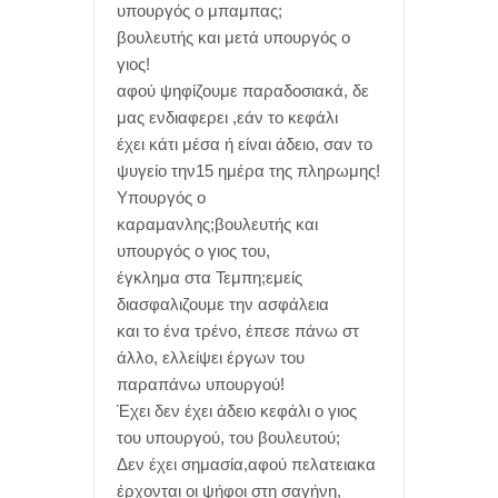
υπουργός ο μπαμπας;
βουλευτής και μετά υπουργός ο
γιος!
αφού ψηφίζουμε παραδοσιακά, δε
μας ενδιαφερει ,εάν το κεφάλι
έχει κάτι μέσα ή είναι άδειο, σαν το
ψυγείο την15 ημέρα της πληρωμης!
Υπουργός ο
καραμανλης;βουλευτής και
υπουργός ο γιος του,
έγκλημα στα Τεμπη;εμείς
διασφαλιζουμε την ασφάλεια
και το ένα τρένο, έπεσε πάνω στ
άλλο, ελλείψει έργων του
παραπάνω υπουργού!
Έχει δεν έχει άδειο κεφάλι ο γιος
του υπουργού, του βουλευτού;
Δεν έχει σημασία,αφού πελατειακα
έρχονται οι ψήφοι στη σαγήνη,