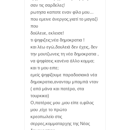
σαν τις σαρδελες!
ρωτησα καποτε εναν φίλο μου…
που εμεινε άνεργος,γιατί το μαγαζί
που
δούλευε, εκλεισε!
τι ψηφιζεις;νέα δημοκρατια !
και λέω εγώ,δουλειά δεν έχεις, δεν
την μουτζωνεις τη νέα δημοκρατια ,
να ψηφίσεις κανένα άλλο κομμα;
και τι μου ειπε;
εμείς ψηφίζουμε παραδοσιακά νέα
δημοκρατια,ανανταμ μπαμπά νταν
( από μάνα και πατέρα, στα
τουρκικα)
Ο,πατέρας μου ,μου είπε ο,φίλος
μου ,είχε το πρώτο
κρεοπωλείο στις
σερρες,κομματαρχης της Νέας