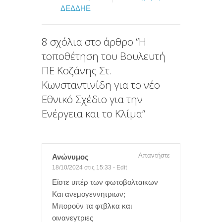
ΔΕΔΔΗΕ
k
ε
ί
8 σχόλια στο άρθρο “
Η
τ
τοποθέτηση του Βουλευτή
ε
ΠΕ Κοζάνης Στ.
Κωνσταντινίδη για το νέο
Εθνικό Σχέδιο για την
Ενέργεια και το Κλίμα
”
Απαντήστε
Ανώνυμος
18/10/2024 στις 15:33
-
Edit
Είστε υπέρ των φωτοβολταικων
Και ανεμογεννητριων;
Μπορούν τα φτβλκα και
οινανεγτριες