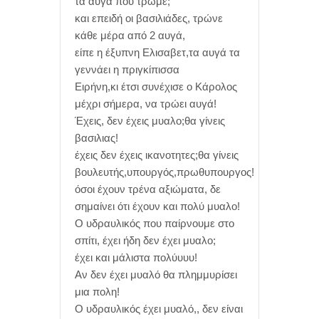
τα αυγά που τρωμε;
και επειδή οι βασιλιάδες, τρώνε
κάθε μέρα από 2 αυγά,
είπε η έξυπνη Ελισαβετ,τα αυγά τα
γεννάει η πριγκίπισσα
Ειρήνη,κι έτσι συνέχισε ο Κάρολος
μέχρι σήμερα, να τρώει αυγά!
Έχεις, δεν έχεις μυαλο;θα γίνεις
βασιλιας!
έχεις δεν έχεις ικανοτητες;θα γίνεις
βουλευτής,υπουργός,πρωθυπουργος!
όσοι έχουν τρένα αξιώματα, δε
σημαίνει ότι έχουν και πολύ μυαλο!
Ο υδραυλικός που παίρνουμε στο
σπίτι, έχει ήδη δεν έχει μυαλο;
έχει και μάλιστα πολύυυυ!
Αν δεν έχει μυαλό θα πλημμυρίσει
μια πολη!
Ο υδραυλικός έχει μυαλό,, δεν είναι