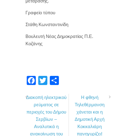
μετάβασης.
Γραφείο τύπου
Στάθη Κωνσταντινίδη
Βουλευτή Νέας Δημοκρατίας Π.Ε.
Κοζάνης
F
T
Μ
a
w
ο
Διακοπή ηλεκτρικού
Η φθηνή
c
i
ι
ρεύματος σε
Τηλεθέρμανση
e
t
ρ
περιοχές του Δήμου
χάνεται και η
b
t
α
Σερβίων –
Δημοτική Αρχή
o
e
σ
Αναλυτικά η
Κοκκαλιάρη
ανακοίνωση του
πανηγυρίζει!
o
r
τ