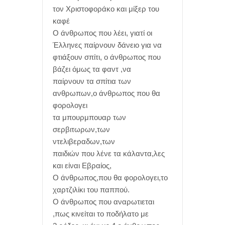
τον Χριστοφοράκο και μίξερ του
καφέ
Ο άνθρωπος που λέει, γιατί οι
Έλληνες παίρνουν δάνειο για να
φτιάξουν σπίτι, ο άνθρωπος που
βάζει όμως τα φαντ ,να
παίρνουν τα σπίτια των
ανθρωπων,ο άνθρωπος που θα
φορολογει
τα μπουρμπουαρ των
σερβιτωρων,των
ντελιβεραδων,των
παιδιών που λένε τα κάλαντα,λες
και είναι Εβραίος,
Ο άνθρωπος,που θα φορολογει,το
χαρτζιλίκι του παππού.
Ο άνθρωπος που αναρωτιεται
,πως κινείται το ποδήλατο με