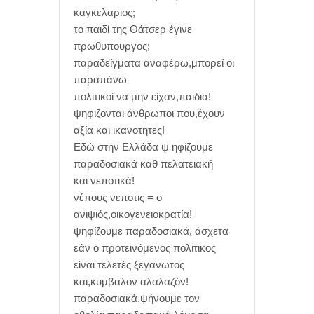
καγκελαριος;
το παιδί της Θάτσερ έγινε
πρωθυπουργος;
παραδείγματα αναφέρω,μπορεί οι
παραπάνω
πολιτικοί να μην είχαν,παιδια!
ψηφιζονται άνθρωποι που,έχουν
αξία και ικανοτητες!
Εδώ στην Ελλάδα ψ ηφίζουμε
παραδοσιακά καθ πελατειακή
και νεποτικά!
νέπους νεποτις = ο
ανιψιός,οικογενειοκρατία!
ψηφίζουμε παραδοσιακά, άσχετα
εάν ο προτεινόμενος πολιτικος
είναι τελετές ξεγανωτος
και,κυμβαλον αλαλαζόν!
παραδοσιακά,ψήνουμε τον