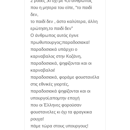
2 ρόδες ,κι όχι με 4,ο άνθρωπος
που η μητερα του είπε, “το παιδί
δεν,
το παιδί δεν , άστο καλύτερα, άλλη
ερώτηση,το παιδί δεν”
Ο άνθρωπος αυτός έγινε
πρωθυπουργος;παραδοσιακα!
παραδοσιακά υπάρχει ο
καρναβαλος στην Κοζάνη,
παραδοσιακά, ψηφίζονται και οι
καρναβαλοι!
παραδοσιακά, φοράμε φουστανέλα
στις εθνικές γιορτές,
παραδοσιακά ψηφίζονται και οι
υπουργοί,απομτην εποχή
που οι Έλληνες φορούσαν
φουστανελες κι όχι τα φραγκικα
ρουχα!
πάμε τώρα στους υπουργους!