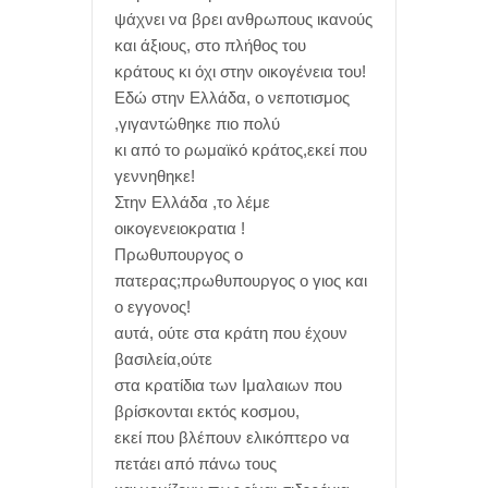
ψάχνει να βρει ανθρωπους ικανούς
και άξιους, στο πλήθος του
κράτους κι όχι στην οικογένεια του!
Εδώ στην Ελλάδα, ο νεποτισμος
,γιγαντώθηκε πιο πολύ
κι από το ρωμαϊκό κράτος,εκεί που
γεννηθηκε!
Στην Ελλάδα ,το λέμε
οικογενειοκρατια !
Πρωθυπουργος ο
πατερας;πρωθυπουργος ο γιος και
ο εγγονος!
αυτά, ούτε στα κράτη που έχουν
βασιλεία,ούτε
στα κρατίδια των Ιμαλαιων που
βρίσκονται εκτός κοσμου,
εκεί που βλέπουν ελικόπτερο να
πετάει από πάνω τους