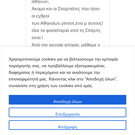
αθηνων;
Ακομα και οι Σπαρτιάτες που ήταν
οι εχθροί
των Αθηναίων,γίνανε,ένα μ αυτους!
όλα τα φασισταριά από τη Σπάρτη
είναι !
Από την αρχαία ιστορία, μάθαμε ν
αγαπάμε την Σπάρτη,
Χρησιμοποιούμε cookies για να βελτιώσουμε την εμπειρία
τον Λεωνίδα και τους 300,όταν
περιήγησής σας, να προβάλλουμε εξατομικευμένες
όμως έγινε ελεύθερο
διαφημίσεις ή περιεχόμενο και να αναλύουμε την
το ελληνικό, όλοι οι μισανθρωποι
επισκεψιμότητά μας. Κάνοντας κλικ στο "Αποδοχή όλων",
από κει ειναι!
συναινείτε στη χρήση των cookies από εμάς.
κάθονται πάνω στις δάφνες της
αρχαίας Ελλάδας,
Αποδοχή όλων
πήραν φωτιά οι δάφνες και βγήκε η
ψείρα τους στον γιακά!
Επεξεργασία
Από,που είσαι ωρέ,από την
Σπάρτη, έλεγε ο άλλος με
Απόρριψη
καμάρι,παλιά!