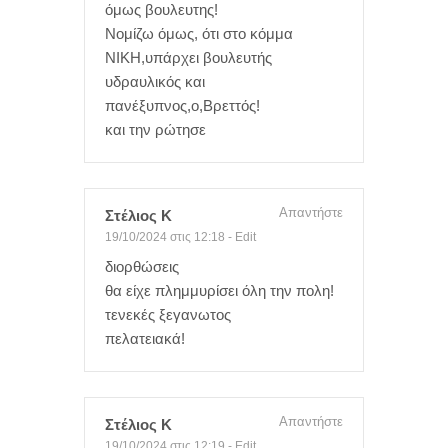
όμως βουλευτης!
Νομίζω όμως, ότι στο κόμμα
ΝΙΚΗ,υπάρχει βουλευτής
υδραυλικός και
πανέξυπνος,ο,Βρεττός!
και την ρώτησε
Απαντήστε
Στέλιος Κ
19/10/2024 στις 12:18
-
Edit
διορθώσεις
θα είχε πλημμυρίσει όλη την πολη!
τενεκές ξεγανωτος
πελατειακά!
Απαντήστε
Στέλιος Κ
19/10/2024 στις 12:19
-
Edit