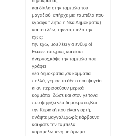
δημοκρατιας
και δίπλα στην ταμπέλα του
μαγαζιού, υπήρχε μια ταμπέλα που
έγραφε ” Ζήτω η Νέα Δημοκρατία)
και του λέω, τηννταμπελα την
εχεις;
την έχω, μου λέει για ενθυμιο!
Εεεεεε τότε,μιας και είσαι
άνεργος,κόψε την ταμπέλα που
γράφει
νέα δημοκρστια ,σε κομμάτια
πολλά, γέμισε το άδειο σου ψυγείο
κι αν περισσεύουν μερικά
κομμάτια, δώσε και στον γείτονα
που ψηφιζει νέα δημοκρατια,Και
την Κυριακή που είναι γιορτή,
ανάψτε μαγγαλι,χωρίς κάρβουνα
και φάτε την ταμπέλα
καραμελωμενη με άρωμα