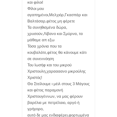
και φιλοι!
Φίλοι μου
αγαπημένοι,Μελχιόρ,Γκασπάρ και
Βαλτάσαρ,φέτος μη φέρετε
Τα συνηθισμένα δώρα,
χρυσούν,Λίβανο και Σμύρνα, τα
μάθαμε απ εξω
Τόσα χρόνια που τα
κουβαλάτε,φέτος θα κάνουμε κάτι
σε συνεννόηση
Του Ιωσήφ και του μικρού
Χριστουλη,χαραααανο μικρούλης
Χριστός!
Θα Στείλουμε ι μέιλ στους 3 Μάγους
και φέτος παραμονή
Χριστουγέννων, να μας φέρουν
βαρέλια με πετρέλαιο, αργό ή
γρήγορο,
αυτό δε μας ενδιαφέρει,φορτωμένα