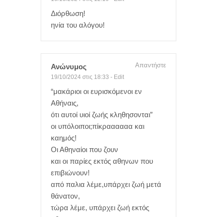
Διόρθωση!
ηνία του αλόγου!
Απαντήστε
Ανώνυμος
19/10/2024 στις 18:33
-
Edit
“μακάριοι οι ευρισκόμενοι εν
Αθήναις,
ότι αυτοί υιοί ζωής κληθησονται”
οι υπόλοιποι;πίκραααααα και
καημός!
Οι Αθηναίοι που ζουν
και οι παρίες εκτός αθηνων που
επιβιώνουν!
από παλια λέμε,υπάρχει ζωή μετά
θάνατον,
τώρα λέμε, υπάρχει ζωή εκτός