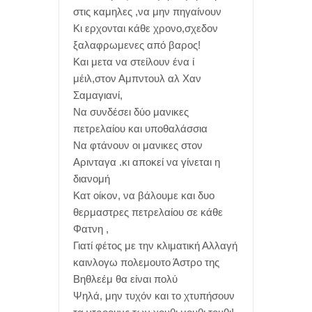
στις καμηλες ,να μην πηγαίνουν
Κι ερχονται κάθε χρονο,σχεδον
ξαλαφρωμενες από βαρος!
Και μετα να στείλουν ένα ί
μέιλ,στον Αμπντουλ αλ Χαν
Σαμαγιανί,
Να συνδέσει δύο μανικες
πετρελαίου και υποθαλάσσια
Να φτάνουν οι μανικες στον
Αρινταγα .κι αποκεί να γίνεται η
διανομή
Κατ οίκον, να βάλουμε και δυο
θερμαστρες πετρελαίου σε κάθε
Φατνη ,
Γιατί φέτος με την κλιματική Αλλαγή
καινλογω πολεμουτο Άστρο της
Βηθλεέμ θα είναι πολύ
Ψηλά, μην τυχόν και το χτυπήσουν