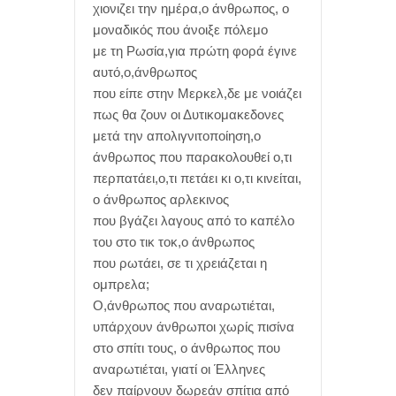
χιονιζει την ημέρα,ο άνθρωπος, ο
μοναδικός που άνοιξε πόλεμο
με τη Ρωσία,για πρώτη φορά έγινε
αυτό,ο,άνθρωπος
που είπε στην Μερκελ,δε με νοιάζει
πως θα ζουν οι Δυτικομακεδονες
μετά την απολιγνιτοποίηση,ο
άνθρωπος που παρακολουθεί ο,τι
περπατάει,ο,τι πετάει κι ο,τι κινείται,
ο άνθρωπος αρλεκινος
που βγάζει λαγους από το καπέλο
του στο τικ τοκ,ο άνθρωπος
που ρωτάει, σε τι χρειάζεται η
ομπρελα;
Ο,άνθρωπος που αναρωτιέται,
υπάρχουν άνθρωποι χωρίς πισίνα
στο σπίτι τους, ο άνθρωπος που
αναρωτιέται, γιατί οι Έλληνες
δεν παίρνουν δωρεάν σπίτια από