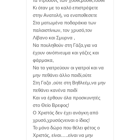
τα ντροουνς των χουθι,μουθι,τουθι!
Κι όταν με το καλό επιστρέψετε
στην Ανατολή, να εναποθεσετε
Στα ματωμένα ποδαράκια των
παλαιστίνιων, τον χρυσό,τον
Λίβανο και Σμυρνα ,
Να πουληθούν στη Γάζα,για να
έχουν οινόπνευμα και γάζες και
φάρμακα,
Να τα γιατρεύουν οι γιατροί και να
μην πεθάνει άλλο παιδί,ούτε
Στη Γαζα ,ούτε στη Βηθλεέμ,να μην
πεθάνει κανένα παιδί
Και να έρθουν όλα προσκυνητές
στο Θείο Βρεφος!
Ο Χριστός δεν έχει ανάγκη από
χρυσό,χρυσόςνειναι ο ίδιος!
Το μόνο δώρο που θέλει φέτος ο
Χριστός, είναι…..είναι να μην