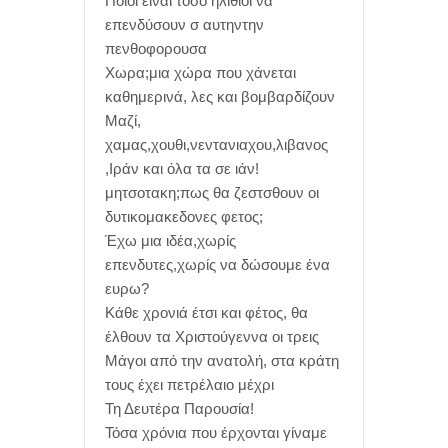
Ποιοι είναι τόσο ηλιθιοι να
επενδύσουν σ αυτηντην
πενθοφορουσα
Χωρα;μια χώρα που χάνεται
καθημερινά, λες και βομβαρδίζουν
Μαζί,
χαμας,χουθι,νεντανιαχου,λιβανος
,Ιράν και όλα τα σε ιάν!
μητσοτακη;πως θα ζεστσθουν οι
δυτικομακεδονες φετος;
Έχω μια ιδέα,χωρίς
επενδυτες,χωρίς να δώσουμε ένα
ευρω?
Κάθε χρονιά έτσι και φέτος, θα
έλθουν τα Χριστούγεννα οι τρεις
Μάγοι από την ανατολή, στα κράτη
τους έχει πετρέλαιο μέχρι
Τη Δευτέρα Παρουσία!
Τόσα χρόνια που έρχονται γίναμε