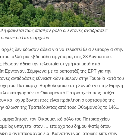
ιξη φαίνεται πως έπαιξαν ρόλο οι έντονες αντιδράσεις
κουμενικού Πατριαρχείου
αρχές δεν έδωσαν άδεια για να τελεστεί θεία λειτουργία στην
του, αλλά μια εβδομάδα αργότερα, στις 23 Αυγούστου.
ς έδωσαν άδεια την τελευταία στιγμή και μετά από
π Ερντογάν. Σύμφωνα με το ρεπορτάζ της ΕΡΤ για την
ντονες αντιδράσεις εθνικιστικών κύκλων στην Τουρκία κατά του
τοχή του Πατριάρχη Βαρθολομαίου στη Σύνοδο για την Ειρήνη
κλοι κατηγορούν το Οικουμενικό Πατριαρχείο πως παίζει
υ» και ισχυρίζονται πως είναι πρόκληση ο εορτασμός της
την άλωση της Τραπεζούντας από τους Οθωμανούς το 1461.
ι, αμφισβητούν τον Οικουμενικό ρόλο του Πατριαρχείου
λομαίος υπάγεται στον … έπαρχο του δήμου Φατίχ όπου
λιξη ο αντιπτέραρχος ε.α. Κωνσταντίνος Ιατρίδης είπε στην