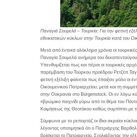
Παναγιά Σουμελά – Τουρκία: Για την φετινή εξέλ
εθνικιστικών κύκλων στην Τουρκία κατά του Οι
Μετά από έντεκα ολόκληρα χρόνια οι τουρκικές 
Παναγία Σουμελά ανήμερα του δεκαπενταύγουσ
Υπενθυμίζεται πως και πέρσι οι τουρκικές αρχέ
παρέμβαση του Τούρκου προέδρου Ρετζέπ Ταγί
φετινή εξέλιξη φαίνεται πως έπαιξαν ρόλο οι έ
Οικουμενικού Πατριαρχείου, μετά και τη συμμε
στην Ουκρανία στο Bürgenstock. Οι εν λόγω κύ
«βρώμικο παιχνίδι γύρω από το θέμα του Πόντο
Κοιμήσεως της Θεοτόκου καθώς συμπίπτει με 
Σύμφωνα με το ρεπορτάζ οι ίδιοι ακραίοι κύκλο
λέγοντας υποτιμητικά ότι ο Πατριάρχης Βαρθο
βρίσκεται το Πατριαρχείο. Σχολιάζοντας την εξέ