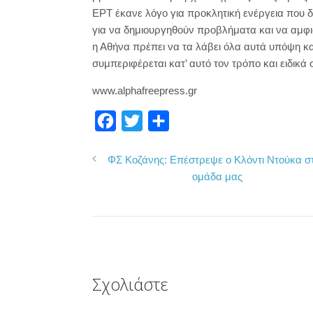
ΕΡΤ έκανε λόγο για προκλητική ενέργεια που δε
για να δημιουργηθούν προβλήματα και να αμφι
η Αθήνα πρέπει να τα λάβει όλα αυτά υπόψη κα
συμπεριφέρεται κατ’ αυτό τον τρόπο και ειδικά 
www.alphafreepress.gr
F
T
Μ
a
w
ο
ΦΣ Κοζάνης: Επέστρεψε ο Κλόντι Ντούκα σ
c
i
ι
ομάδα μας
e
t
ρ
b
t
α
o
e
σ
o
r
τ
k
ε
Σχολιάστε
ί
τ