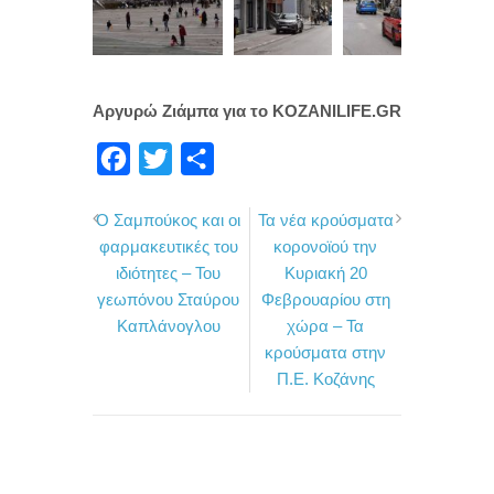
Αργυρώ Ζιάμπα για το KOZANILIFE.GR
F
T
Μ
a
w
ο
Ο Σαμπούκος και οι
Τα νέα κρούσματα
c
i
ι
φαρμακευτικές του
κορονοϊού την
e
t
ρ
ιδιότητες – Του
Κυριακή 20
b
t
α
γεωπόνου Σταύρου
Φεβρουαρίου στη
o
e
σ
Καπλάνογλου
χώρα – Τα
κρούσματα στην
o
r
τ
Π.Ε. Κοζάνης
k
ε
ί
τ
ε