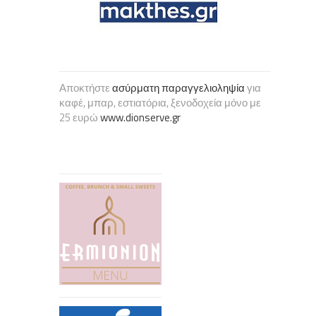
Αποκτήστε
ασύρματη παραγγελιοληψία
για
καφέ, μπαρ, εστιατόρια, ξενοδοχεία μόνο με
25 ευρώ
www.dionserve.gr