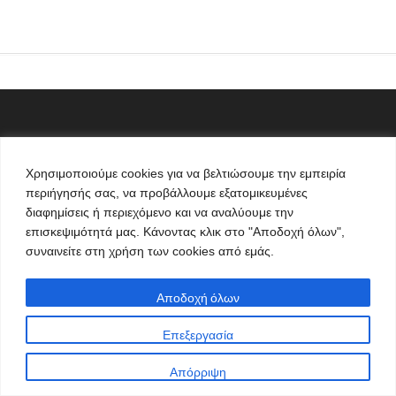
ΕΝΗΜΈΡΩΣΗ
Κοζάνη
Χρησιμοποιούμε cookies για να βελτιώσουμε την εμπειρία
περιήγησής σας, να προβάλλουμε εξατομικευμένες
Πτολεμαΐδα
διαφημίσεις ή περιεχόμενο και να αναλύουμε την
Βόιο
επισκεψιμότητά μας. Κάνοντας κλικ στο "Αποδοχή όλων",
συναινείτε στη χρήση των cookies από εμάς.
Σέρβια – Βελβεντό
Δυτική Μακεδονία
Αποδοχή όλων
Αθλητικά
Επεξεργασία
Πολιτικά
Απόρριψη
Αυτοδιοίκηση