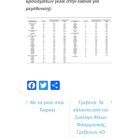
κρουσμάτων (κλικ στην εικόνα για
μεγέθυνση):
F
T
Μ
a
w
ο
Με τα γκολ στην
Γρεβενά: Τα
c
i
ι
Τουρκία
κάλαντα από τον
e
t
ρ
Σύλλογο Φίλων
b
t
α
Φιλαρμονικής
o
e
σ
Γρεβενών «Ο