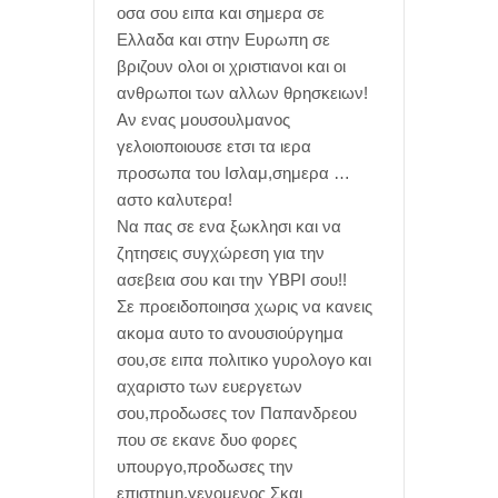
οσα σου ειπα και σημερα σε
Ελλαδα και στην Ευρωπη σε
βριζουν ολοι οι χριστιανοι και οι
ανθρωποι των αλλων θρησκειων!
Αν ενας μουσουλμανος
γελοιοποιουσε ετσι τα ιερα
προσωπα του Ισλαμ,σημερα …
αστο καλυτερα!
Να πας σε ενα ξωκλησι και να
ζητησεις συγχώρεση για την
ασεβεια σου και την ΥΒΡΙ σου!!
Σε προειδοποιησα χωρις να κανεις
ακομα αυτο το ανουσιούργημα
σου,σε ειπα πολιτικο γυρολογο και
αχαριστο των ευεργετων
σου,προδωσες τον Παπανδρεου
που σε εκανε δυο φορες
υπουργο,προδωσες την
επιστημη,γενομενος Σκαι