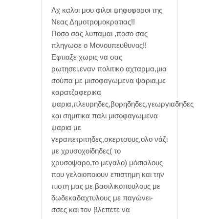
Αχ καλοι μου φιλοι ψηφοφοροι της
Νεας Δημοτρομοκρατιας!!
Ποσο σας λυπαμαι ,ποσο σας
πληγωσε ο Μονουπευθυνος!!
Εφτιαξε χωρις να σας
ρωτησει,εναν πολιτικο αχταρμα,μια
σούπα με μισοφαγωμενα ψαρια,με
καρατζαφερικα
ψαρια,πλευρηδες,βορηδηδες,γεωργιαδηδες
και σημιτικα παλι μισοφαγωμενα
ψαρια με
γεραπετριτηδες,σκερτσους,ολο νάζι
με χρυσοχοίδηδες( το
χρυσοψαρο,το μεγαλο) μόσιαλους
που γελοιοποιουν επιστημη και την
πιστη μας με βασιλικοπουλους με
δωδεκαδαχτυλους με παγώνει-
σσες και τον βλεπετε να