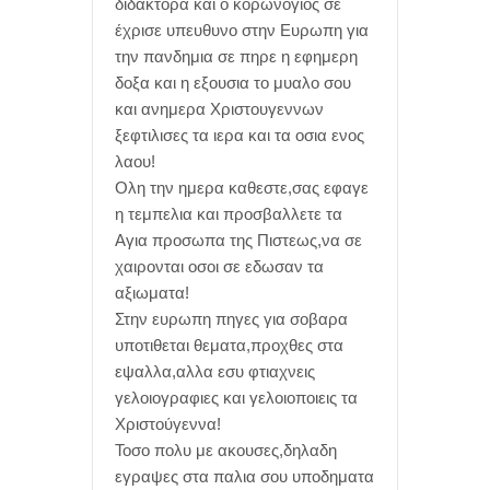
διδακτορα και ο κορωνογιος σε
έχρισε υπευθυνο στην Ευρωπη για
την πανδημια σε πηρε η εφημερη
δοξα και η εξουσια το μυαλο σου
και ανημερα Χριστουγεννων
ξεφτιλισες τα ιερα και τα οσια ενος
λαου!
Ολη την ημερα καθεστε,σας εφαγε
η τεμπελια και προσβαλλετε τα
Αγια προσωπα της Πιστεως,να σε
χαιρονται οσοι σε εδωσαν τα
αξιωματα!
Στην ευρωπη πηγες για σοβαρα
υποτιθεται θεματα,προχθες στα
εψαλλα,αλλα εσυ φτιαχνεις
γελοιογραφιες και γελοιοποιεις τα
Χριστούγεννα!
Τοσο πολυ με ακουσες,δηλαδη
εγραψες στα παλια σου υποδηματα