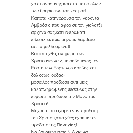
χριστιανοσυνης και στα ματια ολων
των θρησκειων του κοσμου!!
Καποτε κατηγορουσα τον γεροντα
Αμβρόσιο που αφορισε τον γιαλατζι
αρχηγο σας,κατι ηξερε,κατι
εβλεπε,καποιο μηνυμα λαμβανε
απ τα μελλούμενα!!
Και απο χθες ανημερα των
Χριστουγεννων,μη σεβομενος την
Εορτη των Εορτων,ο ασεβής και
δόλιοςως ιουδας-
μοσιαλος,προδωσε αντι μιας
καλοπληρωμενης θεσουλας στην
ευρωπη,προδωσε την Μάνα του
Χριστου!
Μεχρι τωρα ειχαμε εναν προδοτη
του Χριστου,απο χθες εχουμε τον
προδοτη της Παναγίας!
Να ξαναψηφισετε Ν.Δ για να