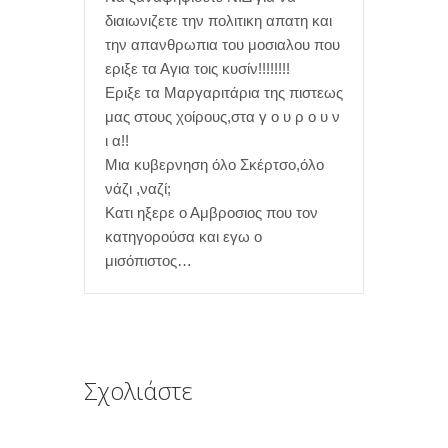
διαιωνιζετε την πολιτικη απατη και
την απανθρωπια του μοσιαλου που
εριξε τα Αγια τοις κυσίν!!!!!!!!
Εριξε τα Μαργαριτάρια της πιστεως
μας στους χοίρους,στα γ ο υ ρ ο υ ν
ι α!!
Μια κυβερνηση όλο Σκέρτσο,όλο
νάζι ,ναζί;
Κατι ηξερε ο Αμβροσιος που τον
κατηγορούσα και εγω ο
μισόπιστος…
Σχολιάστε