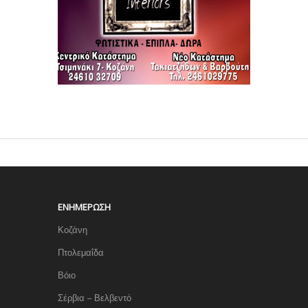
ΕΝΗΜΈΡΩΣΗ
Κοζάνη
Πτολεμαΐδα
Βόιο
Σέρβια – Βελβεντό