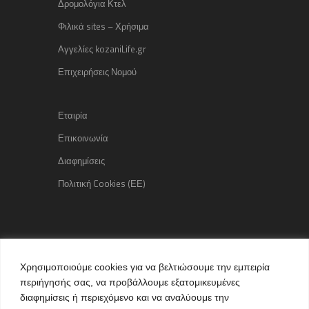
Δρομολόγια Κτελ
Φιλικά sites – Χρήσιμα
Αγγελίες kozaniLife.gr
Επιχειρήσεις Νομού
Εταιρία
Επικοινωνία
Διαφημίσεις
Πολιτική Cookies (ΕΕ)
Copyright © 2015 kozaniLife.gr
Χρησιμοποιούμε cookies για να βελτιώσουμε την εμπειρία
All Rights reserved
περιήγησής σας, να προβάλλουμε εξατομικευμένες
Internet Services & Advertisement
διαφημίσεις ή περιεχόμενο και να αναλύουμε την
by kozaniLife.gr