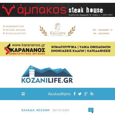
Ακολουθήστε:
2
ΕΛΛΆΔΑ
,
ΚΟΖΆΝΗ
25/12/2021