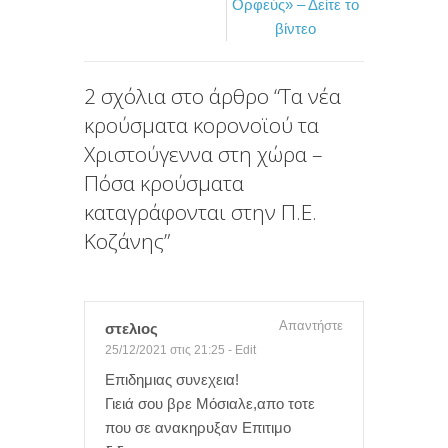
Ορφεύς» – Δείτε το
o
r
τ
βίντεο
k
ε
ί
2 σχόλια στο άρθρο “
Τα νέα
τ
κρούσματα κορονοϊού τα
ε
Χριστούγεννα στη χώρα –
Πόσα κρούσματα
καταγράφονται στην Π.Ε.
Κοζάνης
”
Απαντήστε
στελιος
25/12/2021 στις 21:25
-
Edit
Επιδημιας συνεχεια!
Γιειά σου βρε Μόσιαλε,απο τοτε
που σε ανακηρυξαν Επιτιμο