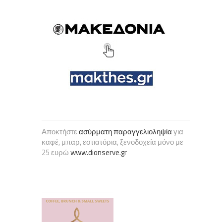
Αποκτήστε
ασύρματη παραγγελιοληψία
για
καφέ, μπαρ, εστιατόρια, ξενοδοχεία μόνο με
25 ευρώ
www.dionserve.gr