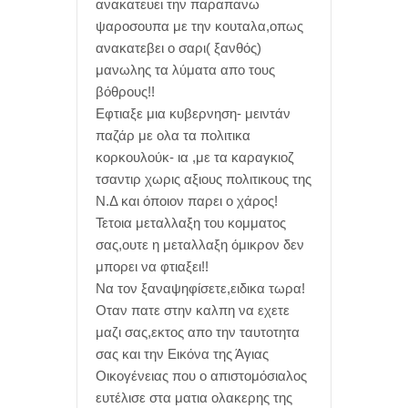
ανακατευει την παραπανω
ψαροσουπα με την κουταλα,οπως
ανακατεβει ο σαρι( ξανθός)
μανωλης τα λύματα απο τους
βόθρους!!
Εφτιαξε μια κυβερνηση- μειντάν
παζάρ με ολα τα πολιτικα
κορκουλούκ- ια ,με τα καραγκιοζ
τσαντιρ χωρις αξιους πολιτικους της
Ν.Δ και όποιον παρει ο χάρος!
Τετοια μεταλλαξη του κομματος
σας,ουτε η μεταλλαξη όμικρον δεν
μπορει να φτιαξει!!
Να τον ξαναψηφίσετε,ειδικα τωρα!
Οταν πατε στην καλπη να εχετε
μαζι σας,εκτος απο την ταυτοτητα
σας και την Εικόνα της Άγιας
Οικογένειας που ο απιστομόσιαλος
ευτέλισε στα ματια ολακερης της