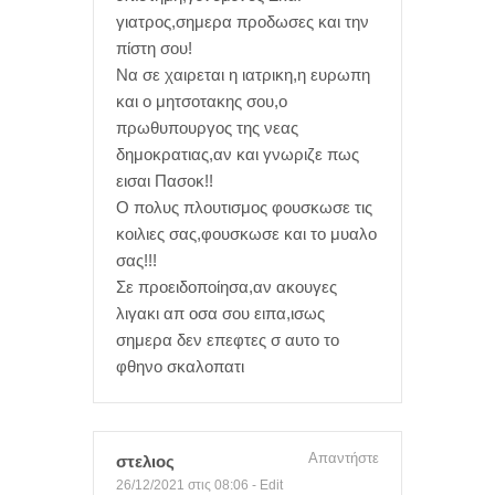
γιατρος,σημερα προδωσες και την
πίστη σου!
Να σε χαιρεται η ιατρικη,η ευρωπη
και ο μητσοτακης σου,ο
πρωθυπουργος της νεας
δημοκρατιας,αν και γνωριζε πως
εισαι Πασοκ!!
Ο πολυς πλουτισμος φουσκωσε τις
κοιλιες σας,φουσκωσε και το μυαλο
σας!!!
Σε προειδοποίησα,αν ακουγες
λιγακι απ οσα σου ειπα,ισως
σημερα δεν επεφτες σ αυτο το
φθηνο σκαλοπατι
Απαντήστε
στελιος
26/12/2021 στις 08:06
-
Edit