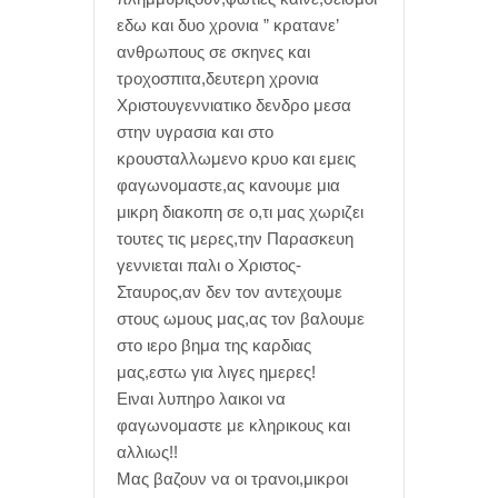
εδω και δυο χρονια ” κρατανε’
ανθρωπους σε σκηνες και
τροχοσπιτα,δευτερη χρονια
Χριστουγεννιατικο δενδρο μεσα
στην υγρασια και στο
κρουσταλλωμενο κρυο και εμεις
φαγωνομαστε,ας κανουμε μια
μικρη διακοπη σε ο,τι μας χωριζει
τουτες τις μερες,την Παρασκευη
γεννιεται παλι ο Χριστος-
Σταυρος,αν δεν τον αντεχουμε
στους ωμους μας,ας τον βαλουμε
στο ιερο βημα της καρδιας
μας,εστω για λιγες ημερες!
Ειναι λυπηρο λαικοι να
φαγωνομαστε με κληρικους και
αλλιως!!
Μας βαζουν να οι τρανοι,μικροι