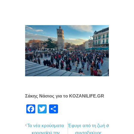
Σάκης Νάσιος για το KOZANILIFE.GR
F
T
Μ
a
w
ο
Τα νέα κρούσματα
Έφυγε από τη ζωή ο
c
i
ι
κορονοϊού την
συνταξιούχος