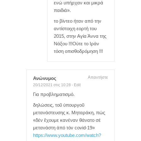
ενώ υπήρχαν και μικρά
παιδιά».
το βίντεο ήταν από την
αντίστοιχη εορτή του
2015, στην Αγία Άννα της
Νάξου !!!Ούτε το Ιράν
τόση οπισθοδρόμηση !!!
Απαντήστε
Ανώνυμος
20/12/2021 στις 10:28
-
Edit
Για προβληματισμό.
δηλώσεις, τοῦ ὑπουργοῦ
μετανάστευσης κ. Μηταράκη, πώς
«δέν ἔχουμε κανέναν θάνατο σέ
μετανάστη ἀπό τόν covid-19»
https://www.youtube.com/watch?