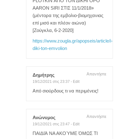
PLOTKIN ΑΠΟ ΤΟΝ ΔΙΚΗΓΟΡΟ
AARON SIRI ΣΤΙΣ 11/1/2018»
(μέντορα της εμβολιο-βιομηχανιας
επί μισό και πλέον αιώνα)
[Ζούγκλα, 6-2-2020]
https://www.zougla.gr/apopseis/article/i-
diki-ton-emvolion
Απαντήστε
Δημήτρης
19/12/2021 στις 23:37
-
Edit
Από σιούρδους τι να περιμένεις!
Απαντήστε
Ανώνυμος
19/12/2021 στις 23:47
-
Edit
ΠΑΙΔΙΆ ΝΑ ΑΚΟΎΜΕ ΌΜΩΣ ΤΙ