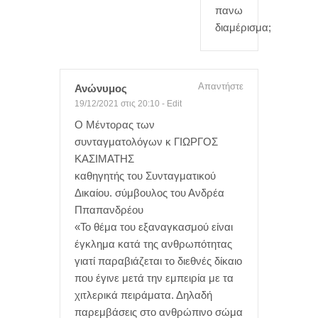
πανω
διαμέρισμα;
Απαντήστε
Ανώνυμος
19/12/2021 στις 20:10
-
Edit
Ο Μέντορας των
συνταγματολόγων κ ΓΙΩΡΓΟΣ
ΚΑΣΙΜΑΤΗΣ
καθηγητής του Συνταγματικού
Δικαίου. σύμβουλος του Ανδρέα
Ππαπανδρέου
«Το θέμα του εξαναγκασμού είναι
έγκλημα κατά της ανθρωπότητας
γιατί παραβιάζεται το διεθνές δίκαιο
που έγινε μετά την εμπειρία με τα
χιτλερικά πειράματα. Δηλαδή
παρεμβάσεις στο ανθρώπινο σώμα