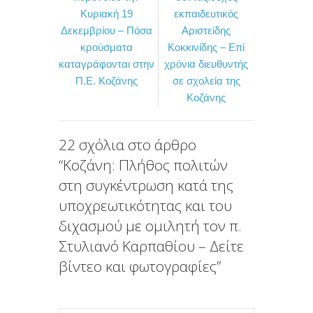
e
t
ρ
Κυριακή 19
εκπαιδευτικός
b
t
α
Δεκεμβρίου – Πόσα
Αριστείδης
o
e
σ
κρούσματα
Κοκκινίδης – Επί
καταγράφονται στην
χρόνια διευθυντής
o
r
τ
Π.Ε. Κοζάνης
σε σχολεία της
k
ε
Κοζάνης
ί
τ
22 σχόλια στο άρθρο
ε
“
Κοζάνη: Πλήθος πολιτών
στη συγκέντρωση κατά της
υποχρεωτικότητας και του
διχασμού με ομιλητή τον π.
Στυλιανό Καρπαθίου – Δείτε
βίντεο και φωτογραφίες
”