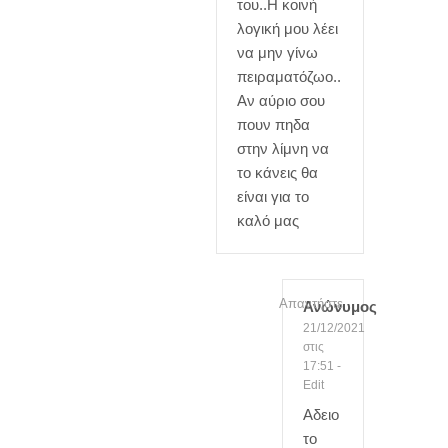
του..Η κοινή
λογική μου λέει
να μην γίνω
πειραματόζωο..
Αν αύριο σου
πουν πηδα
στην λίμνη να
το κάνεις θα
είναι για το
καλό μας
Απαντήστε
Ανώνυμος
21/12/2021
στις
17:51
-
Edit
Αδειο
το