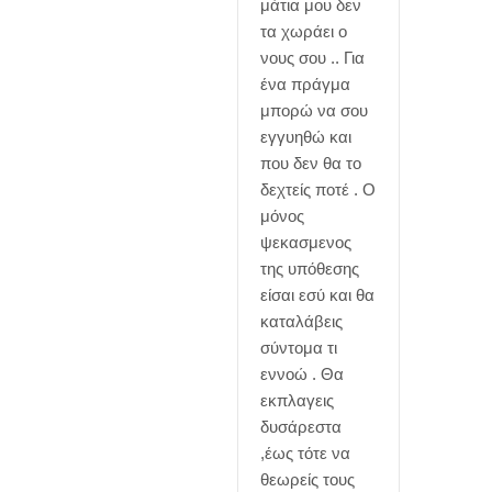
μάτια μου δεν
τα χωράει ο
νους σου .. Για
ένα πράγμα
μπορώ να σου
εγγυηθώ και
που δεν θα το
δεχτείς ποτέ . Ο
μόνος
ψεκασμενος
της υπόθεσης
είσαι εσύ και θα
καταλάβεις
σύντομα τι
εννοώ . Θα
εκπλαγεις
δυσάρεστα
,έως τότε να
θεωρείς τους