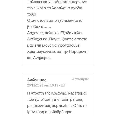
πολιτικοι να χωριζομσστε,περνανε
πιο ευκολα τα λαοπλανα σχεδια
τους!
Οταν στον βαλτο χτυπιουνται τα
βουβαλια……
Αρχοντες πολιτικοι Εξαδαχτυλοι
Διαδοχοι και Παγωνίζοντες αφηστε
μας επιτελους να γιορτασουμε
Χριστουγεννα,εστω την Παραμονη
και Ανημερα..
Απαντήστε
Ανώνυμος
20/12/2021 στις 10:19
-
Edit
Η ντροπή της Κοζάνης. Ντρέπομαι
που ζω σ’ αυτή την πόλη με τους
μεσαιωνικούς συμπολίτες. Ούτε το
Ιράν τόση οπισθοδρόμηση.