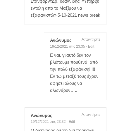
ΣτάνφορντΔρ. Ιωαννίδης: «Υπήρχε
εντολή από το Μαξίμου να
εξαφανιστώ» 5-10-2021 news break
Απαντήστε
Ανώνυμος
19/12/2021 στις 23:35
-
Edit
Ε ναι, γι’αυτό δεν τον
βλέπουμε πουθενά, από
την πολύ εξαφάνιση!!!!!
Εν τω μεταξύ τους έχουν
αφήσει όλους να
αλωνιζουν…..
Απαντήστε
Ανώνυμος
19/12/2021 στις 23:32
-
Edit
Ο δικηγόρος Aaron Siri προκαλεί