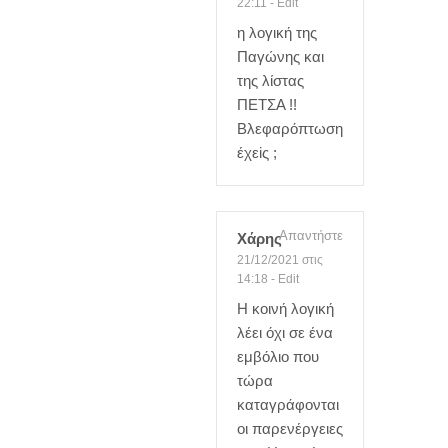
22:11
-
Edit
η λογική της
Παγώνης και
της λίστας
ΠΕΤΣΑ !!
Βλεφαρόπτωση
έχεiς ;
Απαντήστε
Χάρης
21/12/2021 στις
14:18
-
Edit
Η κοινή λογική
λέει όχι σε ένα
εμβόλιο που
τώρα
καταγράφονται
οι παρενέργειες