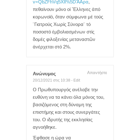
v=QbZFhVq5XlI%5DἌΑρα
,
πεθαίνουν μόνο οἱ Ἕλληνες ἀπό
κορωνοϊό, ὅταν σύμφωνα μέ τούς
¨Γιατρούς Χωρίς Σύνορα¨ τό
ποσοστό ἐμβολιασμένων στίς
δομές φιλοξενίας μεταναστῶν
ἀνέρχεται στό 2%.
Απαντήστε
Ανώνυμος
20/12/2021 στις 10:38
-
Edit
Ο Πρωθυπουργός ανέλαβε την
ευθύνη να τα κάνει όλα μόνος του,
βασιζόμενος στη δύναμη της
επιστήμης και στους συνεργάτες
του. Ο ιδρυτής της εκκλησίας
αγνοήθηκε.
Έφθασε η ώρα να