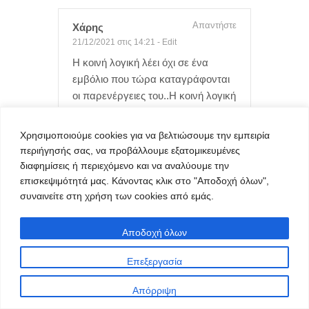
Απαντήστε
Χάρης
21/12/2021 στις 14:21
-
Edit
Η κοινή λογική λέει όχι σε ένα
εμβόλιο που τώρα καταγράφονται
οι παρενέργειες του..Η κοινή λογική
μου λέει να μην γίνω
πειραματόζωο.. Αν αύριο σου πουν
Χρησιμοποιούμε cookies για να βελτιώσουμε την εμπειρία
πηδα στην λίμνη να το κάνεις θα
περιήγησής σας, να προβάλλουμε εξατομικευμένες
είναι για το καλό μας
διαφημίσεις ή περιεχόμενο και να αναλύουμε την
επισκεψιμότητά μας. Κάνοντας κλικ στο "Αποδοχή όλων",
συναινείτε στη χρήση των cookies από εμάς.
Αποδοχή όλων
Σχολιάστε
Επεξεργασία
Απόρριψη