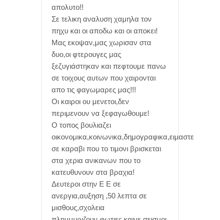
απολυτο!!
Σε τελικη αναλυση χαμηλα τον
πηχυ και οι αποδω και οι αποκει!
Μας εκοψαν,μας χωρισαν στα
δυο,οι φτερουγες μας
ξεζυγιάστηκαν και πεφτουμε πανω
σε τοιχους αυτων που χαιρονται
απο τις φαγωμαρες μας!!!
Οι καιροι ου μενετοι,δεν
περιμενουν να ξεφαγωθουμε!
Ο τοπος βουλιαζει
οικονομικα,κοινωνικα,δημογραφικα,ειμαστε
σε καραβι που το τιμονι βρισκεται
στα χερια ανικανων που το
κατευθυνουν στα βραχια!
Δευτεροι στην Ε Ε σε
ανεργια,αυξηση ,50 λεπτα σε
μισθους,σχολεια
πλημμυριζουν,φωτιες καινε,σεισμοι