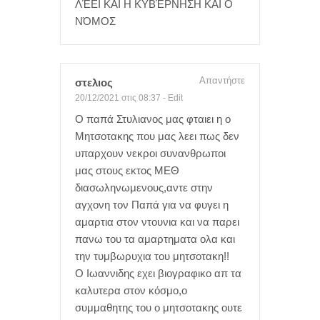
ΛΈΕΙ ΚΑΙ Η ΚΥΒΈΡΝΗΣΗ ΚΑΙ Ο
ΝΌΜΟΣ
Απαντήστε
στελιος
20/12/2021 στις 08:37
-
Edit
Ο παπά Στυλιανος μας φταιει η ο
Μητσοτακης που μας λεει πως δεν
υπαρχουν νεκροι συνανθρωποι
μας στους εκτος ΜΕΘ
διασωληνωμενους,αντε στην
αγχονη τον Παπά για να φυγει η
αμαρτια στον ντουνια και να παρει
πανω του τα αμαρτηματα ολα και
την τυμβωρυχια του μητσοτακη!!
Ο Ιωαννιδης εχει βιογραφικο απ τα
καλυτερα στον κόσμο,ο
συμμαθητης του ο μητσοτακης ουτε