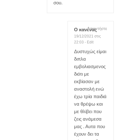
σου.
Απαντήστε
Ο κανένας
19/12/2021 στις
22:03
-
Edit
Δυστυχώς είμαι
διπλα
εμβολιασμενος
διότι με
εκβίασαν με
αναστολή ενώ
έχω τρία παιδιά
να θρέψω και
με θλίβει που
ζεις ανάμεσα
μας . Αυτα που
έχουν δει τα