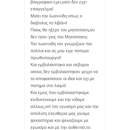
βιογραφικο εχει,γιατι δεν εχει
επαγγελμα!
Μισει τον Ιωαννιδη οπως ο
διαβολος το λιβάνι!
Ποιος θα ηξερε τον μητσοτακη,αν
δεν ηταν γιος του Μητσοτακη;
Τον Ιωαννιδη τον γνωριζουν πιο
πολλοι και ας μην ειχε πατερα
πρωθυπουργο!!
Και εμβολιαστηκα και σεβομαι
οσους δεν εμβολιαστηκαν μεχρι να
το αποφασισουν οι ιδιοι και οχι με
πατημα στο λαιμό!
Και εμεις που εμβολιαστηκαμε
κινδυνευουμε και την ειδαμε
αλλιως,απ τον εγωισμο μας και την
απολυτη ελευθερια μας γιναμε
ψεκαστηρια και ψεκαζουμε με
εγωισμο και με την αυθεντισ,το