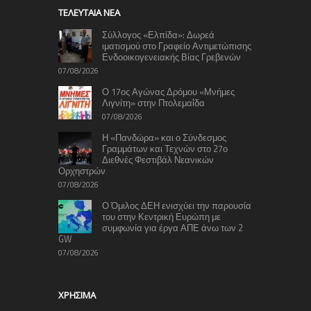
TΕΛΕΥΤΑΊΑ ΝΈΑ
Σύλλογος «Ελπίδα»: Δωρεά
ιματισμού στο Γραφείο Αντιμετώπισης
Ενδοοικογενειακής Βίας Γρεβενών
07/08/2026
Ο 17ος Αγώνας Δρόμου «Μνήμες
Λιγνίτη» στην Πτολεμαΐδα
07/08/2026
Η «Πανδώρα» και ο Σύνδεσμος
Γραμμάτων και Τεχνών στο 27ο
Διεθνές Φεστιβάλ Νεανικών
Ορχηστρών
07/08/2026
Ο Όμιλος ΔΕΗ ενισχύει την παρουσία
του στην Κεντρική Ευρώπη με
συμφωνία για έργα ΑΠΕ άνω των 2
GW
07/08/2026
ΧΡΉΣΙΜΑ