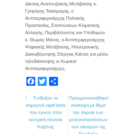
Δίκαιης Αναπτυξιακής Μετάβασης κ.
Γρηγόρης Τσιούμαρης, ο
Αντιπεριφερειάρχης Πολιτικής
Προστασίας, Επιπτώσεων Κλιματικής
Αλλαγής, Περιβάλλοντος και Υποδομών
κ. Θωμάς Μάνος, ο Αντιπεριφερειάρχης
Ψηφιακής Μετάβασης, Ηλεκτρονικής
Διακυβέρνησης Στέργιος Κιάνας και μέσω
τηλεδιάσκεψης οι Χωρικοί
Αντιπεριφερειάρχες.
F
T
Μ
a
w
ο
Τι έδειξαν τα
Πραγματοποιήθηκε
c
i
ι
σημερινά rapid tests
σύσκεψη με θέμα
e
t
ρ
που έγιναν στην
την πορεία των
b
t
α
κεντρική πλατεία
μετεγκαταστάσεων
o
e
σ
Κοζάνης
των οικισμών της
Εορδαίας