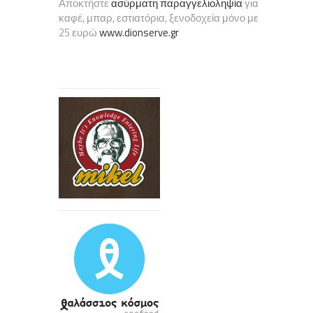
Αποκτήστε
ασύρματη παραγγελιοληψία
για
καφέ, μπαρ, εστιατόρια, ξενοδοχεία μόνο με
25 ευρώ
www.dionserve.gr