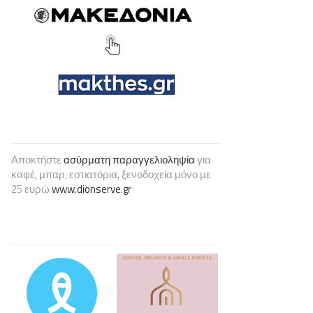
Αποκτήστε
ασύρματη παραγγελιοληψία
για
καφέ, μπαρ, εστιατόρια, ξενοδοχεία μόνο με
25 ευρώ
www.dionserve.gr