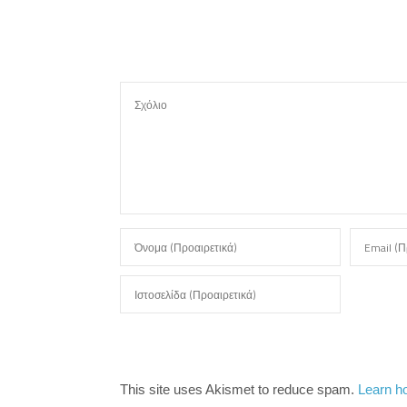
τ
ε
This site uses Akismet to reduce spam.
Learn h