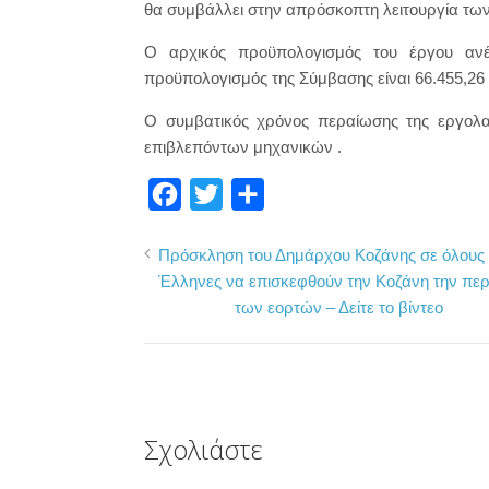
θα συμβάλλει στην απρόσκοπτη λειτουργία τω
Ο αρχικός προϋπολογισμός του έργου ανέ
προϋπολογισμός της Σύμβασης είναι 66.455,26
Ο συμβατικός χρόνος περαίωσης της εργολαβ
επιβλεπόντων μηχανικών .
F
T
Μ
a
w
ο
Πρόσκληση του Δημάρχου Κοζάνης σε όλους 
c
i
ι
Έλληνες να επισκεφθούν την Κοζάνη την περ
e
t
ρ
των εορτών – Δείτε το βίντεο
b
t
α
o
e
σ
o
r
τ
k
ε
Σχολιάστε
ί