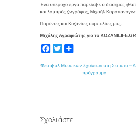
Ένα υπέροχο έργο παρέλαβε ο διάσημος ηθοπ
και λαμπρός ζωγράφος, Μιχαήλ Καραπαναγιωτ
Παρόντες και Κοζανίτες συμπολίτες μας.
Μιχάλης Αγραφιώτης για το KOZANILIFE.GR
F
T
Μ
a
w
ο
Φεστιβάλ Μουσικών Σχολείων στη Σιάτιστα – Δε
c
i
ι
πρόγραμμα
e
t
ρ
b
t
α
o
e
σ
o
r
τ
k
ε
Σχολιάστε
ί
τ