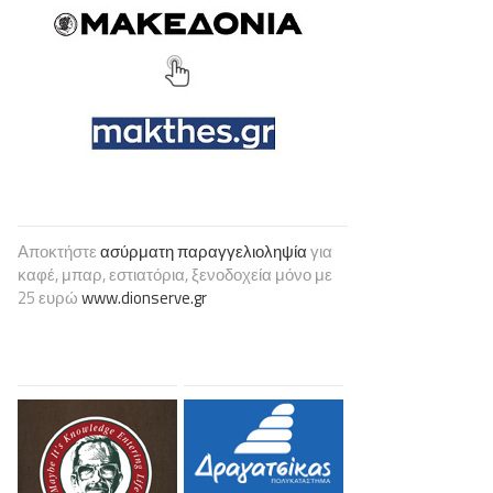
Αποκτήστε
ασύρματη παραγγελιοληψία
για
καφέ, μπαρ, εστιατόρια, ξενοδοχεία μόνο με
25 ευρώ
www.dionserve.gr