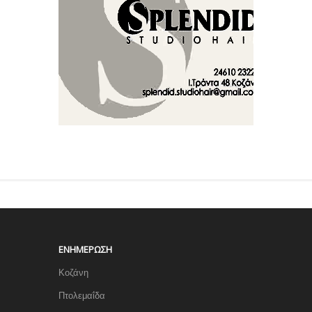
ΕΝΗΜΈΡΩΣΗ
Κοζάνη
Πτολεμαΐδα