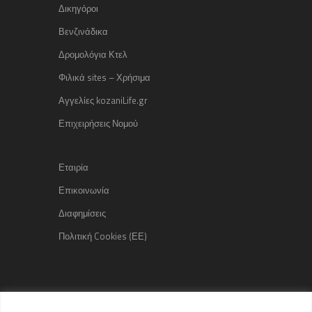
Δικηγόροι
Βενζινάδικα
Δρομολόγια Κτελ
Φιλικά sites – Χρήσιμα
Αγγελίες kozaniLife.gr
Επιχειρήσεις Νομού
Εταιρία
Επικοινωνία
Διαφημίσεις
Πολιτική Cookies (ΕΕ)