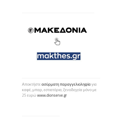
Αποκτήστε
ασύρματη παραγγελιοληψία
για
καφέ, μπαρ, εστιατόρια, ξενοδοχεία μόνο με
25 ευρώ
www.dionserve.gr