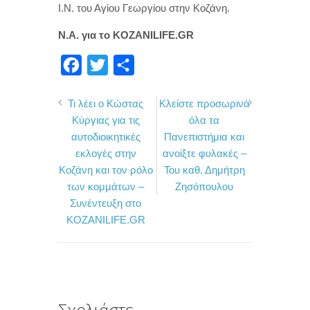
Ι.Ν. του Αγίου Γεωργίου στην Κοζάνη.
Ν.Α. για το KOZANILIFE.GR
F
T
Μ
a
w
ο
Τι λέει ο Κώστας
Κλείστε προσωρινά
c
i
ι
Κύργιας για τις
όλα τα
e
t
ρ
αυτοδιοικητικές
Πανεπιστήμια και
b
t
α
εκλογές στην
ανοίξτε φυλακές –
o
e
σ
Κοζάνη και τον ρόλο
Του καθ. Δημήτρη
των κομμάτων –
Ζησόπουλου
o
r
τ
Συνέντευξη στο
k
ε
KOZANILIFE.GR
ί
τ
ε
Σχολιάστε