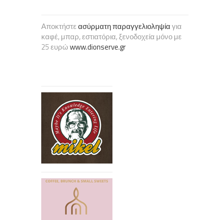
Αποκτήστε
ασύρματη παραγγελιοληψία
για
καφέ, μπαρ, εστιατόρια, ξενοδοχεία μόνο με
25 ευρώ
www.dionserve.gr