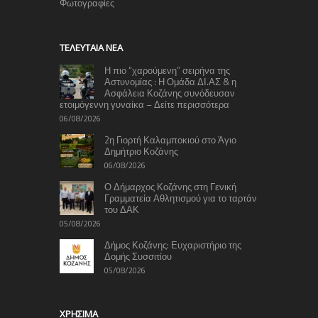
Φωτογραφίες
TΕΛΕΥΤΑΊΑ ΝΈΑ
Η πιο “χαρούμενη” σειρήνα της
Αστυνομίας : Η Ομάδα ΔΙ.ΑΣ & η
Ασφάλεια Κοζάνης συνόδευσαν
ετοιμόγεννη γυναίκα – Δείτε περισσότερα
06/08/2026
2η Γιορτή Καλαμποκιού στο Άγιο
Δημήτριο Κοζάνης
06/08/2026
Ο Δήμαρχος Κοζάνης στη Γενική
Γραμματεία Αθλητισμού για το ταρτάν
του ΔΑΚ
05/08/2026
Δήμος Κοζάνης: Ευχαριστήριο της
Δομής Συσσιτίου
05/08/2026
ΧΡΉΣΙΜΑ