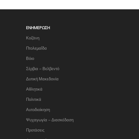
ΕΝΗΜΈΡΩΣΗ
Κοζάνη
Πτολεμαΐδα
Βόιο
Σέρβια – Βελβεντό
Δυτική Μακεδονία
Αθλητικά
Πολιτικά
Αυτοδιοίκηση
Ψυχαγωγία – Διασκέδαση
Προτάσεις