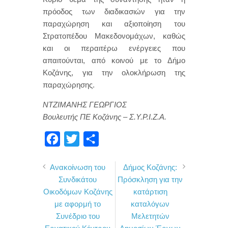
πρόοδος των διαδικασιών για την
παραχώρηση και αξιοποίηση του
Στρατοπέδου Μακεδονομάχων, καθώς
και οι περαιτέρω ενέργειες που
απαιτούνται, από κοινού με το Δήμο
Κοζάνης, για την ολοκλήρωση της
παραχώρησης.
ΝΤΖΙΜΑΝΗΣ ΓΕΩΡΓΙΟΣ
Βουλευτής ΠΕ Κοζάνης – Σ.Υ.Ρ.Ι.Ζ.Α.
F
T
Μ
a
w
ο
Ανακοίνωση του
Δήμος Κοζάνης:
c
i
ι
Συνδικάτου
Πρόσκληση για την
e
t
ρ
Οικοδόμων Κοζάνης
κατάρτιση
b
t
α
με αφορμή το
καταλόγων
o
e
σ
Συνέδριο του
Μελετητών