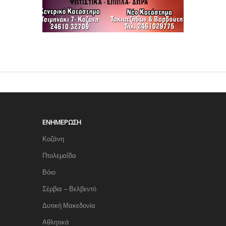
ΕΝΗΜΈΡΩΣΗ
Κοζάνη
Πτολεμαΐδα
Βόιο
Σέρβια – Βελβεντό
Δυτική Μακεδονία
Αθλητικά