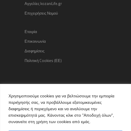
Αγγελίες kozaniLife.gr
Επιχειρήσεις Νομού
Εταιρία
Επικοινωνία
Διαφημίσεις
Πολιτική Cookies (ΕΕ)
Copyright © 2015 kozaniLife.gr
Χρησιμοποιούμε cookies για να βελτιώσουμε την εμπειρία
All Rights reserved
περιήγησής σας, να προβάλλουμε εξατομικευμένες
Internet Services & Advertisement
διαφημίσεις ή περιεχόμενο και να αναλύουμε την
by kozaniLife.gr
επισκεψιμότητά μας. Κάνοντας κλικ στο "Αποδοχή όλων",
συναινείτε στη χρήση των cookies από εμάς.