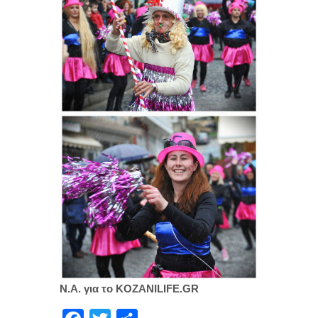
Ν.Α. για το KOZANILIFE.GR