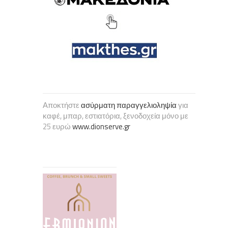
Αποκτήστε
ασύρματη παραγγελιοληψία
για
καφέ, μπαρ, εστιατόρια, ξενοδοχεία μόνο με
25 ευρώ
www.dionserve.gr