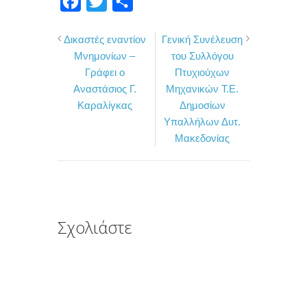
F
T
Μ
a
w
ο
Δικαστές εναντίον
Γενική Συνέλευση
c
i
ι
Μνημονίων –
του Συλλόγου
e
t
ρ
Γράφει ο
Πτυχιούχων
b
t
α
Αναστάσιος Γ.
Μηχανικών Τ.Ε.
o
e
σ
Καραλίγκας
Δημοσίων
Υπαλλήλων Δυτ.
o
r
τ
Μακεδονίας
k
ε
ί
τ
ε
Σχολιάστε