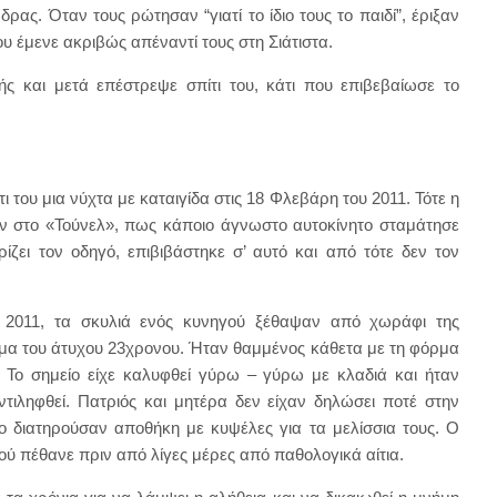
ας. Όταν τους ρώτησαν “γιατί το ίδιο τους το παιδί”, έριξαν
ου έμενε ακριβώς απέναντί τους στη Σιάτιστα.
ής και μετά επέστρεψε σπίτι του, κάτι που επιβεβαίωσε το
ι του μια νύχτα με καταιγίδα στις 18 Φλεβάρη του 2011. Τότε η
αν στο «Τούνελ», πως κάποιο άγνωστο αυτοκίνητο σταμάτησε
ζει τον οδηγό, επιβιβάστηκε σ’ αυτό και από τότε δεν τον
υ 2011, τα σκυλιά ενός κυνηγού ξέθαψαν από χωράφι της
ώμα του άτυχου 23χρονου. Ήταν θαμμένος κάθετα με τη φόρμα
. Το σημείο είχε καλυφθεί γύρω – γύρω με κλαδιά και ήταν
ντιληφθεί. Πατριός και μητέρα δεν είχαν δηλώσει ποτέ στην
ο διατηρούσαν αποθήκη με κυψέλες για τα μελίσσια τους. Ο
ού πέθανε πριν από λίγες μέρες από παθολογικά αίτια.