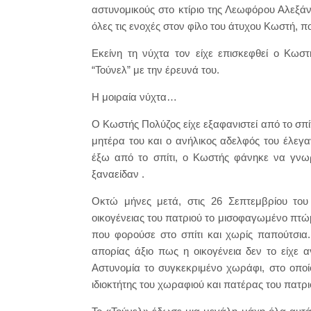
αστυνομικούς στο κτίριο της Λεωφόρου Αλεξάνδρ
όλες τις ενοχές στον φίλο του άτυχου Κωστή, π
Εκείνη τη νύχτα τον είχε επισκεφθεί ο Κωστ
“Τούνελ” με την έρευνά του.
Η μοιραία νύχτα…
Ο Κωστής Πολύζος είχε εξαφανιστεί από το σπίτ
μητέρα του και ο ανήλικος αδελφός του έλεγ
έξω από το σπίτι, ο Κωστής φάνηκε να γνωρί
ξαναείδαν .
Οκτώ μήνες μετά, στις 26 Σεπτεμβρίου το
οικογένειας του πατριού το μισοφαγωμένο πτ
που φορούσε στο σπίτι και χωρίς παπούτσια
απορίας άξιο πως η οικογένεια δεν το είχε α
Αστυνομία το συγκεκριμένο χωράφι, στο οποί
ιδιοκτήτης του χωραφιού και πατέρας του πατρι