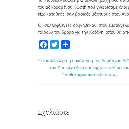
Το «Τούνελ» έδωσε μια μεγάλη μάχη όλα αυτά 
του αδικοχαμένου Κωστή που γνωρίσαμε όλοι 
είχε καταθέσει σαν βασικός μάρτυρας στον Ανα
Οι συλληφθέντες οδηγήθηκαν στον Εισαγγελέ
πάρουν τον δρόμο για την Κοζάνη, όπου θα απ
F
T
Μ
a
w
ο
Σε καλό κλίμα η συνάντηση του Δημάρχου Βοΐ
c
i
ι
τον Υπουργό Δικαιοσύνης για το θέμα το
e
t
ρ
Υποθηκοφυλακείου Σιάτιστας
b
t
α
o
e
σ
o
r
τ
k
ε
Σχολιάστε
ί
τ