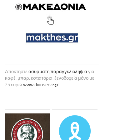
Αποκτήστε
ασύρματη παραγγελιοληψία
για
καφέ, μπαρ, εστιατόρια, ξενοδοχεία μόνο με
25 ευρώ
www.dionserve.gr