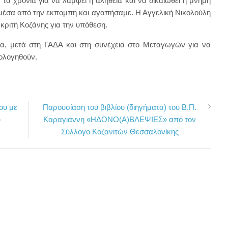
τα χρόνια για να λάμψει η αλήθεια και να δικαιωθεί η μνήμη
μέσα από την εκπομπή και αγαπήσαμε. Η Αγγελική Νικολούλη
κριτή Κοζάνης για την υπόθεση.
α, μετά στη ΓΑΔΑ και στη συνέχεια στο Μεταγωγών για να
ολογηθούν.
ου με
Παρουσίαση του βιβλίου (διηγήματα) του Β.Π.
υ
Καραγιάννη «ΗΔΟΝΟ(Α)ΒΛΕΨΙΕΣ» από τον
Σύλλογο Κοζανιτών Θεσσαλονίκης