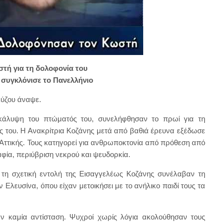
στή για τη δολοφονία του
 συγκλόνισε το Πανελλήνιο
λύζου άναψε.
ακάλυψη του πτώματός του, συνελήφθησαν το πρωί για τη
ιός του. Η Ανακρίτρια Κοζάνης μετά από βαθιά έρευνα εξέδωσε
Αττικής. Τους κατηγορεί για ανθρωποκτονία από πρόθεση από
φία, περιύβριση νεκρού και ψευδορκία.
 τη σχετική εντολή της Εισαγγελέως Κοζάνης συνέλαβαν τη
Ελευσίνα, όπου είχαν μετοικήσει με το ανήλικο παιδί τους τα
αν καμία αντίσταση. Ψυχροί χωρίς λόγια ακολούθησαν τους