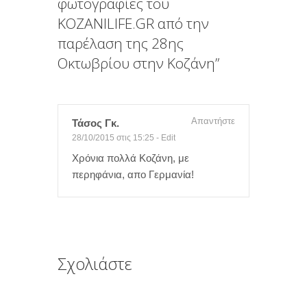
φωτογραφίες του
KOZANILIFE.GR από την
παρέλαση της 28ης
Οκτωβρίου στην Κοζάνη
”
Απαντήστε
Τάσος Γκ.
28/10/2015 στις 15:25
-
Edit
Χρόνια πολλά Κοζάνη, με
περηφάνια, απο Γερμανία!
Σχολιάστε