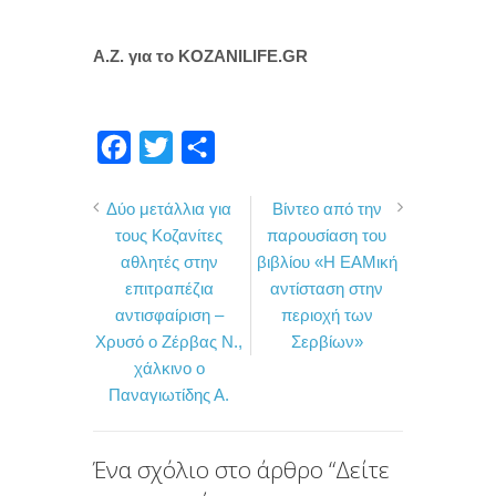
Α.Ζ. για το KOZANILIFE.GR
F
T
Μ
a
w
ο
Δύο μετάλλια για
Βίντεο από την
c
i
ι
τους Κοζανίτες
παρουσίαση του
e
t
ρ
αθλητές στην
βιβλίου «Η ΕΑΜική
b
t
α
επιτραπέζια
αντίσταση στην
o
e
σ
αντισφαίριση –
περιοχή των
Χρυσό ο Ζέρβας Ν.,
Σερβίων»
o
r
τ
χάλκινο ο
k
ε
Παναγιωτίδης Α.
ί
τ
Ένα σχόλιο στο άρθρο “
Δείτε
ε