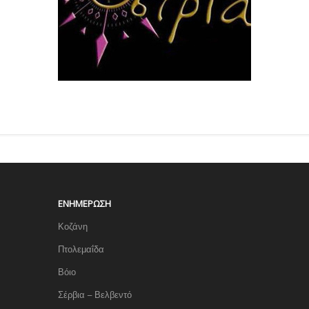
ΕΝΗΜΈΡΩΣΗ
Κοζάνη
Πτολεμαΐδα
Βόιο
Σέρβια – Βελβεντό