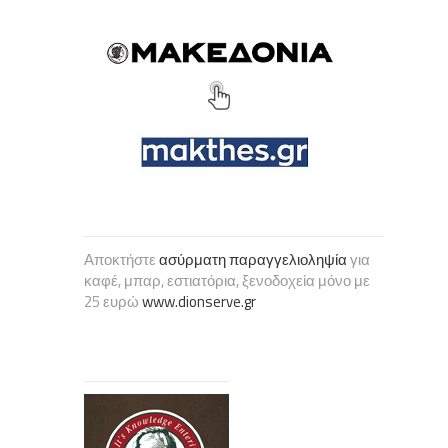
Αποκτήστε
ασύρματη παραγγελιοληψία
για
καφέ, μπαρ, εστιατόρια, ξενοδοχεία μόνο με
25 ευρώ
www.dionserve.gr