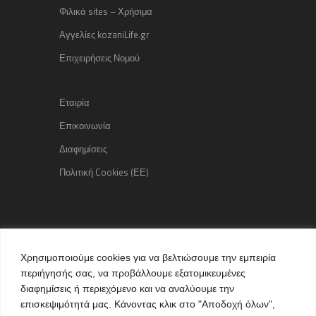
Φιλικά sites – Χρήσιμα
Αγγελίες kozaniLife.gr
Επιχειρήσεις Νομού
Εταιρία
Επικοινωνία
Διαφημίσεις
Πολιτική Cookies (ΕΕ)
Copyright © 2015 kozaniLife.gr
Χρησιμοποιούμε cookies για να βελτιώσουμε την εμπειρία
All Rights reserved
περιήγησής σας, να προβάλλουμε εξατομικευμένες
Internet Services & Advertisement
διαφημίσεις ή περιεχόμενο και να αναλύουμε την
by kozaniLife.gr
επισκεψιμότητά μας. Κάνοντας κλικ στο "Αποδοχή όλων",