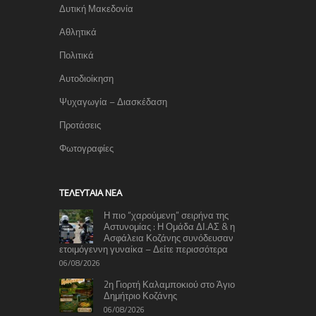
Δυτική Μακεδονία
Αθλητικά
Πολιτικά
Αυτοδιοίκηση
Ψυχαγωγία – Διασκέδαση
Προτάσεις
Φωτογραφίες
TΕΛΕΥΤΑΊΑ ΝΈΑ
Η πιο “χαρούμενη” σειρήνα της
Αστυνομίας : Η Ομάδα ΔΙ.ΑΣ & η
Ασφάλεια Κοζάνης συνόδευσαν
ετοιμόγεννη γυναίκα – Δείτε περισσότερα
06/08/2026
2η Γιορτή Καλαμποκιού στο Άγιο
Δημήτριο Κοζάνης
06/08/2026