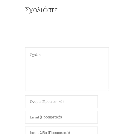
τ
Σχολιάστε
ε