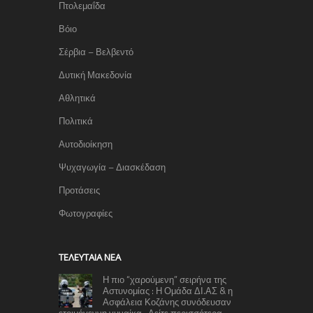
Πτολεμαΐδα
Βόιο
Σέρβια – Βελβεντό
Δυτική Μακεδονία
Αθλητικά
Πολιτικά
Αυτοδιοίκηση
Ψυχαγωγία – Διασκέδαση
Προτάσεις
Φωτογραφίες
TΕΛΕΥΤΑΊΑ ΝΈΑ
Η πιο “χαρούμενη” σειρήνα της
Αστυνομίας : Η Ομάδα ΔΙ.ΑΣ & η
Ασφάλεια Κοζάνης συνόδευσαν
ετοιμόγεννη γυναίκα- Δείτε περισσότερα