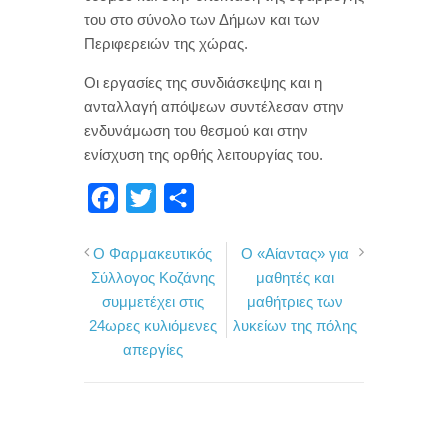
του στο σύνολο των Δήμων και των
Περιφερειών της χώρας.
Οι εργασίες της συνδιάσκεψης και η
ανταλλαγή απόψεων συντέλεσαν στην
ενδυνάμωση του θεσμού και στην
ενίσχυση της ορθής λειτουργίας του.
F
T
Μ
a
w
ο
Ο Φαρμακευτικός
Ο «Αίαντας» για
c
i
ι
Σύλλογος Κοζάνης
μαθητές και
e
t
ρ
συμμετέχει στις
μαθήτριες των
b
t
α
24ωρες κυλιόμενες
λυκείων της πόλης
o
e
σ
απεργίες
o
r
τ
k
ε
ί