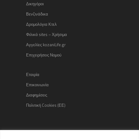
Δικηγόροι
Βενζινάδικα
Δρομολόγια Κτελ
Φιλικά sites – Χρήσιμα
Αγγελίες kozaniLife.gr
Επιχειρήσεις Νομού
Εταιρία
Επικοινωνία
Διαφημίσεις
Πολιτική Cookies (ΕΕ)