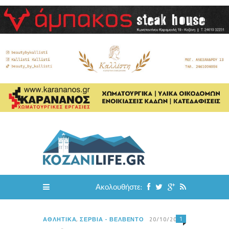
Ακολουθήστε:
1
ΑΘΛΗΤΙΚΆ
,
ΣΈΡΒΙΑ - ΒΕΛΒΕΝΤΌ
20/10/2015