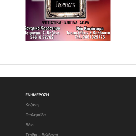
ΕΝΗΜΈΡΩΣΗ
Κοζάνη
Πτολεμαΐδα
Βόιο
Σέρβια – Βελβεντό