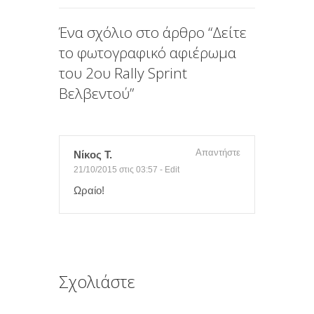
k
ε
ί
Ένα σχόλιο στο άρθρο “
Δείτε
το φωτογραφικό αφιέρωμα
τ
του 2ου Rally Sprint
ε
Βελβεντού
”
Απαντήστε
Νίκος Τ.
21/10/2015 στις 03:57
-
Edit
Ωραίο!
Σχολιάστε