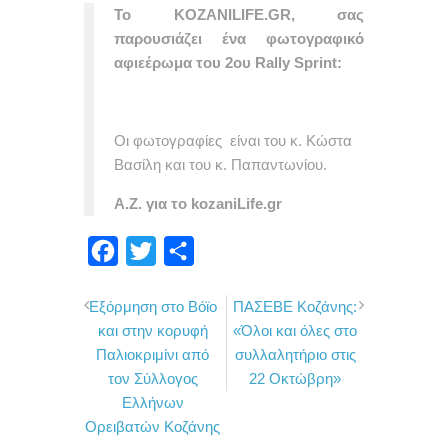
Το KOZANILIFE.GR, σας
παρουσιάζει ένα φωτογραφικό
αφιεέρωμα του 2ου Rally Sprint:
Οι φωτογραφίες είναι του κ. Κώστα
Βασίλη και του κ. Παπαντωνίου.
Α.Ζ. για το kozaniLife.gr
F
T
Μ
a
w
ο
Εξόρμηση στο Βόϊο
ΠΑΣΕΒΕ Κοζάνης:
c
i
ι
και στην κορυφή
«Όλοι και όλες στο
e
t
ρ
Παλιοκριμίνι από
συλλαλητήριο στις
b
t
α
τον Σύλλογος
22 Οκτώβρη»
o
e
σ
Ελλήνων
Ορειβατών Κοζάνης
o
r
τ