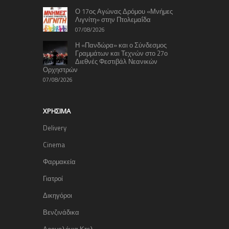
Ο 17ος Αγώνας Δρόμου «Μνήμες
Λιγνίτη» στην Πτολεμαΐδα
07/08/2026
Η «Πανδώρα» και ο Σύνδεσμος
Γραμμάτων και Τεχνών στο 27ο
Διεθνές Φεστιβάλ Νεανικών
Ορχηστρών
07/08/2026
ΧΡΉΣΙΜΑ
Delivery
Cinema
Φαρμακεία
Γιατροί
Δικηγόροι
Βενζινάδικα
Δρομολόγια Κτελ