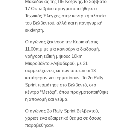
Μακεδονίας της ΠΕ Κοζάνης.Το Σάββατο
17 Οκτωβρίου πραγματοποιήθηκε ο
Τεχνικός Έλεγχος στην κεντρική πλατεία
του Βελβεντού, αλλά και η πανηγυρική
εκκίνηση.
Ο αγώνας ξεκίνησε την Κυριακή στις
11.00π.μ με μία καινούργια διαδρομή,
γρήγορη ειδική μήκους 16km
Μικροβάλτου-Λιβαδερού, με 21
συμμετέχοντες εκ των οποίων οι 13
κατάφεραν να τερματίσουν. Το 2ο Rally
Sprint τερμάτησε στο Βελβεντό, στο
κέντρο “Μετόχι”, όπου πραγματοποιήθηκε
η απονομή και γεύμα.
Ο αγώνας 2o Rally Sprint Βελβεντού,
χάρισε ένα εξαιρετικό θέαμα σε όσους
παραβέθηκαν.