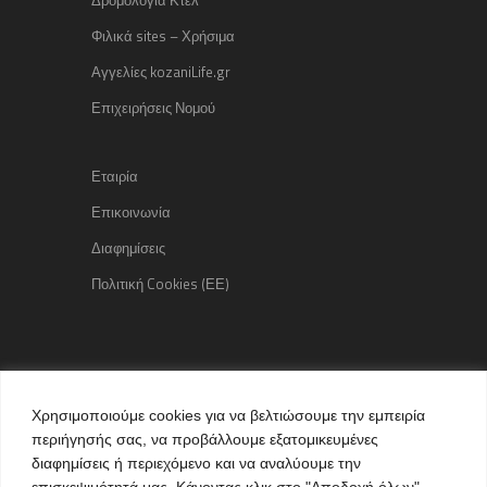
Φιλικά sites – Χρήσιμα
Αγγελίες kozaniLife.gr
Επιχειρήσεις Νομού
Εταιρία
Επικοινωνία
Διαφημίσεις
Πολιτική Cookies (ΕΕ)
Copyright © 2015 kozaniLife.gr
Χρησιμοποιούμε cookies για να βελτιώσουμε την εμπειρία
All Rights reserved
περιήγησής σας, να προβάλλουμε εξατομικευμένες
Internet Services & Advertisement
διαφημίσεις ή περιεχόμενο και να αναλύουμε την
by kozaniLife.gr
επισκεψιμότητά μας. Κάνοντας κλικ στο "Αποδοχή όλων",