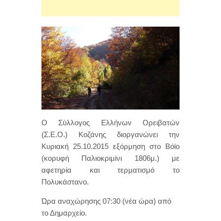
Ο Σύλλογος Ελλήνων Ορειβατών
(Σ.Ε.Ο.) Κοζάνης διοργανώνει την
Κυριακή 25.10.2015 εξόρμηση στο Βόϊο
(κορυφή Παλιοκριμίνι 1806μ.) με
αφετηρία και τερματισμό το
Πολυκάστανο.
Ώρα αναχώρησης 07:30 (νέα ώρα) από
το Δημαρχείο.