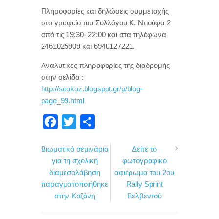
Πληροφορίες και δηλώσεις συμμετοχής
στo γραφείo του Συλλόγου Κ. Ντιούφα 2
από τις 19:30- 22:00 και στα τηλέφωνα
2461025909 και 6940127221.
Αναλυτικές πληροφορίες της διαδρομής
στην σελίδα :
http://seokoz.blogspot.gr/p/blog-
page_99.html
F
T
Μ
a
w
ο
Βιωματικό σεμινάριο
Δείτε το
c
i
ι
για τη σχολική
φωτογραφικό
e
t
ρ
διαμεσολάβηση
αφιέρωμα του 2ου
b
t
α
παραγματοποιήθηκε
Rally Sprint
o
e
σ
στην Kοζάνη
Βελβεντού
o
r
τ