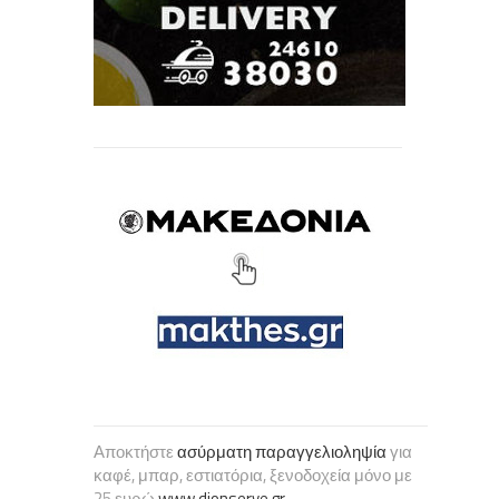
Αποκτήστε
ασύρματη παραγγελιοληψία
για
καφέ, μπαρ, εστιατόρια, ξενοδοχεία μόνο με
25 ευρώ
www.dionserve.gr