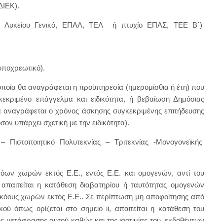
ΔΙΕΚ).
́ριο Λυκείου Γενικό, ΕΠΑΛ, ΤΕΛ ή πτυχίο ΕΠΑΣ, ΤΕΕ B΄)
ο
(υποχρεωτικό).
οποία θα αναγράφεται η προϋπηρεσία (ημερομίσθια ή έτη) που
κριμένο επάγγελμα και ειδικότητα, ή βεβαίωση Δημόσιας
α αναγράφεται ο χρόνος άσκησης συγκεκριμένης επιτήδευσης
σον υπάρχει σχετική με την ειδικότητα).
ης – Πιστοποιητικό Πολυτεκνίας – Τριτεκνίας -Μονογονεϊκής
κόων χωρών εκτός Ε.Ε., εντός Ε.Ε. και ομογενών, αντί του
i, απαιτείται η κατάθεση διαβατηρίου ή ταυτότητας ομογενών
ηκόους χωρών εκτός Ε.Ε.. Σε περίπτωση μη αποφοίτησης από
κού όπως ορίζεται στο σημείο ii, απαιτείται η κατάθεση του
ς μετάφρασης αυτού καθώς και της ισοτιμίας του, εκδοθέντων