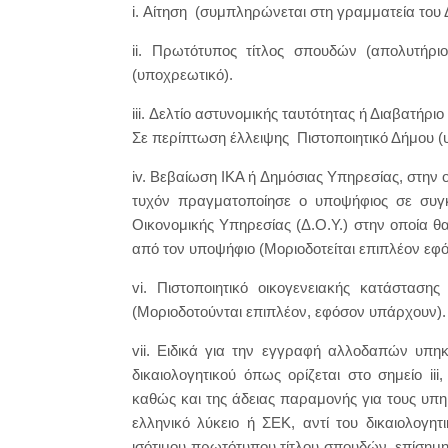
i. Αίτηση (συμπληρώνεται στη γραμματεία του 
ii. Πρωτότυπος τίτλος σπουδών (απολυτη
(υποχρεωτικό).
iii. Δελτίο αστυνομικής ταυτότητας ή Διαβατήρι
Σε περίπτωση έλλειψης Πιστοποιητικό Δήμου 
iv. Βεβαίωση ΙΚΑ ή Δημόσιας Υπηρεσίας, στην 
τυχόν πραγματοποίησε ο υποψήφιος σε συγκε
Οικονομικής Υπηρεσίας (Δ.Ο.Υ.) στην οποία θ
από τον υποψήφιο (Μοριοδοτείται επιπλέον εφό
vi. Πιστοποιητικό οικογενειακής κατάστασ
(Μοριοδοτούνται επιπλέον, εφόσον υπάρχουν).
vii. Ειδικά για την εγγραφή αλλοδαπών υπη
δικαιολογητικού όπως ορίζεται στο σημείο ii
καθώς και της άδειας παραμονής για τους υπ
ελληνικό λύκειο ή ΣΕΚ, αντί του δικαιολογητι
ισότιμου πρωτότυπου τίτλου σπουδών, επίσημη