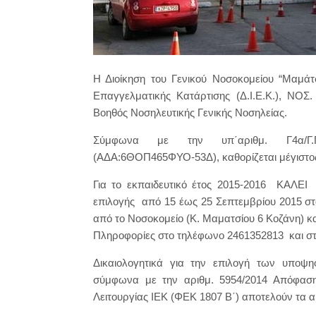
Η Διοίκηση του Γενικού Νοσοκομείου “Μαμάτ
Επαγγελματικής Κατάρτισης (Δ.Ι.Ε.Κ.), Ν
Βοηθός Νοσηλευτικής Γενικής Νοσηλείας.
Σύμφωνα με την υπ΄αριθμ. Γ4α/Γ.Π
(ΑΔΑ:6ΘΟΠ465ΦΥΟ-53Δ), καθορίζεται μέγιστος 
Για το εκπαιδευτικό έτος 2015-2016 ΚΑΛΕΙ 
επιλογής από 15 έως 25 Σεπτεμβρίου 2015 σ
από το Νοσοκομείο (Κ. Μαματσίου 6 Κοζάνη) κατ
Πληροφορίες στο τηλέφωνο 2461352813 και στ
Δικαιολογητικά για την επιλογή των υποψ
σύμφωνα με την αριθμ. 5954/2014 Απόφασ
Λειτουργίας ΙΕΚ (ΦΕΚ 1807 Β΄) αποτελούν τα α