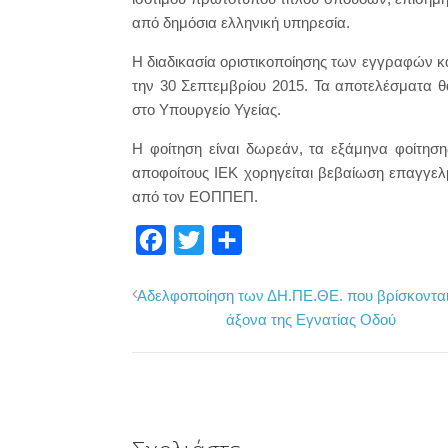
από δημόσια ελληνική υπηρεσία.
Η διαδικασία οριστικοποίησης των εγγραφών 
την 30 Σεπτεμβρίου 2015. Τα αποτελέσματα 
στο Υπουργείο Υγείας.
Η φοίτηση είναι δωρεάν, τα εξάμηνα φοίτηση
αποφοίτους ΙΕΚ χορηγείται βεβαίωση επαγγελ
από τον ΕΟΠΠΕΠ.
F
T
Μ
a
w
ο
Αδελφοποίηση των ΔΗ.ΠΕ.ΘΕ. που βρίσκονται
c
i
ι
άξονα της Εγνατίας Οδού
e
t
ρ
b
t
α
o
e
σ
o
r
τ