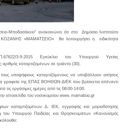
σειο-Μποδοσάκειο” ανακοινώνει ότι στο Δημόσιο Ινστιτούτο
ΟΣ. ΚΟΖΑΝΗΣ «ΜΑΜΑΤΣΕΙΟ» θα λειτουργήσει η ειδικότητα
.67622/3-9-2015 Εγκύκλιο του Υπουργού Υγείας
αριθμός καταρτιζομένων σε τριάντα (30).
τους υποψήφιους καταρτιζόμενους να υποβάλλουν αιτήσεις
τα γραφεία της ΕΠΑΣ ΒΟΗΘΩΝ-ΔΙΕΚ που βρίσκεται απέναντι
ά τις εργάσιμες ημέρες από τις 08:00-14:00.
ην ιστοσελίδα του νοσοκομείου www. mamatsio.gr
ηφίων καταρτιζομένων Δ. ΙΕΚ, εγγραφής και μοριοδότησης
η του Υπουργού Παιδείας και Θρησκευμάτων «Κανονισμός
κόλουθα: